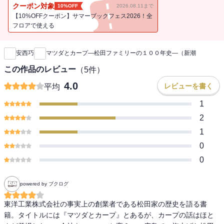
気球団を育て上げたが……。「不屈のＤＮＡ」を受け継ぎし者たち
クーポン対象
10%OFF
2026.08.11まで
のファミリーヒストリー。
【10%OFFクーポン】サマーブックフェス2026！全
フロアで使える
新刊通知
安西巧
マツダとカープ―松田ファミリーの１００年史―（新潮
この作品のレビュー
（
5
件）
4.0
レビューを書く
平均
1
2
1
0
0
powered by ブクログ
東洋工業株式会社の事実上の創業者である松田家の歴史を語る書
籍。タイトルには『マツダとカープ』とあるが、カープの話はほと