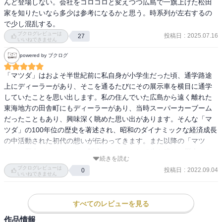
んど登場しない。会社をコロコロと変えつつ広島で一旗上げた松田
家を知りたいなら多少は参考になるかと思う。時系列が左右するの
で少し混乱する。
ブクログレビューは
投稿日
:
2025.07.16
27
いいねできません
powered by ブクログ
「マツダ」はおよそ半世紀前に私自身が小学生だった頃、通学路途
上にディーラーがあり、そこを通るたびにその展示車を横目に通学
していたことを思い出します。私の住んでいた広島から遠く離れた
東海地方の田舎町にもディーラーがあり、当時スーパーカーブーム
だったこともあり、興味深く眺めた思い出があります。そんな「マ
ツダ」の100年位の歴史を著述され、昭和のダイナミックな経済成長
の中活動された初代の想いが伝わってきます。また以降の「マツ
ダ」の歴史がよくわかり、製造メーカーとして生き残りの歴史にも
続きを読む
感慨深いものがありました。子供の頃みた「マツダ」コスモはかっ
ブクログレビューは
投稿日
:
2022.09.04
0
こよく、今でもヨーロッパテイストのスタイリッシュな車が多く、
いいねできません
初代重次郎さんのマインドが今でも繋がっていると思いました。懐
かしさを感じるとともに昭和の時代を感じる良書でした。
すべてのレビューを見る
作品情報