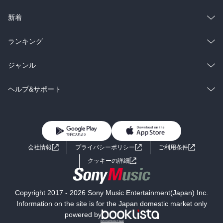
ラノベ
小説
総合
コミック
新着
雑誌・グラビア
ビジネス・実用
ラノベ
小説
総合
コミック
ランキング
BL・TL
雑誌・グラビア
ビジネス・実用
ラノベ
小説
総合
コミック
ジャンル
BL・TL
雑誌・グラビア
ビジネス・実用
ラノベ
小説
コミック
男性コミック
ヘルプ&サポート
BL・TL
雑誌・グラビア
ビジネス・実用
女性コミック
コミック誌
初めての方へ
ヘルプ
BL・TL
ライトノベル
男子向けラノベ
よくあるご質問
お問い合わせ
会社情報
プライバシーポリシー
ご利用条件
女子向けラノベ
小説
利用規約
クッキーの詳細
国内小説
海外小説
Copyright 2017 - 2026 Sony Music Entertainment(Japan) Inc.
ミステリー
SF
Information on the site is for the Japan domestic market only
powered by