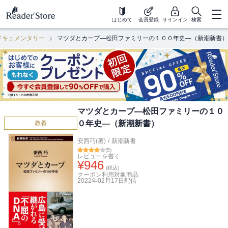
はじめて
会員登録
サインイン
検索
ドキュメンタリー
マツダとカープ―松田ファミリーの１００年史―（新潮新書）
マツダとカープ―松田ファミリーの１０
０年史―（新潮新書）
教養
安西巧(著)
/
新潮新書
(
5
)
レビューを書く
¥
946
(税込)
クーポン利用対象商品
2022年02月17日
配信