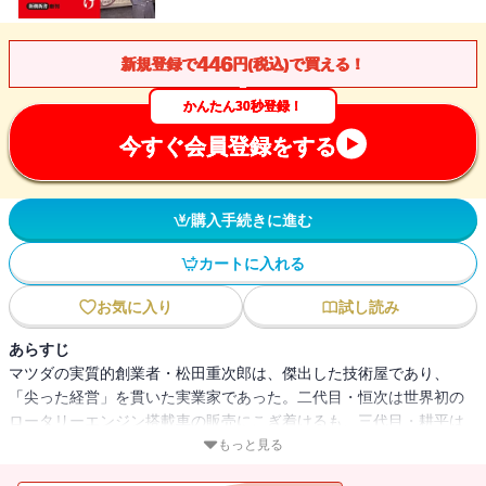
446
新規登録で
円(税込)で買える！
かんたん30秒登録！
今すぐ会員登録をする
購入手続きに進む
カートに入れる
お気に入り
試し読み
あらすじ
マツダの実質的創業者・松田重次郎は、傑出した技術屋であり、
「尖った経営」を貫いた実業家であった。二代目・恒次は世界初の
ロータリーエンジン搭載車の販売にこぎ着けるも、三代目・耕平は
不本意な形で会社を追われる。カープのオーナーに転じた松田家
もっと見る
は、四代目・元の下で「育成のカープ」の礎を築き、国内屈指の人