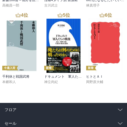
新書100冊～視野を広げる読書～
性格4タイプ別 習慣術
80代になるとたいていボケるか死ぬ。70代は神様から与えられた特別な時間
高橋昌一郎
古川武士
林真理子
4
位
5
位
6
位
今週入荷
新着
新着
千利休と戦国武将
ドキュメント 軍人たちの戦後 ～証言・資料で辿る生還者の数奇な運命～（小学館新書）
ヒトとＡＩ
本郷和人
神立尚紀
岡野原大輔
フロア
総合
コミック
セール