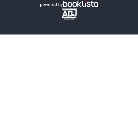
powered by
歴史・時代小説
文学
雑誌
グラビア写真集
ボーイズラブ
ティーンズラブ
人文・思想・歴史
社会・政治・法律
ビジネス・経済
サイエンス・テクノロジー
コンピュータ・情報
くらし・家庭
料理・酒
ファッション・美容・ダイエット
ホビー&カルチャー
スポーツ・アウトドア
地図・ガイド
エンターテイメント