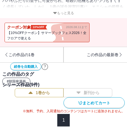
パパやふたりの皇子に可愛がられ、暗殺の危機もありつつもすくす
く成長していた。しかし、1歳の誕生祝賀行事に、エニシャの前世を
知るアルカスの魔法使い・ノクシタが突然現れて――！？溺愛され
もっと見る
て困っちゃう！フルカラー末っ子転生ファンタジー第２巻！！
クーポン対象
10%OFF
2026.08.11まで
【10%OFFクーポン】サマーブックフェス2026！全
フロアで使える
この作品の1巻
この作品の最新巻
続巻を自動購入
この作品のタグ
#
韓国発漫画
シリーズ作品(
9
件)
1巻から
新刊から
まとめてカート
※無料、予約、入荷通知のコンテンツはカートに追加されません。
1