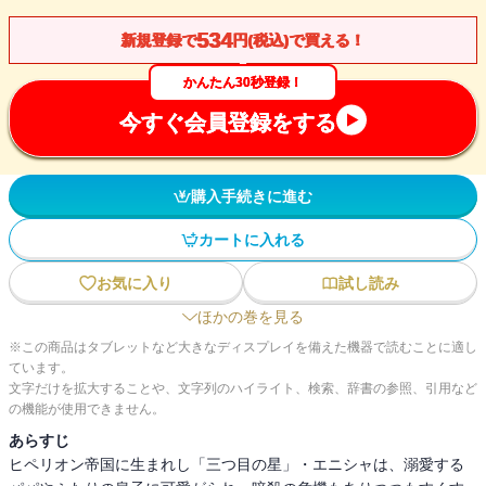
534
新規登録で
円(税込)で買える！
かんたん30秒登録！
今すぐ会員登録をする
購入手続きに進む
カートに入れる
お気に入り
試し読み
ほかの巻を見る
※この商品はタブレットなど大きなディスプレイを備えた機器で読むことに適し
ています。
文字だけを拡大することや、文字列のハイライト、検索、辞書の参照、引用など
の機能が使用できません。
あらすじ
ヒペリオン帝国に生まれし「三つ目の星」・エニシャは、溺愛する