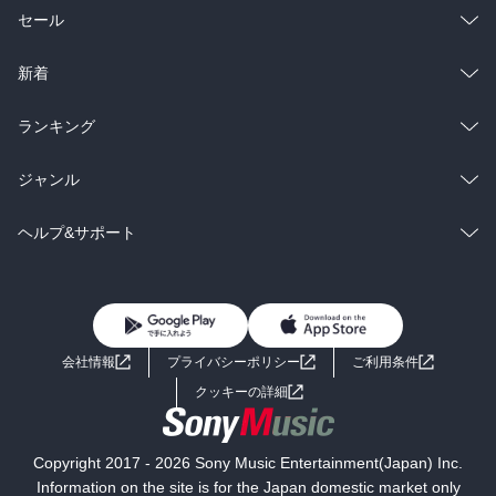
総合
コミック
セール
ラノベ
小説
総合
コミック
新着
雑誌・グラビア
ビジネス・実用
ラノベ
小説
総合
コミック
ランキング
BL・TL
雑誌・グラビア
ビジネス・実用
ラノベ
小説
総合
コミック
ジャンル
BL・TL
雑誌・グラビア
ビジネス・実用
ラノベ
小説
コミック
男性コミック
ヘルプ&サポート
BL・TL
雑誌・グラビア
ビジネス・実用
女性コミック
コミック誌
初めての方へ
ヘルプ
BL・TL
ライトノベル
男子向けラノベ
よくあるご質問
お問い合わせ
会社情報
プライバシーポリシー
ご利用条件
女子向けラノベ
小説
利用規約
クッキーの詳細
国内小説
海外小説
Copyright 2017 - 2026 Sony Music Entertainment(Japan) Inc.
ミステリー
SF
Information on the site is for the Japan domestic market only