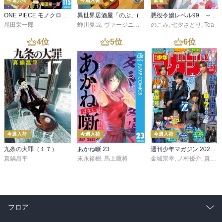
今週入荷
今週入荷
新着
ONE PIECE モノクロ版 115
異世界居酒屋「のぶ」(22)
悪役令嬢レベル99 ～私は裏ボスですが魔王ではありません～ その６
尾田栄一郎
蝉川夏哉
,
ヴァージニア二等兵
のこみ
,
転
,
七夕さとり
,
Tea
4
位
5
位
6
位
今週入荷
今週入荷
今週入荷
九条の大罪（１７）
あかね噺 23
週刊少年マガジン 2026年36・37号[2026年8月5日発売]
真鍋昌平
末永裕樹
,
馬上鷹将
金城宗幸
,
ノ村優介
,
真島ヒロ
フロア