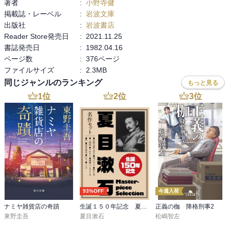
著者
:
小野寺健
掲載誌・レーベル
:
岩波文庫
出版社
:
岩波書店
Reader Store発売日
:
2021.11.25
書誌発売日
:
1982.04.16
ページ数
:
376ページ
ファイルサイズ
:
2.3MB
同じジャンルのランキング
もっと見る
1
位
2
位
3
位
93%OFF
今週入荷
ナミヤ雑貨店の奇蹟
生誕１５０年記念 夏目漱石 名作セット
正義の枷 降格刑事2
東野圭吾
夏目漱石
松嶋智左