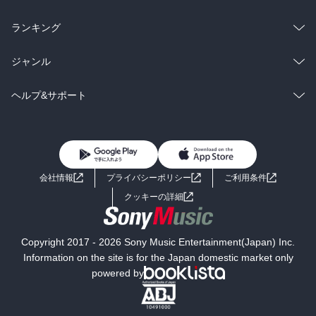
雑誌・グラビア
ビジネス・実用
ラノベ
小説
総合
コミック
ランキング
BL・TL
雑誌・グラビア
ビジネス・実用
ラノベ
小説
総合
コミック
ジャンル
BL・TL
雑誌・グラビア
ビジネス・実用
ラノベ
小説
コミック
男性コミック
ヘルプ&サポート
BL・TL
雑誌・グラビア
ビジネス・実用
女性コミック
コミック誌
初めての方へ
ヘルプ
BL・TL
ライトノベル
男子向けラノベ
よくあるご質問
お問い合わせ
会社情報
プライバシーポリシー
ご利用条件
女子向けラノベ
小説
利用規約
クッキーの詳細
国内小説
海外小説
Copyright 2017 - 2026 Sony Music Entertainment(Japan) Inc.
ミステリー
SF
Information on the site is for the Japan domestic market only
powered by
歴史・時代小説
文学