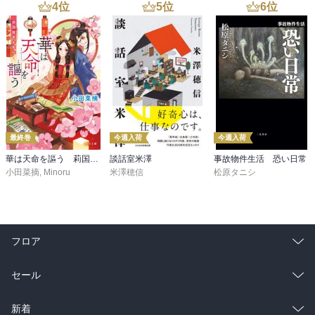
4
位
5
位
6
位
最終巻
今週入荷
今週入荷
華は天命を謳う 莉国後宮女医伝 五
談話室米澤
事故物件生活 恐い日常
小田菜摘
,
Minoru
米澤穂信
松原タニシ
フロア
総合
コミック
セール
ラノベ
小説
総合
コミック
新着