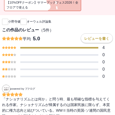
【10%OFFクーポン】サマーブックフェス2026！全
フロアで使える
新刊通知
小野寺健
オーウェル評論集
この作品のレビュー
（
5
件）
5.0
レビューを書く
平均
4
0
0
0
0
powered by ブクログ
「ナショナリズムとは何か」と問う時、最も明確な指標を与えてく
れる作家。ナショナリズムが帰属するのは国家民族に限らず、本質
的に権力志向と結びついている。WWⅡ当時の英国-ソ連間の国民意