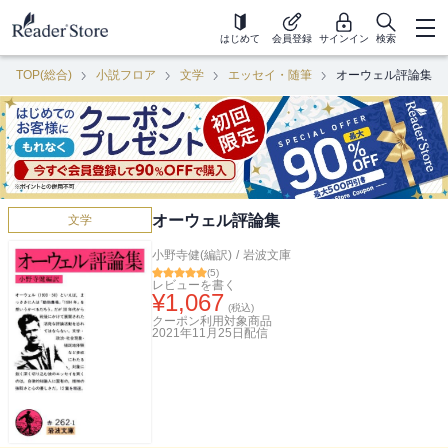
はじめて
会員登録
サインイン
検索
TOP(総合)
小説フロア
文学
エッセイ・随筆
オーウェル評論集
オーウェル評論集
文学
小野寺健(編訳)
/
岩波文庫
(
5
)
レビューを書く
¥
1,067
(税込)
クーポン利用対象商品
2021年11月25日
配信