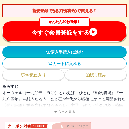
567
新規登録で
円(税込)で買える！
かんたん30秒登録！
今すぐ会員登録をする
購入手続きに進む
カートに入れる
お気に入り
試し読み
あらすじ
オーウェル（一九〇三―五〇）といえば，ひとは『動物農場』『一
九八四年』を想うだろう．だが三○年代から戦後にかけて展開された
活発な評論活動を忘れてはならない．文学・政治・社会現象・植民
地体験など多岐にわたる対象に鋭く深く切り込む彼のエッセイを貫
もっと見る
くのは，自律的知識人に固有のあの強靱さと優しさだ．十二篇を精
選．
クーポン対象
10%OFF
2026.08.11まで