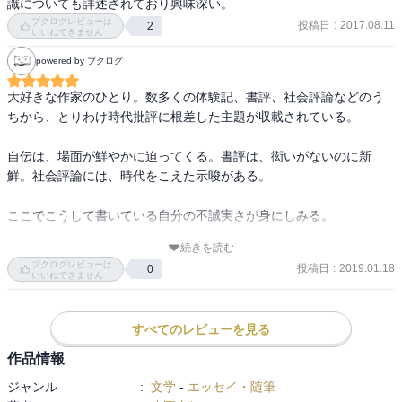
識についても詳述されており興味深い。
ブクログレビューは
投稿日
:
2017.08.11
2
いいねできません
powered by ブクログ
大好きな作家のひとり。数多くの体験記、書評、社会評論などのう
ちから、とりわけ時代批評に根差した主題が収載されている。

自伝は、場面が鮮やかに迫ってくる。書評は、衒いがないのに新
鮮。社会評論には、時代をこえた示唆がある。

ここでこうして書いている自分の不誠実さが身にしみる。

続きを読む
自分自身を見つめなおすこと、寛容であること、”真実”に向き合うこ
ブクログレビューは
投稿日
:
2019.01.18
0
と。その難しさと大切さを教えてくれる。
いいねできません
すべてのレビューを見る
作品情報
ジャンル
:
文学
-
エッセイ・随筆