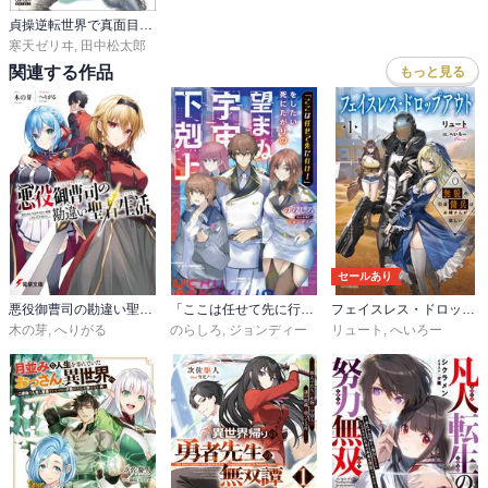
貞操逆転世界で真面目な成り上がりを目指して男騎士になった僕がヤリモク女たちに身体を狙われまくる話
寒天ゼリヰ
,
田中松太郎
関連する作品
もっと見る
セールあり
悪役御曹司の勘違い聖者生活
「ここは任せて先に行け！」をしたい死にたがりの望まぬ宇宙下剋上
フェイスレス・ドロップアウト
木の芽
,
へりがる
のらしろ
,
ジョンディー
リュート
,
へいろー