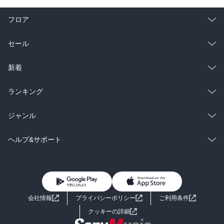
フロア
総合
コミック
セール
ラノベ
小説
総合
コミック
新着
雑誌・グラビア
ビジネス・実用
ラノベ
小説
総合
コミック
ランキング
BL・TL
雑誌・グラビア
ビジネス・実用
ラノベ
小説
総合
コミック
ジャンル
BL・TL
雑誌・グラビア
ビジネス・実用
ラノベ
小説
コミック
男性コミック
ヘルプ&サポート
BL・TL
雑誌・グラビア
ビジネス・実用
女性コミック
コミック誌
初めての方へ
ヘルプ
BL・TL
ライトノベル
男子向けラノベ
よくあるご質問
お問い合わせ
会社情報
プライバシーポリシー
ご利用条件
女子向けラノベ
小説
利用規約
クッキーの詳細