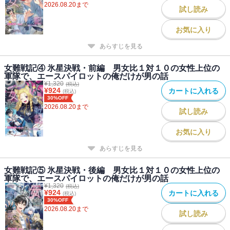
2026.08.20
まで
試し読み
お気に入り
あらすじを見る
女難戦記④ 氷星決戦・前編 男女比１対１０の女性上位の
軍隊で、エースパイロットの俺だけが男の話
¥
1,320
(税込)
¥
924
カートに入れる
(税込)
30%OFF
2026.08.20
まで
試し読み
お気に入り
あらすじを見る
女難戦記⑤ 氷星決戦・後編 男女比１対１０の女性上位の
軍隊で、エースパイロットの俺だけが男の話
¥
1,320
(税込)
¥
924
カートに入れる
(税込)
30%OFF
2026.08.20
まで
試し読み