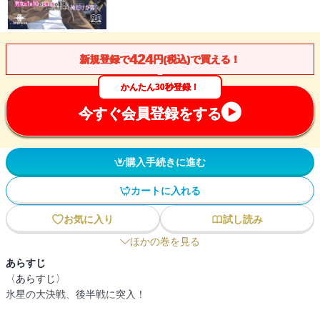
424
新規登録で
円(税込)で買える！
かんたん30秒登録！
今すぐ会員登録をする
購入手続きに進む
カートに入れる
お気に入り
試し読み
ほかの巻を見る
あらすじ
〈あらすじ〉
氷星の大決戦、後半戦に突入！