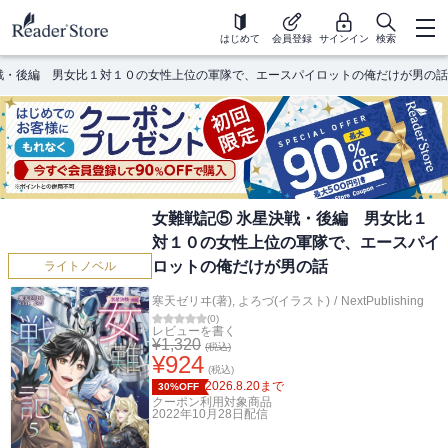
はじめて
会員登録
サインイン
検索
戦・後編 男女比１対１０の女性上位の軍隊で、エースパイロットの俺だけが男の話
女難戦記⑤ 氷星決戦・後編 男女比１
対１０の女性上位の軍隊で、エースパイ
ロットの俺だけが男の話
ライトノベル
寒天ゼリヰ(著)
,
よろづ(イラスト)
/
NextPublishing
(
0
)
レビューを書く
¥
1,320
(税込)
¥
924
(税込)
2026.8.20
まで
30%OFF
クーポン利用対象商品
2022年10月28日
配信