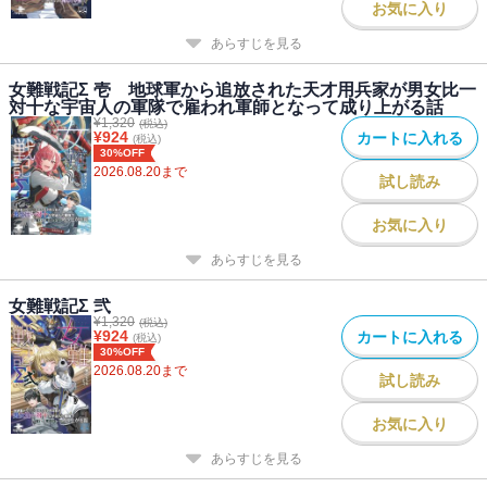
お気に入り
あらすじを見る
女難戦記Σ 壱 地球軍から追放された天才用兵家が男女比一
対十な宇宙人の軍隊で雇われ軍師となって成り上がる話
¥
1,320
(税込)
¥
924
カートに入れる
(税込)
30%OFF
2026.08.20
まで
試し読み
お気に入り
あらすじを見る
女難戦記Σ 弐
¥
1,320
(税込)
¥
924
カートに入れる
(税込)
30%OFF
2026.08.20
まで
試し読み
お気に入り
あらすじを見る