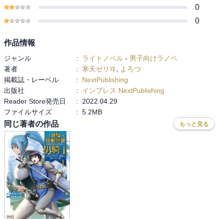
0
0
作品情報
ジャンル
:
ライトノベル
-
男子向けラノベ
著者
:
寒天ゼリヰ
,
よろづ
掲載誌・レーベル
:
NextPublishing
出版社
:
インプレス NextPublishing
Reader Store発売日
:
2022.04.29
ファイルサイズ
:
5.2MB
同じ著者の作品
もっと見る