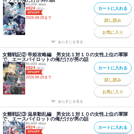
¥
1,320
(税込)
¥
924
カートに入れる
(税込)
30%OFF
2026.08.20
まで
試し読み
お気に入り
あらすじを見る
女難戦記② 帝姫攻略編 男女比１対１０の女性上位の軍隊
で、エースパイロットの俺だけが男の話
¥
1,320
(税込)
¥
924
カートに入れる
(税込)
30%OFF
2026.08.20
まで
試し読み
お気に入り
あらすじを見る
女難戦記③ 温泉動乱編 男女比１対１０の女性上位の軍隊
で、エースパイロットの俺だけが男の話
¥
1,320
(税込)
¥
924
カートに入れる
(税込)
30%OFF