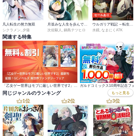
セールあり
凡人転生の努力無双
月並みな人生を歩んでいたおっさん、異世界へ
ウルガリア戦記 ～転生皇帝は傀儡生活を満喫したい～
シクラメン
,
夕薙
次佐駆人
,
鍋島テツヒロ
水鏡
,
なまにくATK
関連する特集
「乙女ゲー世界はモブに厳しい世界です2」最新刊 配信！GCノベルズ 異世界ファンタジーフェア
同じジャンルのランキング
もっと見る
1
位
2
位
3
位