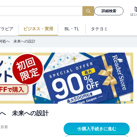
詳細検索
はじ
グラビア
ビジネス
・実用
BL・TL
タテヨミ
何処へ 未来への設計
へ 未来への設計
波新書
購入手続きに進む