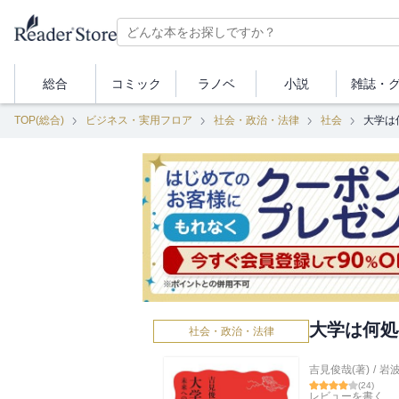
総合
コミック
ラノベ
小説
雑誌・
TOP(総合)
ビジネス・実用フロア
社会・政治・法律
社会
大学は
大学は何処
社会・政治・法律
吉見俊哉(著)
/
岩
(
24
)
レビューを書く