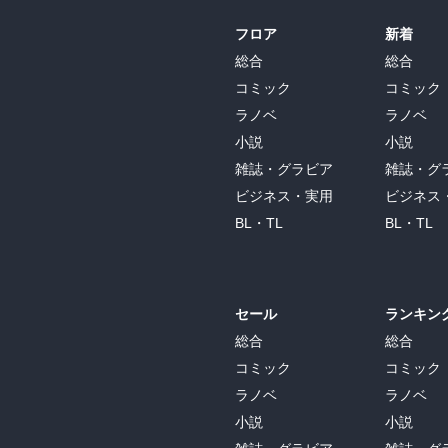
フロア
新着
総合
総合
コミック
コミック
ラノベ
ラノベ
小説
小説
雑誌・グラビア
雑誌・グ
ビジネス・実用
ビジネス
BL・TL
BL・TL
セール
ランキン
総合
総合
コミック
コミック
ラノベ
ラノベ
小説
小説