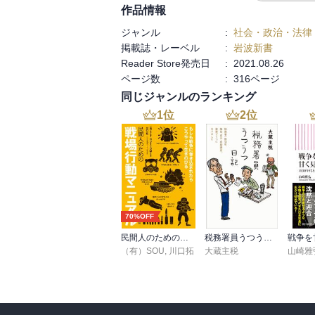
れており、その成果を見てみたくはなる。
作品情報
受すべきものだと思う。しかし、現状で溢
ジャンル
:
社会・政治・法律
掲載誌・レーベル
:
岩波新書
Reader Store発売日
:
2021.08.26
ページ数
:
316ページ
同じジャンルのランキング
1
位
2
位
70%OFF
民間人のための戦場行動マニュアル
税務署員うつうつ日記
（有）SOU
,
川口拓
大蔵主税
山崎雅