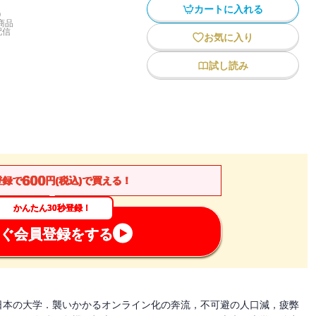
カートに入れる
)
商品
配信
お気に入り
試し読み
600
登録で
円(税込)で買える！
かんたん30秒登録！
ぐ会員登録をする
日本の大学．襲いかかるオンライン化の奔流，不可避の人口減，疲弊