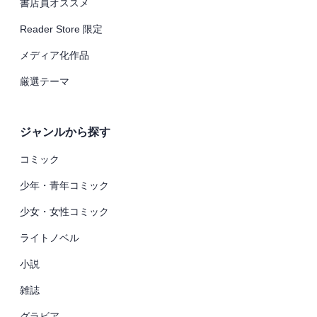
書店員オススメ
Reader Store 限定
メディア化作品
厳選テーマ
ジャンルから探す
コミック
少年・青年コミック
少女・女性コミック
ライトノベル
小説
雑誌
グラビア