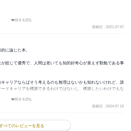
続きを読む
った大学のオンライン化は一気に進んだ。ポストコロナ時代の大学は
り、大学の歴史から昨今の大学改革の悪影響が語られ、最後は、国民
投稿日
:
2021.07.07
するような大学に、日本の大学の一握りでもなれるかと問いかけて終
的に論じた本。

"が蔑ろにされて、外からの論理、圧力で進められてきた結果、今の
者が非常勤職に甘んじているという指摘は、予算やポストの再配分だ
生が総じて優秀で、人間は老いても知的好奇心が衰えず勤勉である事
していくか、若手教員のキャリアパス、学生の学びについても、大学
というのはよくわかるが、まさに、言うは易し、行うは難し。

のキャリアならばそう考えるのも無理はないかも知れないけれど、誰
ど、色々参考になることが多かった。
サードキャリアを構築できるわけではないし、構築したいわけでもな
続きを読む
投稿日
:
2024.07.10
未来であって、その設計図の中に日本の大半の大学は含まれていな
』ですらなく、似て非なるものと断じている。

すべてのレビューを見る
た『中世ヨーロッパスタイルの大学の再来』はロマンチシズムに溢