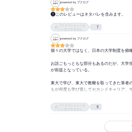
powered by ブクログ
このレビューはネタバレを含みます。
コロナ禍で、これまで遅々として進まなか
ブクログレビューは
どうあるべきなのか、ということから始ま
7
いいねできません
国家の大学ではなく、新しい地球人を育成
powered by ブクログ
わる。

個々の大学ではなく、日本の大学制度を俯瞰
大学改革は研究者にとって一番大事な"時間
ような研究力も低下し、多くの博士号取得
お説ごもっともな部分もあるのだが、大学
けでなく、｢自由な時間｣をどのように実現
が前提となっている。

や国を越えた流動性を実現することが大事だ
東大で学び、東大で教鞭を取ってきた筆者
大学の成り立ちや、高専のポテンシャルな
もが何度も学び直してセカンドキャリア、
い。

ブクログレビューは
5
筆者が憂えているのは『エリート教育』の
いいねできません
い。いや、そもそも“日本の大学“は『大学
氏が夢見る、21世紀版にリニューアルされ