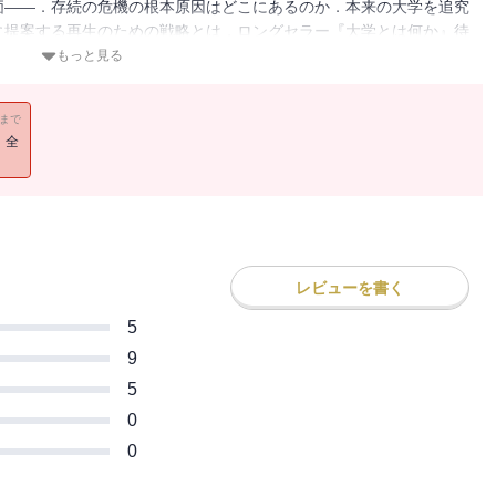
価――．存続の危機の根本原因はどこにあるのか．本来の大学を追究
に提案する再生のための戦略とは．ロングセラー『大学とは何か』待
もっと見る
11まで
！全
レビューを書く
5
9
5
0
0