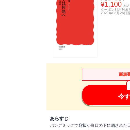
¥
1,100
(税込
クーポン利用対象
2021年08月26日
新規
今す
あらすじ
パンデミックで窮状が白日の下に晒された