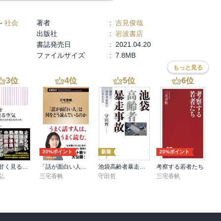
『エリート教育』は決して悪いものではない。高等教育は彼らこそ享
れかえる大学の問題は、普通の人々の問題なのだ。
-
社会
著者
:
吉見俊哉
出版社
:
岩波書店
書誌発売日
:
2021.04.20
ファイルサイズ
:
7.8MB
もっと見る
3
位
4
位
5
位
6
位
20%ポイント
新着
20%ポイント
戦争を甘く見る空気 1930年代と似た道を進む現代日本
「話が面白い人」は何をどう読んでいるのか（新潮新書）
池袋高齢者暴走事故 遺族と加害者家族の2060日
考察する若者たち
弘
三宅香帆
守田哲
三宅香帆