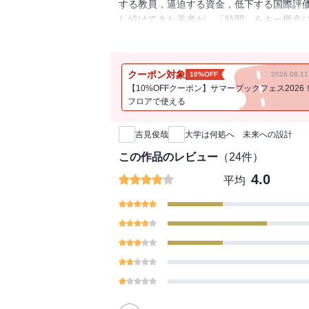
する教員，逼迫する資金，低下する国際評
し続けてきた著者が，「時間」をキー概念
望の姉妹編．
クーポン対象
10%OFF
2026.08.
【10%OFFクーポン】サマーブックフェス2026
フロアで使える
新刊通知
吉見俊哉
大学は何処へ 未来への設計
この作品のレビュー
（
24
件）
4.0
平均