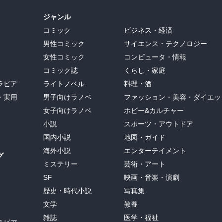
ジャンル
コミック
ビジネス・経済
男性コミック
サイエンス・テクノロジー
女性コミック
コンピュータ・情報
コミック誌
くらし・家庭
ラビア
ライトノベル
料理・酒
・実用
男子向けラノベ
ファッション・美容・ダイエッ
女子向けラノベ
ホビー&カルチャー
小説
スポーツ・アウトドア
国内小説
地図・ガイド
海外小説
エンターテイメント
グ
ミステリー
芸術・アート
SF
映画・音楽・演劇
歴史・時代小説
写真集
文学
教養
雑誌
医学・福祉