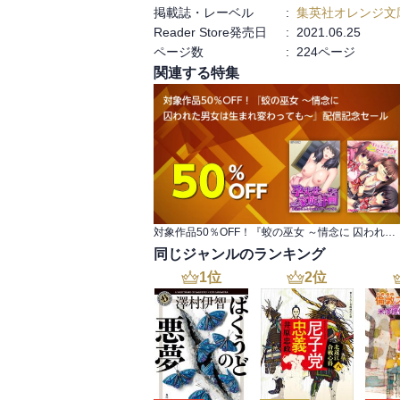
掲載誌・レーベル
:
集英社オレンジ文
Reader Store発売日
:
2021.06.25
ページ数
:
224ページ
関連する特集
対象作品50％OFF！『蛟の巫女 ～情念に 囚われた男女は生まれ変わっても～』配信記念セール
同じジャンルのランキング
1
位
2
位