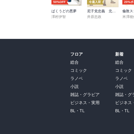
50%OFF
今週入荷
20%
ばくうどの悪夢
尼子党忠義 北近江合戦心得〈八〉
倫敦ス
澤村伊智
井原忠政
米澤穂
フロア
新着
総合
総合
コミック
コミック
ラノベ
ラノベ
小説
小説
雑誌・グラビア
雑誌・グ
ビジネス・実用
ビジネス
BL・TL
BL・TL