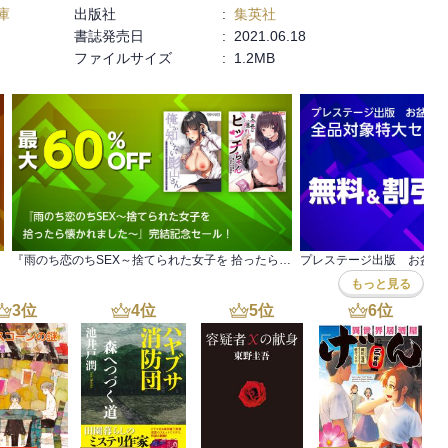
庫
出版社
:
集英社
書誌発売日
:
2021.06.18
ファイルサイズ
:
1.2MB
『雨のち恋のちSEX～捨てられた女子を 拾ったら懐かれました～』完結記念セール！
もっと見る
3
位
4
位
5
位
6
位