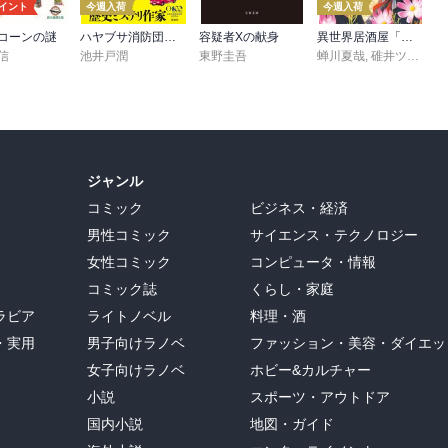
ポイント
今週入荷
今週入荷
コーンの謎
ハヤブサ消防団 森へつづく道
容疑者Xの献身
異世界居酒屋「げん」三杯目
信
池井戸潤
東野圭吾
蝉川夏哉
,
碓井ツカサ
ジャンル
コミック
ビジネス・経済
男性コミック
サイエンス・テクノロジー
女性コミック
コンピュータ・情報
コミック誌
くらし・家庭
ラビア
ライトノベル
料理・酒
・実用
男子向けラノベ
ファッション・美容・ダイエッ
女子向けラノベ
ホビー&カルチャー
小説
スポーツ・アウトドア
国内小説
地図・ガイド