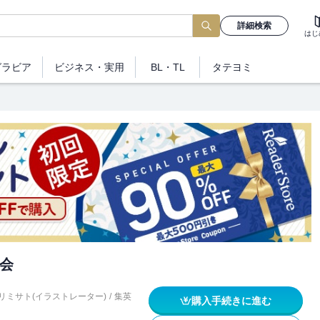
詳細検索
はじ
グラビア
ビジネス
・実用
BL・TL
タテヨミ
会
リミサト(イラストレーター)
/
集英
購入手続きに進む