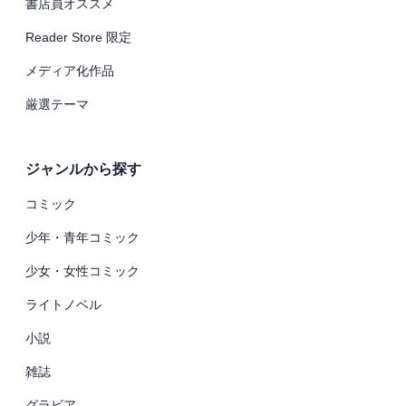
書店員オススメ
Reader Store 限定
メディア化作品
厳選テーマ
ジャンルから探す
コミック
少年・青年コミック
少女・女性コミック
ライトノベル
小説
雑誌
グラビア