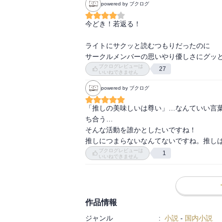
powered by ブクログ
今どき！若返る！

ライトにサクッと読むつもりだったのに

サークルメンバーの思いやり優しさにグッ
ブクログレビューは
27
いいねできません
powered by ブクログ
「推しの美味しいは尊い」…なんていい言
ち合う…

そんな活動を誰かとしたいですね！

推しにつまらないなんてないですね。推し
ブクログレビューは
1
いいねできません
作品情報
ジャンル
:
小説
-
国内小説