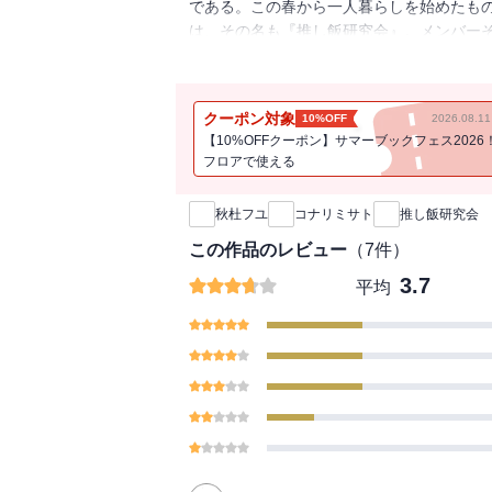
である。この春から一人暮らしを始めたも
は、その名も『推し飯研究会』。メンバー
りのうえ食し、「推し」がいかに尊いのか
て・・・・・・？ 「愛ゆえにたまごトース
ー」そして「背徳の炭水化物パーティー」
クーポン対象
10%OFF
2026.08.
い・・・・・・！」
【10%OFFクーポン】サマーブックフェス2026
フロアで使える
新刊通知
秋杜フユ
コナリミサト
推し飯研究会
この作品のレビュー
（
7
件）
3.7
平均