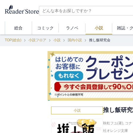
総合
コミック
ラノベ
小説
雑誌・
TOP(総合)
小説フロア
小説
国内小説
推し飯研究会
推し飯研究
小説
秋杜フユ(著)
,
コナ
社オレンジ文庫