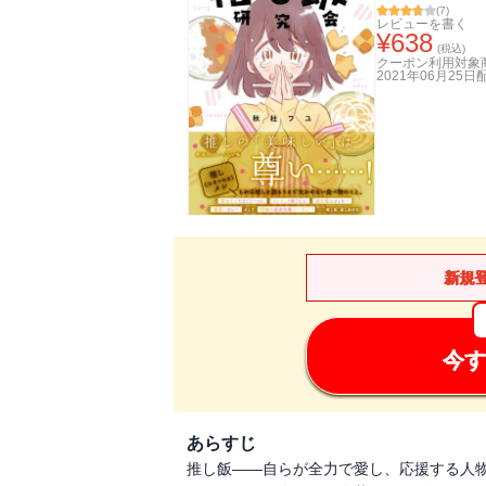
(
7
)
レビューを書く
¥
638
(税込)
クーポン利用対象
2021年06月25日
新規
今す
あらすじ
推し飯――自らが全力で愛し、応援する人