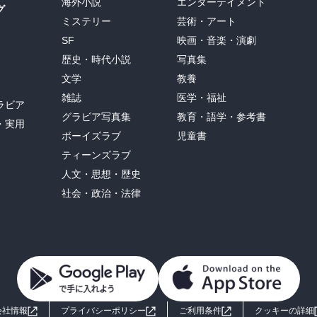
海外小説
エンターテイメント
グ
ミステリー
芸術・アート
SF
映画・音楽・演劇
歴史・時代小説
写真集
文学
教養
雑誌
医学・福祉
ラビア
グラビア写真集
教育・語学・参考書
・実用
ボーイズラブ
児童書
ティーンズラブ
人文・思想・歴史
社会・政治・法律
会社情報
プライバシーポリシー
ご利用条件
クッキーの詳細