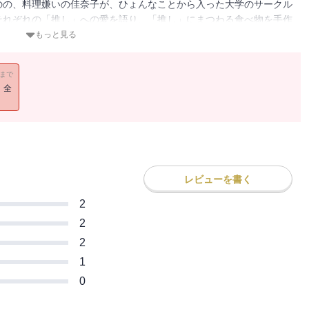
のの、料理嫌いの佳奈子が、ひょんなことから入った大学のサークル
それぞれの「推し」への愛を語り、「推し」にまつわる食べ物を手作
を実感するという不思議な活動だったが、意外と居心地が良く
もっと見る
ト」「ストイック素うどん」「適当極みクッキー」「懐深いカレ
・・・・・・推し飯、召しあがれ！ 食べれば、ますます「尊
11まで
！全
レビューを書く
2
2
2
1
0