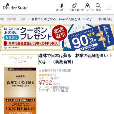
はじめて
会員登録
サインイン
検索
数学・物理学・化学
森林で日本は蘇る―林業の瓦解を食い止めよ―（新潮新書）
森林で日本は蘇る―林業の瓦解を食い止
サイエンス・テク
めよ―（新潮新書）
ノロジー
白井裕子(著)
/
新潮新書
(
13
)
レビューを書く
¥
792
(税込)
クーポン利用対象商品
2021年06月17日
配信