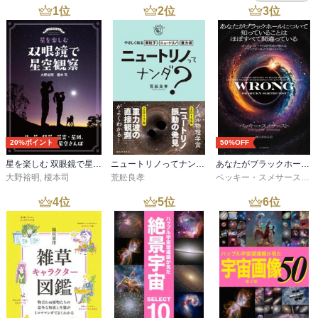
公共団体単独でも補助金あり、木を切って出す作業にお金がもらえ
1
位
2
位
3
位
助金によって、かなり損なわれているといえる。
るような状態、生産サイクル改善インセンティブが消失

・中欧では農業の延長で行う農林家が多い
20%ポイント
50%OFF
星を楽しむ 双眼鏡で星空観察
ニュートリノってナンダ？-やさしく知る素粒子・ニュートリノ・重力波
あなたがブラックホールについて知っていることはほぼすべて間違っている
大野裕明
,
榎本司
荒舩良孝
ベッキー・スメサースト
,
4
位
5
位
6
位