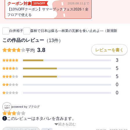
ないだろうか。国内外に足を運び、考え続けてきた研究者だからこ
クーポン対象
10%OFF
2026.08.11まで
そ書ける切実なメッセージ。
【10%OFFクーポン】サマーブックフェス2026！全
フロアで使える
新刊通知
白井裕子
森林で日本は蘇る―林業の瓦解を食い止めよ―（新潮新
この作品のレビュー
（
13
件）
3.8
レビューを書く
平均
3
5
5
0
0
powered by ブクログ
このレビューはネタバレを含みます。
続きを読む
林業を守る筈の補助金が、却って木材の価格を下げてしまっている
ブクログレビューは