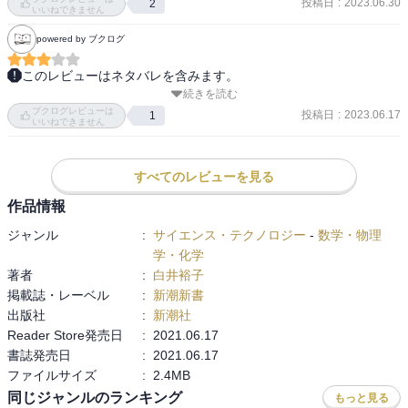
事を知れた。

投稿日
:
2023.06.30
2
いいねできません
powered by ブクログ
日経新聞の広告より、題名に興味を持ったことがキッカケで読了。

このレビューはネタバレを含みます。
続きを読む
森を取り巻く環境について知るべく読書

バイオマス発電の燃料に使われる木材は、粉々にして燃やされるだ
ブクログレビューは
投稿日
:
2023.06.17
1
けなので、低質なものや残りカス部分で十分。

いいねできません
メモ

・日本の伝統木造の構法や技能の可能性

当然そこまでの価格もつかないために、良質な木材をバイオマス燃
・自国の伝統文化は国益に直結する

すべてのレビューを見る
料に使うと赤字となる。

・本来A材として売るべき丸太もB材として売らざるを得ない状況が
作品情報
発生している。A材は高く売るべきだが、バイオマスのエネルギープ
しかし、現在の日本では、木を伐採すると貰える補助金や、バイオ
ジャンル
:
サイエンス・テクノロジー
-
数学・物理
ラントに流れ出す状況も。

マス燃料用木材の買取価格が法律で高めに規定されている事もあっ
学・化学
・日本の木材は含水率が高い。バイオマス燃料化には一苦労。特に
て、良質な木材がバイオマス燃料にされてしまうという本来起こり
著者
:
白井裕子
針葉樹の杉が今は増えている。

得ない事態が発生。(この補助金や木材価格は、税金や電気代の一部
掲載誌・レーベル
:
新潮新書
・我々はバイオマスというと再生エネルギーを想像するが、欧州で
(再エネ賦課金)として、国民が負担)

出版社
:
新潮社
は熱を想像する。

Reader Store発売日
:
2021.06.17
・ドイツでは熱も利用しないと買取対象にならない

良質な木材が、値がつく建築用材ではなく、低価格なバイオマス燃
書誌発売日
:
2021.06.17
・FIT制度やバイオマスプラントの存在がA在まで燃料化する、熱利
料として消費され、木材の価格が低下してしまったのだ。

ファイルサイズ
:
2.4MB
用法を無理やり探す必要まで生じている

・買い手が一方的に値段を決める。ひたすら量を出す林業に。地方
同じジャンルのランキング
もっと見る
現在の林業は、再生可能エネルギーという免罪符とお役所仕事の補