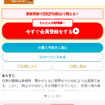
292
新規登録で
円(税込)で買える！
かんたん30秒登録！
今すぐ会員登録をする
購入手続きに進む
カートに入れる
お気に入り
試し読み
あらすじ
日本の森林は多様性、豊かさともに世界がうらやむような資源であ
る。しかし、国はその活かし方を理解できていない。全国一律の補
助金でコントロールする発想、素晴らしい伝統木造をないがしろに
する制度、合理性に欠けるバイオマス発電推進、そして国民が知ら
もっと見る
ぬ間に導入される新税……。これでは宝の持ち腐れが進む一方では