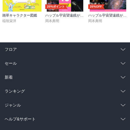
20%ポイント
20%OFF
雑草キャラクター図鑑
ハッブル宇宙望遠鏡が見た絶景宇宙 SELECT 10 Vol.1【第2版】
ハッブル宇宙望遠鏡が見た宇宙画像50【第2版】
稲垣栄洋
岡本典明
岡本典明
フロア
総合
コミック
セール
ラノベ
小説
総合
コミック
新着
雑誌・グラビア
ビジネス・実用
ラノベ
小説
総合
コミック
ランキング
BL・TL
雑誌・グラビア
ビジネス・実用
ラノベ
小説
総合
コミック
ジャンル
BL・TL
雑誌・グラビア
ビジネス・実用
ラノベ
小説
コミック
男性コミック
ヘルプ&サポート