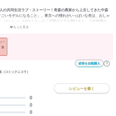
5人の共同生活ラブ・ストーリー！青森の農家から上京してきた中森
すごいモデルになること」。東京への憧れがいっぱいな杏は、おしゃ
、テンションMAX！さっそく玄関のドアを開けると、上半身裸の
んずん目の前に迫ってきて、赤面＆目をつぶっていると、「戸締り、
もっと見る
校生は、人気モデルで、イケメン俳優の片岡陸（かたおか・りく）。
！！！！！そう思っていたら、初めての雑誌撮影の現場で、陸のプロ
11まで
「空気が全然違う、すごい存在感」…同じモデルの道を進む人とし
！全
きらぼうな陸がやってきて、自分の部屋に誘う、超展開に！会って少
て入れるわけないよ～～～～～！身構える杏に、陸が見せてくれたの
リウムの星たち。同級生だけどモデルの先輩として、陸は杏を気づか
続巻を自動購入
イスしてくれる。一緒に寝ころんで、星屑を眺めていると、自然と手
版（コミックニコラ）
て……！！！！！！！！！！！！！！！！！！そこへドタバタと入っ
わかば）、樹（いつき）、草太（そうた）。実は他にも住人がいたこ
ようにシュルシュルと飛び回る！誰とくっつくかわからない、誰もが
レビューを書く
巻合本版。
0
0
0