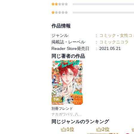
作品情報
ジャンル
:
コミック
-
女性コ
掲載誌・レーベル
:
コミックニコラ
Reader Store発売日
:
2021.05.21
同じ著者の作品
予約
別冊フレンド
ナカガワパリ
,
八田あかり
,
ゆきら
,
餡蜜
,
長岡みう
,
同じジャンルのランキング
1
位
2
位