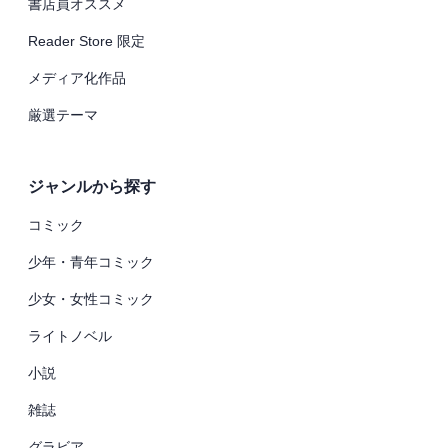
書店員オススメ
Reader Store 限定
メディア化作品
厳選テーマ
ジャンルから探す
コミック
少年・青年コミック
少女・女性コミック
ライトノベル
小説
雑誌
グラビア