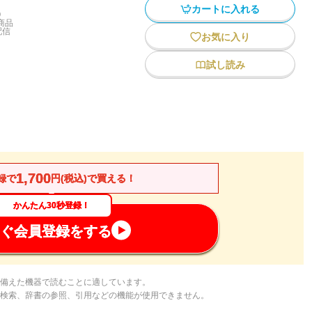
カートに入れる
)
商品
配信
お気に入り
試し読み
1,700
録で
円(税込)で買える！
かんたん30秒登録！
ぐ会員登録をする
備えた機器で読むことに適しています。
検索、辞書の参照、引用などの機能が使用できません。