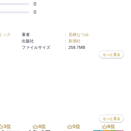
0
0
ミック
著者
:
見崎なつみ
出版社
:
新潮社
ファイルサイズ
:
258.7MB
もっと見る
なるき
,
岡モトカ
,
みきもと凜
,
帆那みつき
,
空華みあ
,
森絵しま
,
蒼井まもる
,
月白セブ
もっと見る
3
位
4
位
5
位
6
位