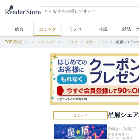
総合
コミック
ラノベ
小説
雑誌・
TOP(総合)
コミックフロア
コミック
女性コミック
星屑シェアハ
星屑シェア
コミック
見崎なつみ(著)
/
(
0
)
レビューを書く