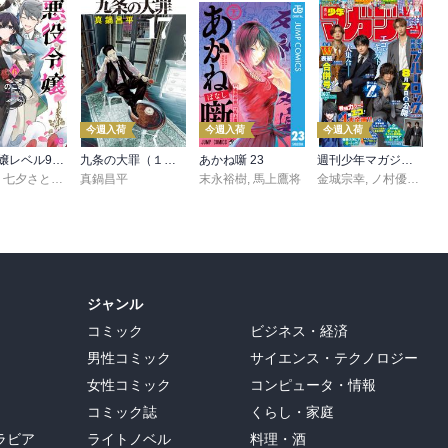
今週入荷
今週入荷
今週入荷
悪役令嬢レベル99 ～私は裏ボスですが魔王ではありません～ その６
九条の大罪（１７）
あかね噺 23
週刊少年マガジン 2026年36・37号[2026年8月5日発売]
,
七夕さとり
,
転
,
Tea
真鍋昌平
末永裕樹
,
馬上鷹将
金城宗幸
,
ノ村優介
,
真
ジャンル
コミック
ビジネス・経済
男性コミック
サイエンス・テクノロジー
女性コミック
コンピュータ・情報
コミック誌
くらし・家庭
ラビア
ライトノベル
料理・酒