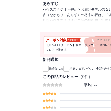
あらすじ
ハウススタジオ＝寮からお届けモデル男女
杏（なかもり・あんず）の将来の夢は、「
れなハウススタジオが自分の住む寮だと知り
男が立っていて――！！！！！しかも、ず
ちゃんとして」初めて出会ったその男子高
男子と一緒の生活なんてありえないっ――
クーポン対象
10%OFF
2026.08.
フェッショナルな姿に感動してしまう杏。
【10%OFFクーポン】サマーブックフェス2026
て、陸を尊敬する。杏が寮に帰ると、ぶっ
フロアで使える
ししかたってないのに、男の子の部屋なん
は、天井と壁一面に広がる綺麗なプラネタ
新刊通知
って「自分の良さを生かす」ようにアドバ
見崎なつみ
星屑シェアハウス 全3巻合本
が重なり、ドキドキが止まらなくなってき
てきたのは、他のモデルたち3人！若葉（
この作品のレビュー
（
0
件）
とを知らされて、杏の気持ちは、流れ星の
--
平均
羨む恋愛リアリティショー、開幕！ 全３