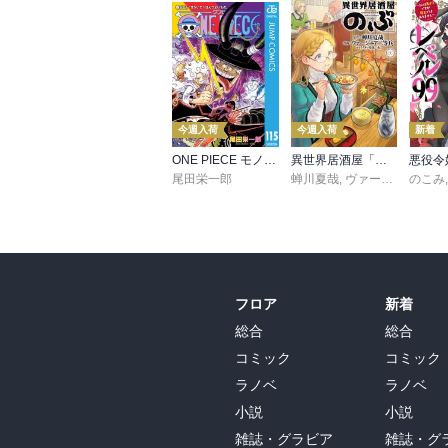
今週入荷
今週入荷
新着
ONE PIECE モノクロ版 115
異世界居酒屋「のぶ」(22)
尾田栄一郎
蝉川夏哉
,
ヴァージニア二等兵
のこみ
フロア
新着
総合
総合
コミック
コミック
ラノベ
ラノベ
小説
小説
雑誌・グラビア
雑誌・グ