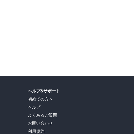
島ヒロ
,
宮島礼吏
,
新川直司
,
久世蘭
,
田中ドリル
,
御手元
,
吉河美希
,
鈴木央
,
ヒロユキ
,
ヘルプ&サポート
初めての方へ
ヘルプ
よくあるご質問
お問い合わせ
利用規約