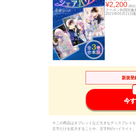
¥
2,200
(税込
クーポン利用対象
2021年05月21日
新規登
今す
※この商品はタブレットなど大きなディスプレイを
文字だけを拡大することや、文字列のハイライト、