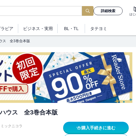
詳細検索
はじ
グラビア
ビジネス
・実用
BL・TL
タテヨミ
ウス 全3巻合本版
ハウス 全3巻合本版
コミックニコラ
購入手続きに進む