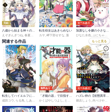
完結
セールあり
八歳から始まる神々の使徒の転生生活
転生幼女はあきらめない
加護なし令嬢の小さな村 ～さあ、領地運営を始めましょう！～
えぞぎんぎつね
,
春夏冬アタル
カヤ
,
藻
,
岬下部せすな
,
藻
ひなた水色
,
ぷにちゃん
,
藻
関連する作品
もっと見る
無料あり
セールあり
転生してハイエルフになりましたが、スローライフは120年で飽きました -Highelf with a long life-
「才能の器」で目指す迷宮最深部 スキル横伸ばしのはずが、万能チートだった！
ハズレ枠の【状態異常スキル】で最強になった俺がすべてを蹂躙するまで
成田コウ
,
らる鳥
,
しあびす
かくばやしつよし
,
とんび
鵜吉しょう
,
内々けやき
,
篠