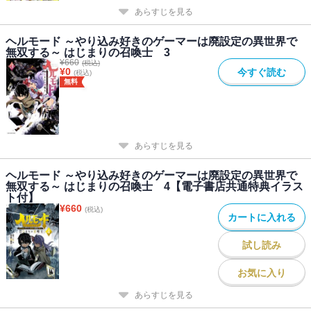
あらすじを見る
ヘルモード ～やり込み好きのゲーマーは廃設定の異世界で
無双する～ はじまりの召喚士 3
¥
660
(税込)
¥
0
今すぐ読む
(税込)
無料
あらすじを見る
ヘルモード ～やり込み好きのゲーマーは廃設定の異世界で
無双する～ はじまりの召喚士 4【電子書店共通特典イラス
ト付】
¥
660
(税込)
カートに入れる
試し読み
お気に入り
あらすじを見る