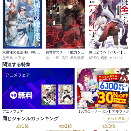
水属性の魔法使い@COMIC
異世界でチート能力を手にした俺は、現実世界をも無双する
俺は全てを【パリイ】する ～逆勘違いの世界最強は冒険者の夢をみる～
墨天業
,
久宝忠
港川一臣
,
美紅
,
桑島黎音
KRSG
,
鍋敷
,
カワグチ
関連する特集
アニメフェア
同じジャンルのランキング
もっと見る
1
位
2
位
3
位