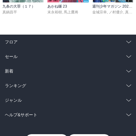
九条の大罪（１７）
あかね噺 23
週刊少年マガジン 2026年36・37号[2026年8月5日発売]
真鍋昌平
末永裕樹
,
馬上鷹将
金城宗幸
,
ノ村優介
,
真島ヒロ
フロア
総合
コミック
セール
ラノベ
小説
総合
コミック
新着
雑誌・グラビア
ビジネス・実用
ラノベ
小説
総合
コミック
ランキング
BL・TL
雑誌・グラビア
ビジネス・実用
ラノベ
小説
総合
コミック
ジャンル
BL・TL
雑誌・グラビア
ビジネス・実用
ラノベ
小説
コミック
男性コミック
ヘルプ&サポート
BL・TL
雑誌・グラビア
ビジネス・実用
女性コミック
コミック誌
初めての方へ
ヘルプ