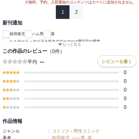
※無料、予約、入荷通知のコンテンツはカートに追加されません。
1
2
新刊通知
鉄田猿児
ハム男
藻
ヘルモード ～やり込み好きのゲーマーは廃設定の異世
もっと見る
この作品のレビュー
（
0
件）
--
レビューを書く
平均
0
0
0
0
0
作品情報
ジャンル
:
コミック
-
男性コミック
著者
:
鉄田猿児
,
ハム男
,
藻