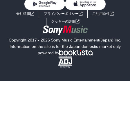
BL・TL
ライトノベル
男子向けラノベ
よくあるご質問
お問い合わせ
会社情報
プライバシーポリシー
ご利用条件
女子向けラノベ
小説
利用規約
クッキーの詳細
国内小説
海外小説
Copyright 2017 - 2026 Sony Music Entertainment(Japan) Inc.
ミステリー
SF
Information on the site is for the Japan domestic market only
powered by
歴史・時代小説
文学
雑誌
グラビア写真集
ボーイズラブ
ティーンズラブ
人文・思想・歴史
社会・政治・法律
ビジネス・経済
サイエンス・テクノロジー
コンピュータ・情報
くらし・家庭