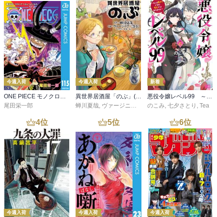
今週入荷
今週入荷
新着
ONE PIECE モノクロ版 115
異世界居酒屋「のぶ」(22)
悪役令嬢レベル99 ～私は裏ボスですが魔王ではありません～ その６
尾田栄一郎
蝉川夏哉
,
ヴァージニア二等兵
のこみ
,
転
,
七夕さとり
,
Tea
4
位
5
位
6
位
今週入荷
今週入荷
今週入荷