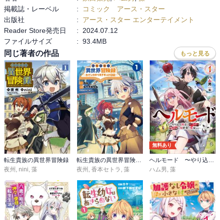
掲載誌・レーベル
:
コミック アース・スター
出版社
:
アース・スター エンターテイメント
Reader Store発売日
:
2024.07.12
ファイルサイズ
:
93.4MB
同じ著者の作品
もっと見る
無料あり
転生貴族の異世界冒険録
転生貴族の異世界冒険録～カインのやりすぎギルド日記～
ヘルモード 〜やり込み好きのゲーマーは廃設定の異世界で無双する〜
夜州
,
nini
,
藻
夜州
,
香本セトラ
,
藻
ハム男
,
藻