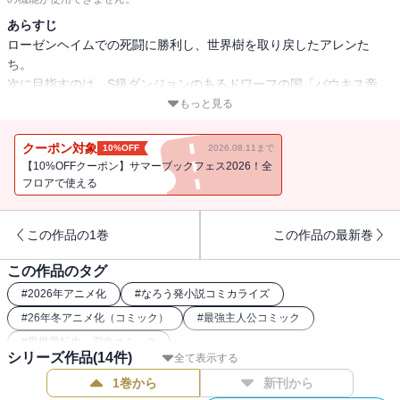
あらすじ
ローゼンヘイムでの死闘に勝利し、世界樹を取り戻したアレンた
ち。
次に目指すのは、S級ダンジョンのあるドワーフの国「バウキス帝
国」。
もっと見る
帝都ドンバオでメルルとの再会を果たした「廃ゲーマー」は試練の
塔へ向かうが、そこには・・・・・・!?
クーポン対象
10%OFF
2026.08.11まで
【10%OFFクーポン】サマーブックフェス2026！全
フロアで使える
この作品の1巻
この作品の最新巻
この作品のタグ
#
2026年アニメ化
#
なろう発小説コミカライズ
#
26年冬アニメ化（コミック）
#
最強主人公コミック
#
異世界転生・召喚コミック
シリーズ作品(
14
件)
全て表示する
1巻から
新刊から