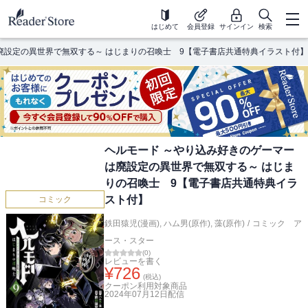
はじめて
会員登録
サインイン
検索
廃設定の異世界で無双する～ はじまりの召喚士 9【電子書店共通特典イラスト付】
ヘルモード ～やり込み好きのゲーマー
は廃設定の異世界で無双する～ はじま
りの召喚士 9【電子書店共通特典イラ
スト付】
コミック
鉄田猿児(漫画)
,
ハム男(原作)
,
藻(原作)
/
コミック ア
ース・スター
(
0
)
レビューを書く
¥
726
(税込)
クーポン利用対象商品
2024年07月12日
配信