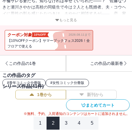
不倫サレる妻たち。知らなければ幸せでいられた――？ 佐藤なつ
きと瀬川さやかは高校の同級生で今は２人とも既婚者。夫・コウヘ
イに異性の影を感じたなつきは、さやかに相談するが――。恋、家
庭、仕事、奪われる痛みの先にあるものは？ 分冊版第16巻！
もっと見る
クーポン対象
10%OFF
2026.08.11まで
【10%OFFクーポン】サマーブックフェス2026！全
フロアで使える
この作品の1巻
この作品の最新巻
この作品のタグ
#
青年コミック分冊版
#
女性コミック分冊版
シリーズ作品(
41
件)
1巻から
新刊から
まとめてカート
※無料、予約、入荷通知のコンテンツはカートに追加されません。
1
2
3
4
5