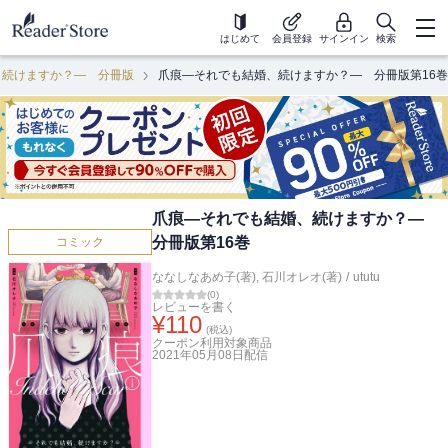
はじめて
会員登録
サインイン
検索
、続けますか？― 分冊版
爪痕―それでも結婚、続けますか？― 分冊版第16巻
爪痕―それでも結婚、続けますか？―
分冊版第16巻
コミック
ななしなあめ子(著)
,
石川オレオ(著)
/
ututu
(
0
)
レビューを書く
¥
110
(税込)
クーポン利用対象商品
2021年05月08日
配信