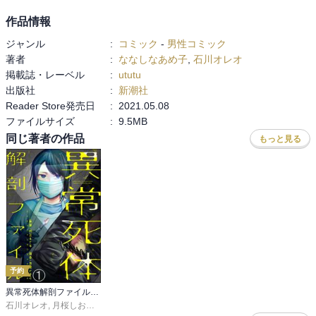
作品情報
ジャンル
:
コミック
-
男性コミック
著者
:
ななしなあめ子
,
石川オレオ
掲載誌・レーベル
:
ututu
出版社
:
新潮社
Reader Store発売日
:
2021.05.08
ファイルサイズ
:
9.5MB
同じ著者の作品
もっと見る
予約
異常死体解剖ファイル（分冊版）
石川オレオ
,
月桜しおり
,
peep