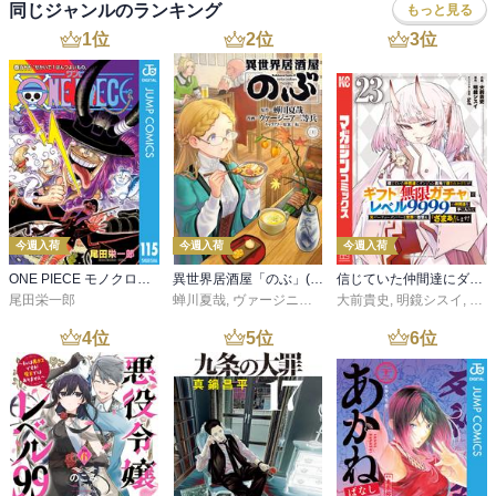
同じジャンルのランキング
もっと見る
1
位
2
位
3
位
今週入荷
今週入荷
今週入荷
ONE PIECE モノクロ版 115
異世界居酒屋「のぶ」(22)
信じていた仲間達にダンジョン奥地で殺されかけたがギフト『無限ガチャ』でレベル９９９９の仲間達を手に入れて元パーティーメンバーと世界に復讐＆『ざまぁ！』します！（２３）
尾田栄一郎
蝉川夏哉
,
ヴァージニア二等兵
大前貴史
,
転
,
明鏡シスイ
,
ｔｅ
4
位
5
位
6
位