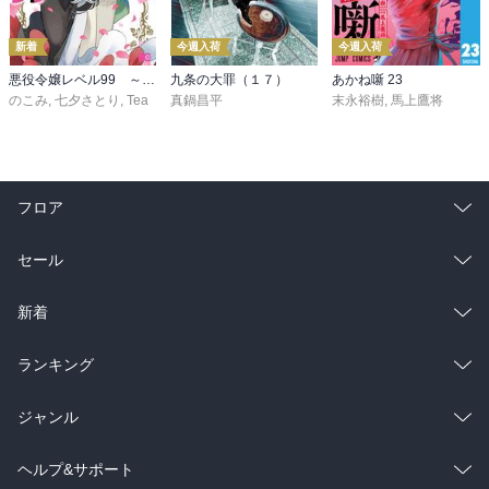
新着
今週入荷
今週入荷
悪役令嬢レベル99 ～私は裏ボスですが魔王ではありません～ その６
九条の大罪（１７）
あかね噺 23
のこみ
,
七夕さとり
,
Tea
真鍋昌平
末永裕樹
,
馬上鷹将
フロア
総合
コミック
セール
ラノベ
小説
総合
コミック
新着
雑誌・グラビア
ビジネス・実用
ラノベ
小説
総合
コミック
ランキング
BL・TL
雑誌・グラビア
ビジネス・実用
ラノベ
小説
総合
コミック
ジャンル
BL・TL
雑誌・グラビア
ビジネス・実用
ラノベ
小説
コミック
男性コミック
ヘルプ&サポート