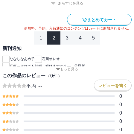
あらすじを見る
まとめてカート
※無料、予約、入荷通知のコンテンツはカートに追加されません。
1
2
3
4
5
新刊通知
ななしなあめ子
石川オレオ
爪痕―それでも結婚、続けますか？― 分冊版
もっと見る
この作品のレビュー
（
0
件）
--
レビューを書く
平均
0
0
0
0
0