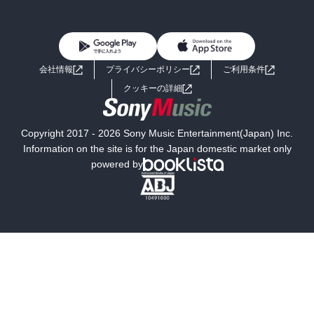
BL・TL
雑誌・グラビア
ビジネス・実用
女性コミック
コミック誌
初めての方へ
ヘルプ
BL・TL
ライトノベル
男子向けラノベ
よくあるご質問
お問い合わせ
会社情報
プライバシーポリシー
ご利用条件
女子向けラノベ
小説
利用規約
クッキーの詳細
国内小説
海外小説
Copyright 2017 - 2026 Sony Music Entertainment(Japan) Inc.
ミステリー
SF
Information on the site is for the Japan domestic market only
powered by
歴史・時代小説
文学
雑誌
グラビア写真集
ボーイズラブ
ティーンズラブ
人文・思想・歴史
社会・政治・法律
ビジネス・経済
サイエンス・テクノロジー