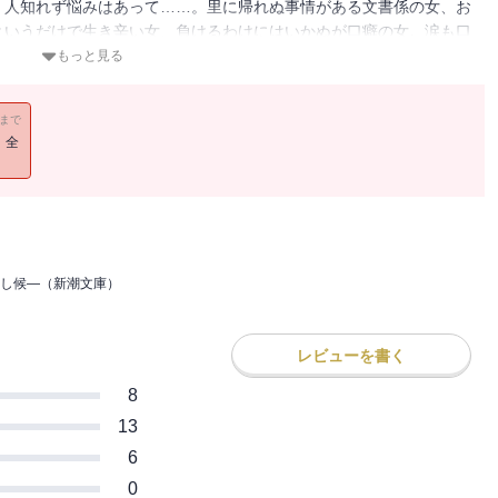
、人知れず悩みはあって……。里に帰れぬ事情がある文書係の女、お
というだけで生き辛い女、負けるわけにはいかぬが口癖の女。涙も口
生きた女たちを描く傑作。（解説・細谷正充）
もっと見る
11まで
！全
し候―（新潮文庫）
レビューを書く
8
13
6
0