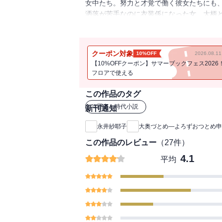
女中たち。努力と才覚で働く彼女たちにも
洒落が苦手なのに衣装係になった女、大柄
惜しさも強さに変えて、溌剌と自分らしく
クーポン対象
10%OFF
2026.08.
【10%OFFクーポン】サマーブックフェス2026
フロアで使える
この作品のタグ
#
歴史・時代小説
新刊通知
永井紗耶子
大奥づとめ―よろずおつとめ申
この作品のレビュー
（
27
件）
4.1
平均