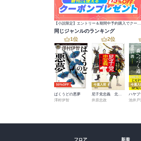
【小説限定】エントリー＆期間中予約購入でクーポンプレゼント
同じジャンルのランキング
1
位
2
位
50%OFF
今週入荷
今週入
ばくうどの悪夢
尼子党忠義 北近江合戦心得〈八〉
澤村伊智
井原忠政
池井戸
フロア
新着