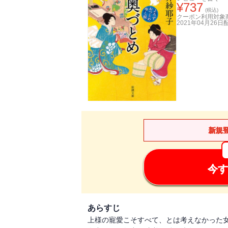
¥
737
(税込)
クーポン利用対象
2021年04月26日
新規
今す
あらすじ
上様の寵愛こそすべて、とは考えなかった