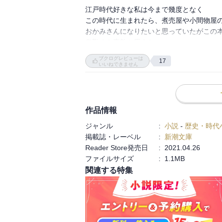
華美で絢爛、将軍の寵愛をめぐる女の戦場で
江戸時代好きな私は今まで幾度となく

先日、皇居東御苑内の大奥跡地を見てきた。
この時代に生まれたら、煮売屋や小間物屋の
常時500人以上がお仕事していたらしい。

おかみさんになりたいと思っていたがこの本
それだけいれば、いろんな事情のいろんな性
奥勤めも素敵と思えた

それぞれ上を目指す者あり、花嫁修行的な
いまさらながら、大奥とは女性が活躍でき笑
ブクログレビューは
17
いつの時代も、女性はたくましく、考えた
いいねできません
作品情報
ジャンル
:
小説
-
歴史・時代
掲載誌・レーベル
:
新潮文庫
Reader Store発売日
:
2021.04.26
ファイルサイズ
:
1.1MB
関連する特集