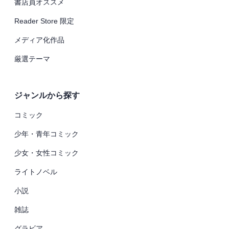
書店員オススメ
Reader Store 限定
メディア化作品
厳選テーマ
ジャンルから探す
コミック
少年・青年コミック
少女・女性コミック
ライトノベル
小説
雑誌
グラビア