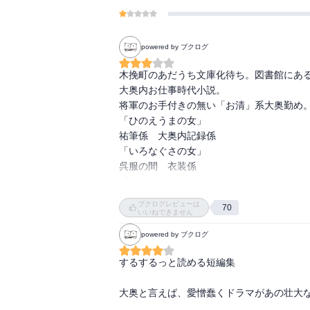
powered by ブクログ
木挽町のあだうち文庫化待ち。図書館にある
大奥内お仕事時代小説。

将軍のお手付きの無い「お清」系大奥勤め。
「ひのえうまの女」

祐筆係　大奥内記録係

「いろなぐさの女」

呉服の間　衣装係

「くれないの女」

御末　掃除、洗濯、水仕事の雑益

ブクログレビューは
70
「つはものの女」

いいねできません
表使の後継者争い　外交係

powered by ブクログ
「ちょぼくれの女」

御三の間　狂言を習う二人の女性　一人はく
するするっと読める短編集

「ねこめでる女」

御中居　台所係

大奥と言えば、愛憎蠢くドラマがあの壮大な