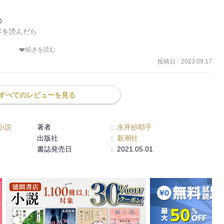
はなく、江戸の女性の職場としての大奥。

近くの天守台跡地から比べてもなかなかの広さ。



を読んだら

格の女性達がいたことでしょう。

者あり、案外助け合っていたのかもしれない。
続きを読む
って過ごせる職場なのだと知った

投稿日
:
2023.09.17
り委ねたりしながら笑って働いていることが素晴らしいんだと思えた
すべてのレビューを見る
小説
著者
:
永井紗耶子
出版社
:
新潮社
書誌発売日
:
2021.05.01