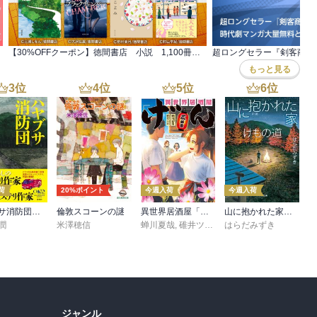
【30%OFFクーポン】徳間書店 小説 1,100冊以上対象
もっと見る
3
位
4
位
5
位
6
位
荷
20%ポイント
今週入荷
今週入荷
ハヤブサ消防団 森へつづく道
倫敦スコーンの謎
異世界居酒屋「げん」三杯目
山に抱かれた家 けもの道
潤
米澤穂信
蝉川夏哉
,
碓井ツカサ
はらだみずき
ジャンル