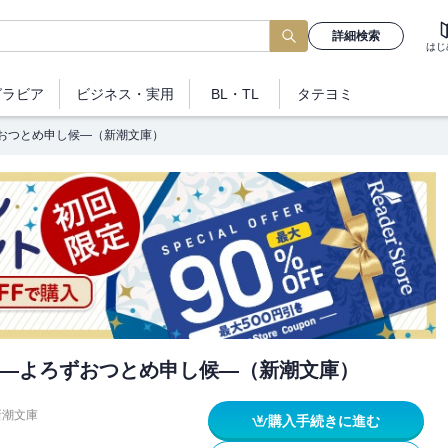
詳細検索
はじ
グラビア
ビジネス
・実用
BL・TL
タテヨミ
おつとめ申し候―（新潮文庫）
―よろずおつとめ申し候―（新潮文庫）
新潮文庫
購入手続きに進む