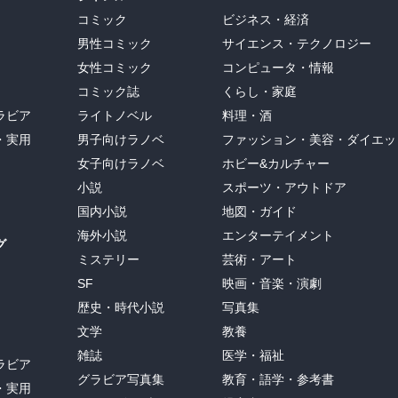
コミック
ビジネス・経済
男性コミック
サイエンス・テクノロジー
女性コミック
コンピュータ・情報
コミック誌
くらし・家庭
ラビア
ライトノベル
料理・酒
・実用
男子向けラノベ
ファッション・美容・ダイエッ
女子向けラノベ
ホビー&カルチャー
小説
スポーツ・アウトドア
国内小説
地図・ガイド
海外小説
エンターテイメント
グ
ミステリー
芸術・アート
SF
映画・音楽・演劇
歴史・時代小説
写真集
文学
教養
雑誌
医学・福祉
ラビア
グラビア写真集
教育・語学・参考書
・実用