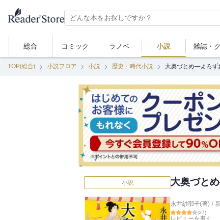
総合
コミック
ラノベ
小説
雑誌・
TOP(総合)
小説フロア
小説
歴史・時代小説
大奥づとめ―よろず
大奥づとめ
小説
永井紗耶子(著)
/
(
27
)
レビューを書く