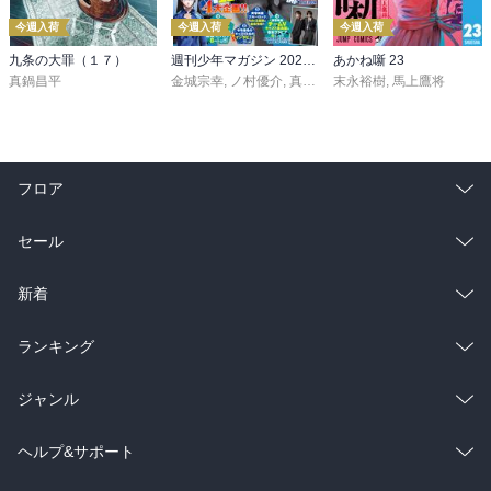
今週入荷
今週入荷
今週入荷
九条の大罪（１７）
週刊少年マガジン 2026年36・37号[2026年8月5日発売]
あかね噺 23
真鍋昌平
金城宗幸
,
ノ村優介
,
真島ヒロ
末永裕樹
,
宮島礼吏
,
馬上鷹将
,
新川直司
,
久
フロア
総合
コミック
セール
ラノベ
小説
総合
コミック
新着
雑誌・グラビア
ビジネス・実用
ラノベ
小説
総合
コミック
ランキング
BL・TL
雑誌・グラビア
ビジネス・実用
ラノベ
小説
総合
コミック
ジャンル
BL・TL
雑誌・グラビア
ビジネス・実用
ラノベ
小説
コミック
男性コミック
ヘルプ&サポート