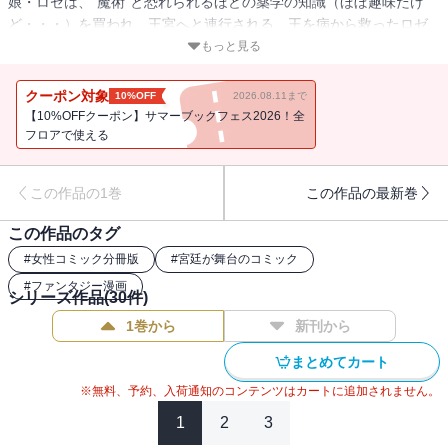
娘・ロゼは、“魔術”と恐れられるほどの薬学の知識（ほぼ趣味だけ
ど・・・）を買われ、王宮へと連行される。王を病から救ったロゼ
は、そこでイケメン王子兄弟（ただしクセが強い・・・）の健康を
もっと見る
管理する“宮廷魔女”として雇われることに・・・！早く村へ帰って薬
の研究に没頭するためにも、日々を穏便に過ごしたいのに・・・王
クーポン対象
10%OFF
2026.08.11まで
子たちの無理難題に応えるうち、彼らに気に入られてしま
【10%OFFクーポン】サマーブックフェス2026！全
い・・・！？王宮医療ファンタジー！！
フロアで使える
この作品の1巻
この作品の最新巻
この作品のタグ
#
女性コミック分冊版
#
宮廷が舞台のコミック
#
ファンタジー漫画
シリーズ作品(
30
件)
1巻から
新刊から
まとめてカート
※無料、予約、入荷通知のコンテンツはカートに追加されません。
1
2
3