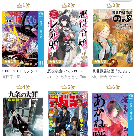
1
位
2
位
3
位
今週入荷
今週入荷
今週入荷
ONE PIECE モノクロ版 115
悪役令嬢レベル99 ～私は裏ボスですが魔王ではありません～ その６
異世界居酒屋「のぶ」(22)
尾田栄一郎
のこみ
,
七夕さとり
,
Tea
蝉川夏哉
,
ヴァージニア二等兵
4
位
5
位
6
位