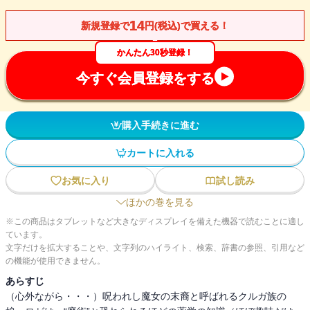
14
新規登録で
円(税込)で買える！
かんたん30秒登録！
今すぐ会員登録をする
購入手続きに進む
カートに入れる
お気に入り
試し読み
ほかの巻を見る
※この商品はタブレットなど大きなディスプレイを備えた機器で読むことに適し
ています。
文字だけを拡大することや、文字列のハイライト、検索、辞書の参照、引用など
の機能が使用できません。
あらすじ
（心外ながら・・・）呪われし魔女の末裔と呼ばれるクルガ族の