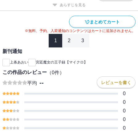
あらすじを見る
まとめてカート
※無料、予約、入荷通知のコンテンツはカートに追加されません。
1
2
3
新刊通知
上条あおい
宮廷魔女の王子録【マイクロ】
この作品のレビュー
（
0
件）
--
レビューを書く
平均
0
0
0
0
0