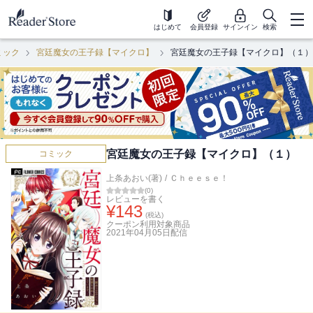
はじめて
会員登録
サインイン
検索
ミック
宮廷魔女の王子録【マイクロ】
宮廷魔女の王子録【マイクロ】（１）
宮廷魔女の王子録【マイクロ】（１）
コミック
上条あおい(著)
/
Ｃｈｅｅｓｅ！
(
0
)
レビューを書く
¥
143
(税込)
クーポン利用対象商品
2021年04月05日
配信