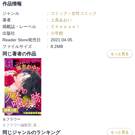
作品情報
ジャンル
:
コミック
-
女性コミック
著者
:
上条あおい
掲載誌・レーベル
:
Ｃｈｅｅｓｅ！
出版社
:
小学館
Reader Store発売日
:
2021.04.05
ファイルサイズ
:
8.2MB
同じ著者の作品
もっと見る
続巻入荷
＆フラワー
＆フラワー編集部
,
真村澪生
,
もりなかもなか
,
芒其之一
,
小出真朱
,
深山くのえ
,
笹
同じジャンルのランキング
もっと見る