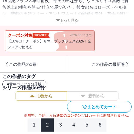
18世紀フランス革命前夜。平民の出ながら、ヴェルサイユ宮殿で貴
族以上の権勢を誇る“仕立て屋”がいた。彼女の名はローズ・ベルタ
ン。悲劇の王妃マリー・アントワネットの寵愛を受け、革命の波に
のまれていった、ファッションデザイナーの祖と称される人物の物
もっと見る
語。分冊版第11巻！
クーポン対象
10%OFF
2026.08.11まで
【10%OFFクーポン】サマーブックフェス2026！全
フロアで使える
この作品の1巻
この作品の最新巻
この作品のタグ
#
青年コミック分冊版
シリーズ作品(
56
件)
1巻から
新刊から
まとめてカート
※無料、予約、入荷通知のコンテンツはカートに追加されません。
1
2
3
4
5
6