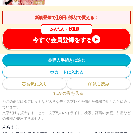
16
新規登録で
円(税込)で買える！
かんたん30秒登録！
今すぐ会員登録をする
購入手続きに進む
カートに入れる
お気に入り
試し読み
ほかの巻を見る
※この商品はタブレットなど大きなディスプレイを備えた機器で読むことに適し
ています。
文字だけを拡大することや、文字列のハイライト、検索、辞書の参照、引用など
の機能が使用できません。
あらすじ