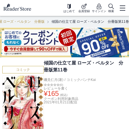
はじめて
会員登録
サインイン
検索
屋 ローズ・ベルタン 分冊版
傾国の仕立て屋 ローズ・ベルタン 分冊版第11巻
傾国の仕立て屋 ローズ・ベルタン 分
冊版第11巻
コミック
磯見仁月(著)
/
コミックバンチKai
(
0
)
レビューを書く
¥
165
(税込)
クーポン利用対象商品
2021年01月21日
配信