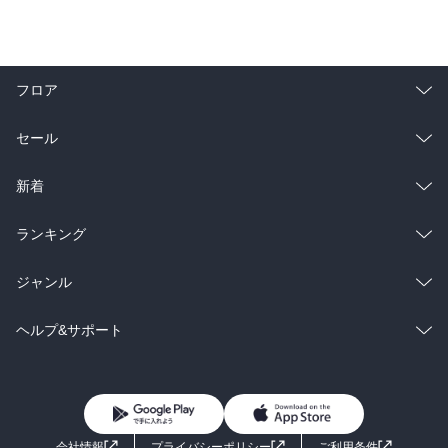
フロア
総合
コミック
セール
ラノベ
小説
総合
コミック
新着
雑誌・グラビア
ビジネス・実用
ラノベ
小説
総合
コミック
ランキング
BL・TL
雑誌・グラビア
ビジネス・実用
ラノベ
小説
総合
コミック
ジャンル
BL・TL
雑誌・グラビア
ビジネス・実用
ラノベ
小説
コミック
男性コミック
ヘルプ&サポート
BL・TL
雑誌・グラビア
ビジネス・実用
女性コミック
コミック誌
初めての方へ
ヘルプ
BL・TL
ライトノベル
男子向けラノベ
よくあるご質問
お問い合わせ
会社情報
プライバシーポリシー
ご利用条件