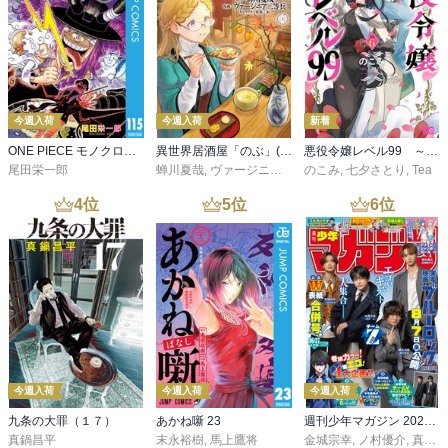
今週入荷
今週入荷
新着
ONE PIECE モノクロ版 115
異世界居酒屋「のぶ」(22)
悪役令嬢レベル99 ～私は裏ボスですが魔王ではありません～ その６
尾田栄一郎
蝉川夏哉
,
ヴァージニア二等兵
のこみ
,
転
,
七夕さとり
,
Tea
4
位
5
位
6
位
今週入荷
今週入荷
今週入荷
九条の大罪（１７）
あかね噺 23
週刊少年マガジン 2026年36・37号[2026年8月5日発売]
真鍋昌平
末永裕樹
,
馬上鷹将
金城宗幸
,
ノ村優介
,
真島ヒロ