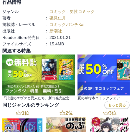
作品情報
ジャンル
:
コミック
-
男性コミック
著者
:
磯見仁月
掲載誌・レーベル
:
コミックバンチKai
出版社
:
新潮社
Reader Store発売日
:
2021.01.21
ファイルサイズ
:
15.4MB
関連する特集
「川辺のエヴァと異人たち」新刊発売記念！ ファンタジー特集 無料+割引
夏の単行本コミックフェア
同じジャンルのランキング
もっと見る
1
位
2
位
3
位