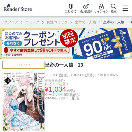
はじめて
会員登録
サインイン
検索
ミックフロア
コミック
女性コミック
皇帝の一人娘
皇帝の一人娘 13
皇帝の一人娘 13
コミック
ＲＩＮＯ(漫画)
,
YUNSUL(原作)
/
KADOKAWA
(
0
)
レビューを書く
¥
1,034
(税込)
クーポン利用対象商品
2023年02月03日
配信