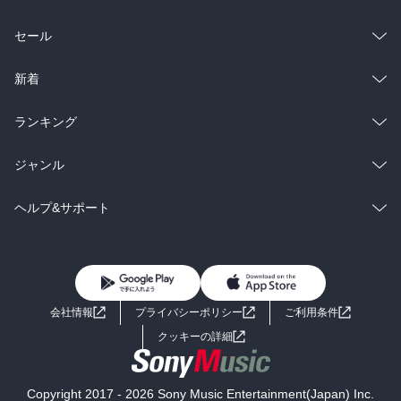
総合
コミック
セール
ラノベ
小説
総合
コミック
新着
雑誌・グラビア
ビジネス・実用
ラノベ
小説
総合
コミック
ランキング
BL・TL
雑誌・グラビア
ビジネス・実用
ラノベ
小説
総合
コミック
ジャンル
BL・TL
雑誌・グラビア
ビジネス・実用
ラノベ
小説
コミック
男性コミック
ヘルプ&サポート
BL・TL
雑誌・グラビア
ビジネス・実用
女性コミック
コミック誌
初めての方へ
ヘルプ
BL・TL
ライトノベル
男子向けラノベ
よくあるご質問
お問い合わせ
会社情報
プライバシーポリシー
ご利用条件
女子向けラノベ
小説
利用規約
クッキーの詳細
国内小説
海外小説
Copyright 2017 - 2026 Sony Music Entertainment(Japan) Inc.