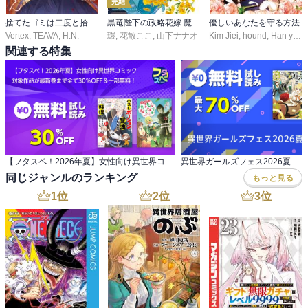
完結
捨てたゴミは二度と拾いません
黒竜陛下の政略花嫁 魔女ですが、助けた竜に嫁入りさせられそうです
優しいあなたを守る方法
Vertex
,
TEAVA
,
H.N.
環
,
花散ここ
,
山下ナナオ
Kim Jiei
,
hound
,
Han yujeong
関連する特集
【フタスペ！2026年夏】女性向け異世界コミック 対象作品が最新巻まで全て30％OFF＆一部無料！
異世界ガールズフェス2026夏
同じジャンルのランキング
もっと見る
1
位
2
位
3
位