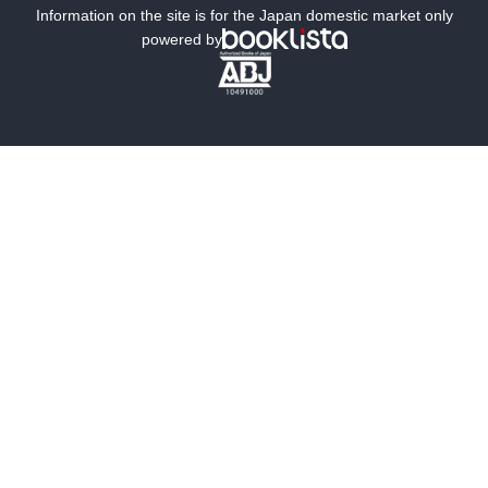
ミステリー
SF
Information on the site is for the Japan domestic market only
powered by
歴史・時代小説
文学
雑誌
グラビア写真集
ボーイズラブ
ティーンズラブ
人文・思想・歴史
社会・政治・法律
ビジネス・経済
サイエンス・テクノロジー
コンピュータ・情報
くらし・家庭
料理・酒
ファッション・美容・ダイエット
ホビー&カルチャー
スポーツ・アウトドア
地図・ガイド
エンターテイメント