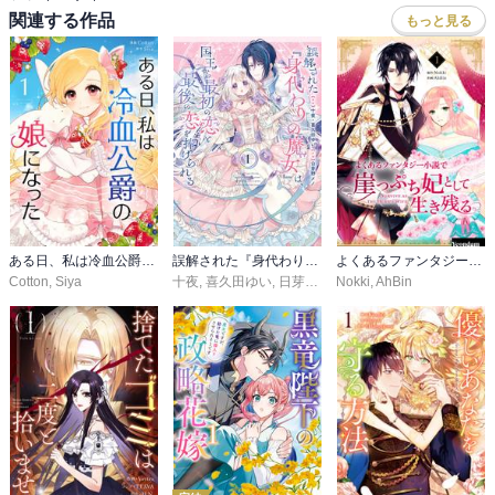
関連する作品
もっと見る
ある日、私は冷血公爵の娘になった
誤解された『身代わりの魔女』は、国王から最初の恋と最後の恋を捧げられる（コミック）
よくあるファンタジー小説で崖っぷち妃として生き残る
Cotton
,
Siya
十夜
,
喜久田ゆい
,
日芽野メノ
Nokki
,
AhBin