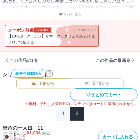
きた頃、リアは久しぶりに再会したハベルとの接し方に戸惑ってい
た。そんな中、宮廷ではリアとハベルの結婚をほのめかすような噂
が広まっており、ついにはカイテルの耳にも入ってしまうのだ
もっと見る
が・・・？愛娘の結婚話に親バカ炸裂の第13巻!!
クーポン対象
10%OFF
2026.08.11まで
【10%OFFクーポン】サマーブックフェス2026！全
フロアで使える
この作品の1巻
この作品の最新巻
続巻を自動購入
シリーズ作品(
17
件)
1巻から
新刊から
まとめてカート
※無料、予約、入荷通知のコンテンツはカートに追加されません。
1
2
皇帝の一人娘 11
¥
1,034
(税込)
カートに入れる