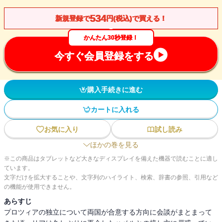
534
新規登録で
円(税込)で買える！
かんたん30秒登録！
今すぐ会員登録をする
購入手続きに進む
カートに入れる
お気に入り
試し読み
ほかの巻を見る
※この商品はタブレットなど大きなディスプレイを備えた機器で読むことに適し
ています。
文字だけを拡大することや、文字列のハイライト、検索、辞書の参照、引用など
の機能が使用できません。
あらすじ
プロツィアの独立について両国が合意する方向に会談がまとまって