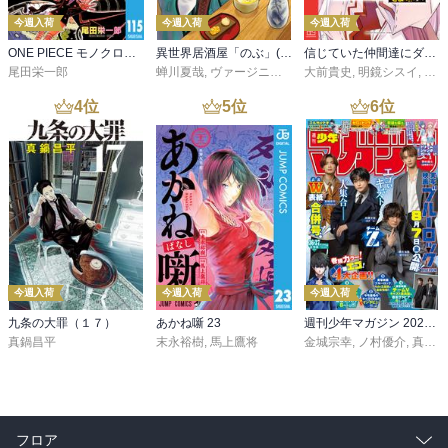
今週入荷
今週入荷
今週入荷
ONE PIECE モノクロ版 115
異世界居酒屋「のぶ」(22)
信じていた仲間達にダンジョン奥地で殺されかけたがギフト『無限ガチャ』でレベル９９９９の仲間達を手に入れて元パーティーメンバーと世界に復讐＆『ざまぁ！』します！（２３）
尾田栄一郎
蝉川夏哉
,
ヴァージニア二等兵
大前貴史
,
転
,
明鏡シスイ
,
ｔｅ
4
位
5
位
6
位
今週入荷
今週入荷
今週入荷
九条の大罪（１７）
あかね噺 23
週刊少年マガジン 2026年36・37号[2026年8月5日発売]
真鍋昌平
末永裕樹
,
馬上鷹将
金城宗幸
,
ノ村優介
,
真島ヒロ
フロア