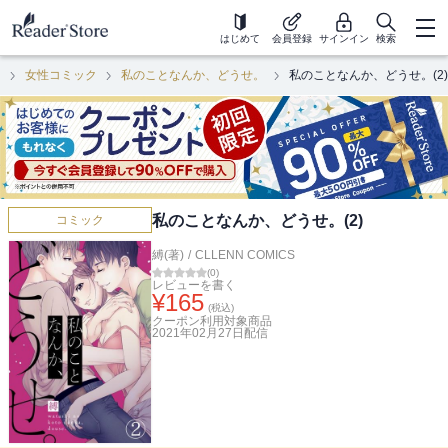
はじめて
会員登録
サインイン
検索
ク
女性コミック
私のことなんか、どうせ。
私のことなんか、どうせ。(2)
私のことなんか、どうせ。(2)
コミック
縛(著)
/
CLLENN COMICS
(
0
)
レビューを書く
¥
165
(税込)
クーポン利用対象商品
2021年02月27日
配信