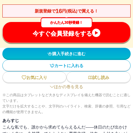
16
新規登録で
円(税込)で買える！
かんたん30秒登録！
今すぐ会員登録をする
購入手続きに進む
カートに入れる
お気に入り
試し読み
ほかの巻を見る
※この商品はタブレットなど大きなディスプレイを備えた機器で読むことに適し
ています。
文字だけを拡大することや、文字列のハイライト、検索、辞書の参照、引用など
の機能が使用できません。
あらすじ
こんな私でも、誰かから求めてもらえるんだ――休日のたび出かけ