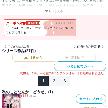
ていく夫に、全然構ってもらえない専業主婦・佳奈。人付き合いが
不得意で、地元と違って近くに親しい友人もおらず、毎日寂しくて
たまらない。誰でもいいから話し相手が欲しい・・・そんな気持ち
もっと見る
から、友達作りのためマッチングアプリを使ってみることに。こう
いうアプリって怖いイメージがあったけど、メッセージのやりとり
クーポン対象
10%OFF
2026.08.11まで
だけなら、と勇気を出して返信した相手は、イケメン大学生・みさ
【10%OFFクーポン】サマーブックフェス2026！全
き。気さくで話しやすい彼は佳奈の欲しい言葉をくれ、寂しさを埋
フロアで使える
めてくれた。本音で話せる友達ができたと喜んでいた折、夫との久
しぶりの休日デートで日々が充実し始めたと思ったが・・・。
この作品の1巻
この作品の最新巻
シリーズ作品(
27
件)
1巻から
新刊から
まとめてカート
※無料、予約、入荷通知のコンテンツはカートに追加されません。
1
2
3
私のことなんか、どうせ。(1)
¥
165
(税込)
カートに入れる