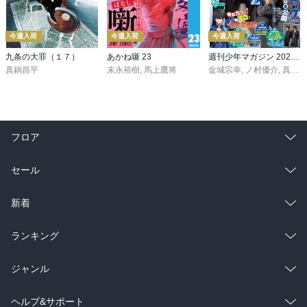
今週入荷
今週入荷
今週入荷
九条の大罪（１７）
あかね噺 23
週刊少年マガジン 2026年36・37号[2026年8月5日発売]
真鍋昌平
末永裕樹
,
馬上鷹将
金城宗幸
,
ノ村優介
,
真島ヒロ
フロア
総合
コミック
セール
ラノベ
小説
総合
コミック
新着
雑誌・グラビア
ビジネス・実用
ラノベ
小説
総合
コミック
ランキング
BL・TL
雑誌・グラビア
ビジネス・実用
ラノベ
小説
総合
コミック
ジャンル
BL・TL
雑誌・グラビア
ビジネス・実用
ラノベ
小説
コミック
男性コミック
ヘルプ&サポート