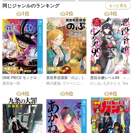
同じジャンルのランキング
もっと見る
1
位
2
位
3
位
今週入荷
今週入荷
新着
ONE PIECE モノクロ版 115
異世界居酒屋「のぶ」(22)
悪役令嬢レベル99 ～私は裏ボスですが魔王ではありません～ その６
尾田栄一郎
蝉川夏哉
,
ヴァージニア二等兵
のこみ
,
転
,
七夕さとり
,
Tea
4
位
5
位
6
位