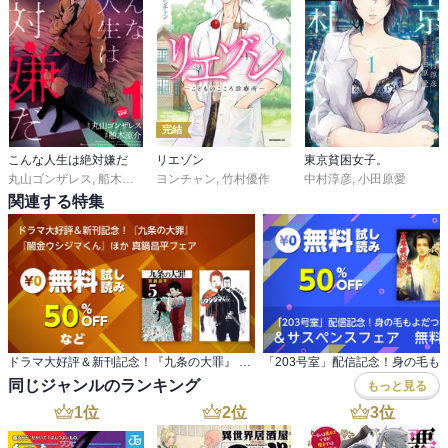
完結
こんな人生は絶対嫌だ
リエゾン
東京貧困女子。
丸山ゴンザレス
,
船木涼介
ヨンチャン
,
竹村優作
中村淳彦
,
小田原愛
関連する特集
ドラマ大好評＆新刊記念！『九条の大罪』 『闇金ウシジマくん』ほか 真鍋昌平フェア
同じジャンルのランキング
もっと見る
1
位
2
位
3
位