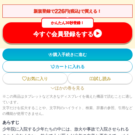
226
新規登録で
円(税込)で買える！
かんたん30秒登録！
今すぐ会員登録をする
購入手続きに進む
カートに入れる
お気に入り
試し読み
ほかの巻を見る
※この商品はタブレットなど大きなディスプレイを備えた機器で読むことに適し
ています。
文字だけを拡大することや、文字列のハイライト、検索、辞書の参照、引用など
の機能が使用できません。
あらすじ
少年院に入院する少年たちの中には、放火や事故で入院させられる