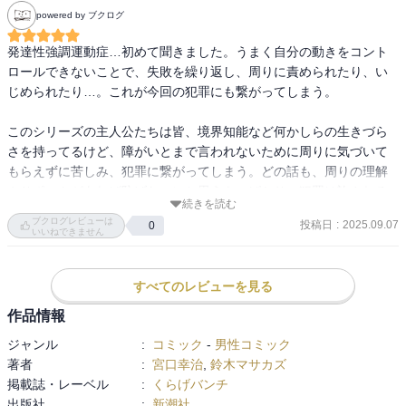
powered by ブクログ
発達性強調運動症…初めて聞きました。うまく自分の動きをコント
ロールできないことで、失敗を繰り返し、周りに責められたり、い
じめられたり…。これが今回の犯罪にも繋がってしまう。

このシリーズの主人公たちは皆、境界知能など何かしらの生きづら
さを持ってるけど、障がいとまで言われないために周りに気づいて
もらえずに苦しみ、犯罪に繋がってしまう。どの話も、周りの理解
やサポートがあれば防げたのにと思うものばかり。犯罪は許される
続きを読む
ことではないが、本人だけの問題でないということを考えるきっか
ブクログレビューは
投稿日
:
2025.09.07
0
けになると思います。
いいねできません
すべてのレビューを見る
作品情報
ジャンル
:
コミック
-
男性コミック
著者
:
宮口幸治
,
鈴木マサカズ
掲載誌・レーベル
:
くらげバンチ
出版社
:
新潮社