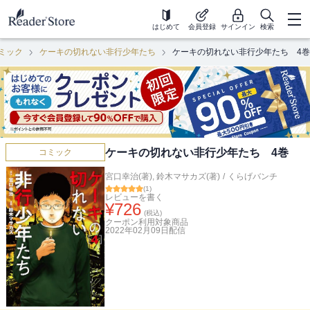
はじめて
会員登録
サインイン
検索
ミック
ケーキの切れない非行少年たち
ケーキの切れない非行少年たち 4巻
ケーキの切れない非行少年たち 4巻
コミック
宮口幸治(著)
,
鈴木マサカズ(著)
/
くらげバンチ
(
1
)
レビューを書く
¥
726
(税込)
クーポン利用対象商品
2022年02月09日
配信