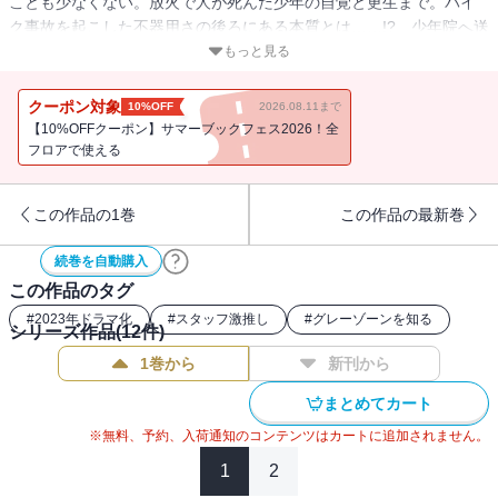
ことも少なくない。放火で人が死んだ少年の自覚と更生まで。バイ
ク事故を起こした不器用さの後ろにある本質とは……!? 少年院へ送
られる非行少年たちの発達と知能の問題が明らかに!! トイレで出産
もっと見る
した少女の話も……。
クーポン対象
10%OFF
2026.08.11まで
【10%OFFクーポン】サマーブックフェス2026！全
フロアで使える
この作品の1巻
この作品の最新巻
続巻を自動購入
この作品のタグ
#
2023年ドラマ化
#
スタッフ激推し
#
グレーゾーンを知る
シリーズ作品(
12
件)
1巻から
新刊から
まとめてカート
※無料、予約、入荷通知のコンテンツはカートに追加されません。
1
2