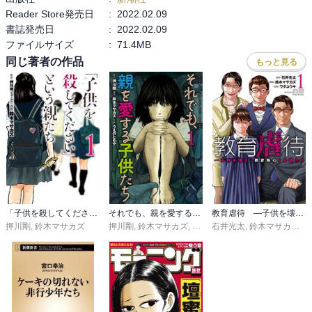
Reader Store発売日
:
2022.02.09
書誌発売日
:
2022.02.09
ファイルサイズ
:
71.4MB
同じ著者の作品
もっと見る
「子供を殺してください」という親たち
それでも、親を愛する子供たち
教育虐待 ―子供を壊す「教育熱心」な親たち
押川剛
,
鈴木マサカズ
押川剛
,
鈴木マサカズ
,
うえのともや
石井光太
,
鈴木マサカズ
,
ワ