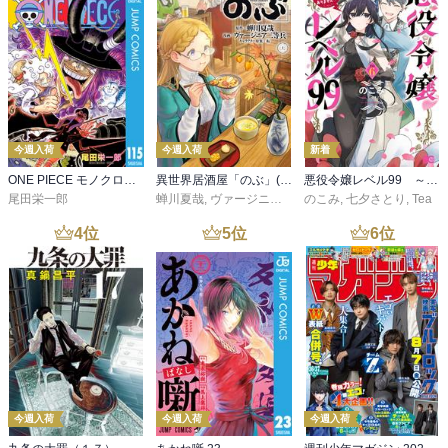
今週入荷
今週入荷
新着
ONE PIECE モノクロ版 115
異世界居酒屋「のぶ」(22)
悪役令嬢レベル99 ～私は裏ボスですが魔王ではありません～ その６
尾田栄一郎
蝉川夏哉
,
ヴァージニア二等兵
のこみ
,
転
,
七夕さとり
,
Tea
4
位
5
位
6
位
今週入荷
今週入荷
今週入荷