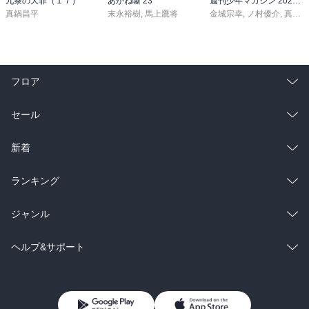
九条の大罪（１７）
あかね噺 23
週刊少年マガジン 2026年36・37号[2026年8月5日発売]
真鍋昌平
末永裕樹
,
馬上鷹将
金城宗幸
,
ノ村優介
,
真島ヒロ
フロア
総合
コミック
セール
ラノベ
小説
総合
コミック
新着
雑誌・グラビア
ビジネス・実用
ラノベ
小説
総合
コミック
ランキング
BL・TL
雑誌・グラビア
ビジネス・実用
ラノベ
小説
総合
コミック
ジャンル
BL・TL
雑誌・グラビア
ビジネス・実用
ラノベ
小説
コミック
男性コミック
ヘルプ&サポート
BL・TL
雑誌・グラビア
ビジネス・実用
女性コミック
コミック誌
初めての方へ
ヘルプ
BL・TL