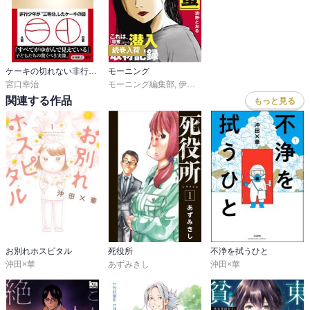
続巻入荷
ケーキの切れない非行少年たち
モーニング
宮口幸治
モーニング編集部
,
伊咲智太
,
オオイシヒロト
,
森高夕
関連する作品
もっと見る
お別れホスピタル
死役所
不浄を拭うひと
沖田×華
あずみきし
沖田×華