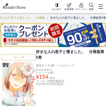
はじめて
会員登録
サインイン
検索
きな人の息子と寝ました。 分冊版
好きな人の息子と寝ました。 分冊版第5巻
好きな人の息子と寝ました。 分冊版第
5巻
コミック
菊屋きく子(著)
/
くらげバンチ
(
0
)
レビューを書く
¥
154
(税込)
クーポン利用対象商品
2020年10月09日
配信