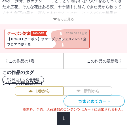
36才、独身、彼氏ナシ――ことごとく選ばれない人生をおくってき
た末広花。そんな花はある夜、ヤケ酒中に絡んできた男から救って
くれた年下の男と一夜をともにすることに。ところがその相手が、
初恋相手で幼なじみの息子だと判明し――!? 分冊版第5巻！
もっと見る
クーポン対象
10%OFF
2026.08.11まで
【10%OFFクーポン】サマーブックフェス2026！全
フロアで使える
この作品の1巻
この作品の最新巻
この作品のタグ
#
女性コミック分冊版
シリーズ作品(
10
件)
1巻から
新刊から
まとめてカート
※無料、予約、入荷通知のコンテンツはカートに追加されません。
1