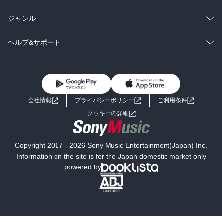
BL・TL
雑誌・グラビア
ビジネス・実用
ラノベ
小説
総合
コミック
ジャンル
BL・TL
雑誌・グラビア
ビジネス・実用
ラノベ
小説
コミック
男性コミック
ヘルプ&サポート
BL・TL
雑誌・グラビア
ビジネス・実用
女性コミック
コミック誌
初めての方へ
ヘルプ
BL・TL
ライトノベル
男子向けラノベ
よくあるご質問
お問い合わせ
会社情報
プライバシーポリシー
ご利用条件
女子向けラノベ
小説
利用規約
クッキーの詳細
国内小説
海外小説
Copyright 2017 - 2026 Sony Music Entertainment(Japan) Inc.
ミステリー
SF
Information on the site is for the Japan domestic market only
powered by
歴史・時代小説
文学
雑誌
グラビア写真集