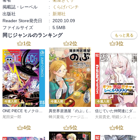
掲載誌・レーベル
:
くらげバンチ
出版社
:
新潮社
Reader Store発売日
:
2020.10.09
ファイルサイズ
:
5.5MB
同じジャンルのランキング
もっと見る
1
位
2
位
3
位
今週入荷
今週入荷
今週入荷
ONE PIECE モノクロ版 115
異世界居酒屋「のぶ」(22)
信じていた仲間達にダンジョン奥地で殺されかけたがギフト『無限ガチャ』でレベル９９９９の仲間達を手に入れて元パーティーメンバーと世界に復讐＆『ざまぁ！』します！（２３）
尾田栄一郎
蝉川夏哉
,
ヴァージニア二等兵
大前貴史
,
転
,
明鏡シスイ
,
ｔｅ
4
位
5
位
6
位