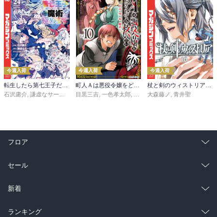
今週入荷
今週入荷
今週入荷
転生したら第七王子だったので、気ままに魔術を極めます（２４）
町人Ａは悪役令嬢をどうしても救いたい ～どぶと空と氷の姫君～１０【電子書店共通特典イラスト付】
杖と剣のウィストリア（１６）
石沢庸介
,
謙虚なサークル
,
メル。
目黒三吉
,
一色孝太郎
,
Parum
大森藤ノ
,
青井聖
フロア
総合
コミック
セール
ラノベ
小説
総合
コミック
新着
雑誌・グラビア
ビジネス・実用
ラノベ
小説
総合
コミック
ランキング