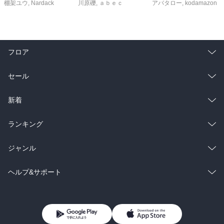
棚架ユウ
,
Nardack
川原礫
,
ａｂｅｃ
アバタロー
,
kodamazon
フロア
総合
コミック
セール
ラノベ
小説
総合
コミック
新着
雑誌・グラビア
ビジネス・実用
ラノベ
小説
総合
コミック
ランキング
BL・TL
雑誌・グラビア
ビジネス・実用
ラノベ
小説
総合
コミック
ジャンル
BL・TL
雑誌・グラビア
ビジネス・実用
ラノベ
小説
コミック
男性コミック
ヘルプ&サポート
BL・TL
雑誌・グラビア
ビジネス・実用
女性コミック
コミック誌
初めての方へ
ヘルプ
BL・TL
ライトノベル
男子向けラノベ
よくあるご質問
お問い合わせ