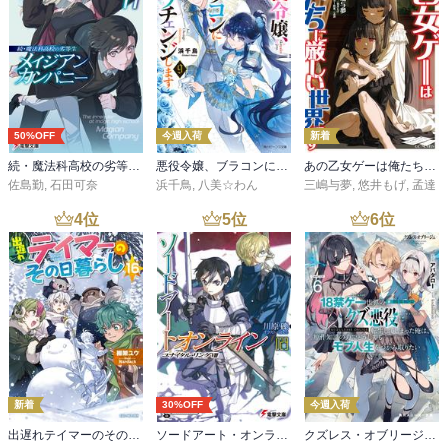
50%OFF
今週入荷
新着
続・魔法科高校の劣等生 メイジアン・カンパニー(11)
悪役令嬢、ブラコンにジョブチェンジします９【電子特典付き】
あの乙女ゲーは俺たちに厳しい世界です 6
佐島勤
,
石田可奈
浜千鳥
,
八美☆わん
三嶋与夢
,
悠井もげ
,
孟達
4
位
5
位
6
位
新着
30%OFF
今週入荷
出遅れテイマーのその日暮らし 16
ソードアート・オンライン29 ユナイタル・リングVIII
クズレス・オブリージュ６ 18禁ゲー世界のクズ悪役に転生してしまった俺は、原作知識の力でどうしてもモブ人生をつかみ取りたい【電子特別版】