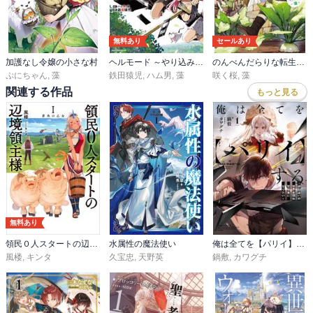
無料あり
セールあり
加護なし令嬢の小さな村
ヘルモード ～やり込み好きのゲーマーは廃設定の異世界で無双する～ はじまりの召喚士
のんべんだらりな転生者～貧乏農家を満喫す～
ぷにちゃん
,
藻
鉄田猿児
,
ハム男
,
藻
咲く桜
,
藻
関連する作品
もっと見る
無料あり
領民０人スタートの辺境領主様
水属性の魔法使い
俺は全てを【パリイ】する
風楼
,
キンタ
久宝忠
,
天野英
鍋敷
,
カワグチ