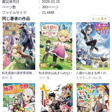
書誌発売日
:
2026.01.15
ページ数
:
383ページ
ファイルサイズ
:
21.6MB
同じ著者の作品
もっと見る
予約
転生貴族の異世界冒険録～自重を知らない神々の使徒～
転生幼女はあきらめない
八歳から始まる神々の使徒の転生生活
夜州
,
藻
カヤ
,
藻
えぞぎんぎつね
,
藻