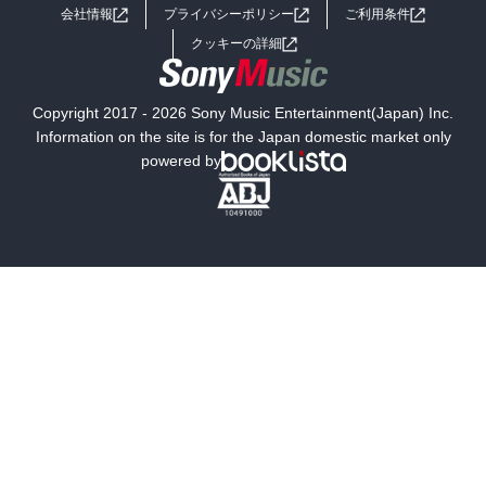
会社情報
プライバシーポリシー
ご利用条件
女子向けラノベ
小説
利用規約
クッキーの詳細
国内小説
海外小説
Copyright 2017 - 2026 Sony Music Entertainment(Japan) Inc.
ミステリー
SF
Information on the site is for the Japan domestic market only
powered by
歴史・時代小説
文学
雑誌
グラビア写真集
ボーイズラブ
ティーンズラブ
人文・思想・歴史
社会・政治・法律
ビジネス・経済
サイエンス・テクノロジー
コンピュータ・情報
くらし・家庭
料理・酒
ファッション・美容・ダイエット