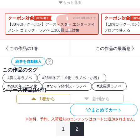
もっと見る
クレナとハクの活躍により、竜神の里の過酷な試練を突破し、神界
に至る門『審判の門』を通る権利を手にしたアレンたち。
クーポン対象
クーポン対象
30%OFF
2026.08.06まで
10%
扉を開けるとそこには一面の雲海。大地の代わりに雲が地面をなし
【30%OFFクーポン】アース・スター エンターテイ
【10%OFFクーポン
た天空の世界が広がっていた。
メント コミック・ラノベ 1,300冊以上対象
フロアで使える
神界では「魔力」ではなく「霊力」、「魔獣」ではなく「霊獣」な
ど、地上とは異なったシステムがあることを知ったアレンは早速検
この作品の1巻
この作品の最新巻
証を開始し──。
神界で最初にたどり着いた町では竜人たちが生活しており、その族
続巻を自動購入
長から『強力な霊獣を倒し、霊晶石を手に入れてほしい』と頼まれ
この作品のタグ
る。それを聞いたアレンは「これはクエストだ」と意気込む。
霊獣狩りで遭遇したある霊獣はどうやら帝国と深い因縁があり、し
#
異世界ラノベ
#
26年冬アニメ化（ラノベ・小説）
かもある条件を満たせば召喚獣になる可能性があると知ったアレン
#
2026年アニメ化
#
なろう発小説・ラノベ
#
成長譚ラノベ
シリーズ作品(
14
件)
は、帝国の皇帝相手に一計を案じ──。
神界人が治める国「シャンダール天空国」で王と謁見したアレン達
1巻から
新刊から
は、ついに神々と会う機会を得るが、その方法は『くじ引き』
まとめてカート
で・・・・・・！？
神様相手に交渉開始！！
※無料、予約、入荷通知のコンテンツはカートに追加されません。
1
2