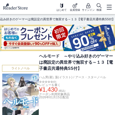
はじめて
会員登録
サインイン
検索
込み好きのゲーマーは廃設定の異世界で無双する～１３【電子書店共通特典SS付】
ヘルモード ～やり込み好きのゲーマー
は廃設定の異世界で無双する～１３【電
子書店共通特典SS付】
ライトノベル
ハム男(著)
,
藻(イラスト)
/
アース・スターノベル
(
0
)
レビューを書く
¥
1,430
(税込)
クーポン利用対象商品
2026年01月15日
配信