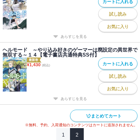
カートに入れる
試し読み
お気に入り
あらすじを見る
ヘルモード ～やり込み好きのゲーマーは廃設定の異世界で
無双する～１４【電子書店共通特典SS付】
最新巻
カートに入れる
¥
1,430
(税込)
試し読み
お気に入り
あらすじを見る
まとめてカート
※無料、予約、入荷通知のコンテンツはカートに追加されません。
1
2