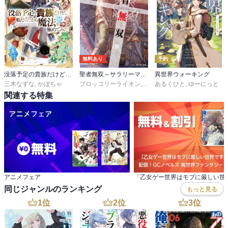
無料あり
予約
没落予定の貴族だけど、暇だったから魔法を極めてみた
聖者無双～サラリーマン、異世界で生き残るために歩む道～
異世界ウォーキング
三木なずな
,
かぼちゃ
ブロッコリーライオン
,
sime
あるくひと
,
ゆーにっと
関連する特集
アニメフェア
同じジャンルのランキング
もっと見る
1
位
2
位
3
位