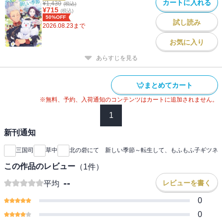
カートに入れる
¥
1,430
(税込)
¥
715
(税込)
50%OFF
試し読み
2026.08.23
まで
お気に入り
あらすじを見る
まとめてカート
※無料、予約、入荷通知のコンテンツはカートに追加されません。
1
新刊通知
三国司
草中
北の砦にて 新しい季節～転生して、もふもふ子ギツネ
この作品のレビュー
（
1
件）
--
レビューを書く
平均
0
0