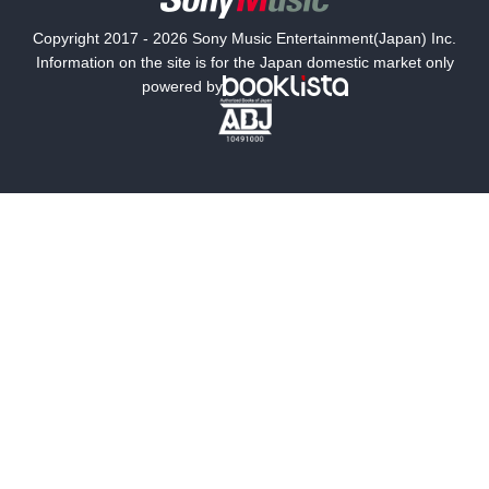
国内小説
海外小説
Copyright 2017 - 2026 Sony Music Entertainment(Japan) Inc.
ミステリー
SF
Information on the site is for the Japan domestic market only
powered by
歴史・時代小説
文学
雑誌
グラビア写真集
ボーイズラブ
ティーンズラブ
人文・思想・歴史
社会・政治・法律
ビジネス・経済
サイエンス・テクノロジー
コンピュータ・情報
くらし・家庭
料理・酒
ファッション・美容・ダイエット
ホビー&カルチャー
スポーツ・アウトドア