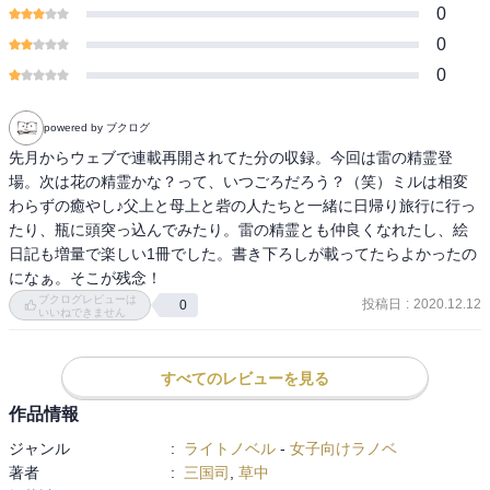
0
0
0
powered by ブクログ
先月からウェブで連載再開されてた分の収録。今回は雷の精霊登
場。次は花の精霊かな？って、いつごろだろう？（笑）ミルは相変
わらずの癒やし♪父上と母上と砦の人たちと一緒に日帰り旅行に行っ
たり、瓶に頭突っ込んでみたり。雷の精霊とも仲良くなれたし、絵
日記も増量で楽しい1冊でした。書き下ろしが載ってたらよかったの
になぁ。そこが残念！
ブクログレビューは
投稿日
:
2020.12.12
0
いいねできません
すべてのレビューを見る
作品情報
ジャンル
:
ライトノベル
-
女子向けラノベ
著者
:
三国司
,
草中