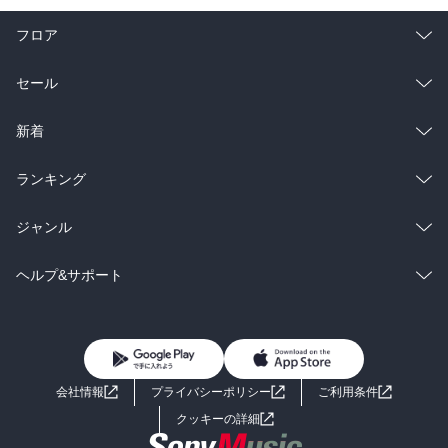
フロア
総合
コミック
セール
ラノベ
小説
総合
コミック
新着
雑誌・グラビア
ビジネス・実用
ラノベ
小説
総合
コミック
ランキング
BL・TL
雑誌・グラビア
ビジネス・実用
ラノベ
小説
総合
コミック
ジャンル
BL・TL
雑誌・グラビア
ビジネス・実用
ラノベ
小説
コミック
男性コミック
ヘルプ&サポート
BL・TL
雑誌・グラビア
ビジネス・実用
女性コミック
コミック誌
初めての方へ
ヘルプ
BL・TL
ライトノベル
男子向けラノベ
よくあるご質問
お問い合わせ
会社情報
プライバシーポリシー
ご利用条件
女子向けラノベ
小説
利用規約
クッキーの詳細