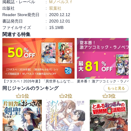
掲載誌・レーベル
:
Mノベルスｆ
出版社
:
双葉社
Reader Store発売日
:
2020.12.12
書誌発売日
:
2020.12.01
ファイルサイズ
:
15.1MB
関連する特集
【フタスペ！2026年夏】「異世界もふなで」シリ ーズ完結記念！ Mノベルスｆ対象作品50％OFF
夏本番！ 激アツコミック・ラノ
同じジャンルのランキング
もっと見る
1
位
2
位
3
位