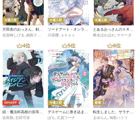
今週入荷
今週入荷
今週入荷
片田舎のおっさん、剣聖になる 11 ～ただの田舎の剣術師範だったのに、大成した弟子たちが俺を放ってくれない件～
ソードアート・オンライン マテリアル１ シュガーリィ・デイズ
とあるおっさんのＶＲＭＭＯ活動記34
佐賀崎しげる
,
鍋島テツヒロ
川原礫
,
ａｂｅｃ
椎名ほわほわ
,
ヤマーダ
4
位
5
位
6
位
50%OFF
今週入荷
新着
続・魔法科高校の劣等生 メイジアン・カンパニー(11)
デスゲームに巻き込まれた山本さん、気ままにゲームバランスを崩壊させる７【電子特別版】
転生しました、サラナ・キンジェです。ごきげんよう。５ ～婚約破棄されたので田舎で気ままに暮らしたいと思います～【電子書店共通特典SS付】
佐島勤
,
石田可奈
ぽち
,
久賀フーナ
まゆらん
,
匈歌ハトリ