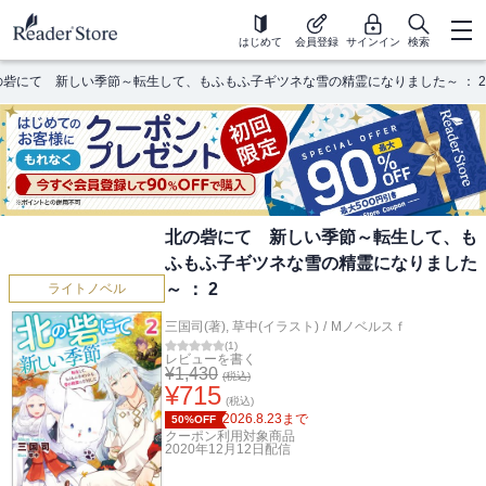
はじめて
会員登録
サインイン
検索
の砦にて 新しい季節～転生して、もふもふ子ギツネな雪の精霊になりました～ ： 2
北の砦にて 新しい季節～転生して、も
ふもふ子ギツネな雪の精霊になりました
～ ： 2
ライトノベル
三国司(著)
,
草中(イラスト)
/
Mノベルスｆ
(
1
)
レビューを書く
¥
1,430
(税込)
¥
715
(税込)
2026.8.23
まで
50%OFF
クーポン利用対象商品
2020年12月12日
配信