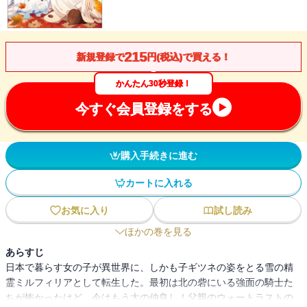
215
新規登録で
円(税込)で買える！
かんたん30秒登録！
今すぐ会員登録をする
購入手続きに進む
カートに入れる
お気に入り
試し読み
ほかの巻を見る
あらすじ
日本で暮らす女の子が異世界に、しかも子ギツネの姿をとる雪の精
霊ミルフィリアとして転生した。最初は北の砦にいる強面の騎士た
ちが怖かったけど、今はもう大の仲良し！父親のウォートラストの