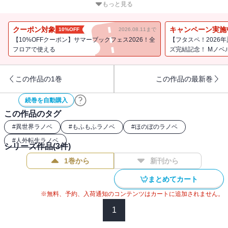
発案で、初めて家族旅行をすることになったけど、行く先で雷の精
もっと見る
霊の気配がして・・・・・・。読んだらきっと“もふもふ”したくなる
ほのぼのほっこり交流譚第２弾！。
クーポン対象
キャンペーン実施
10%OFF
2026.08.11まで
【10%OFFクーポン】サマーブックフェス2026！全
【フタスペ！2026
フロアで使える
ズ完結記念！ Mノベ
この作品の1巻
この作品の最新巻
続巻を自動購入
この作品のタグ
#
異世界ラノベ
#
もふもふラノベ
#
ほのぼのラノベ
#
人外転生ラノベ
シリーズ作品(
3
件)
1巻から
新刊から
まとめてカート
※無料、予約、入荷通知のコンテンツはカートに追加されません。
1