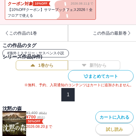
後、ジョーの友人のネイトらしき男が近くで目撃されていた。ジョ
クーポン対象
10%OFF
2026.08.11まで
ーは知事の指令でＦＢＩに協力し、テンプルトンの本拠地へ情報収
【10%OFFクーポン】サマーブックフェス2026！全
集に赴くが……。ジョーがネイトと敵対！？ 全米ベストセラーの
フロアで使える
冒険サスペンス・シリーズ！／解説＝三橋曉
この作品の1巻
この作品の最新巻
この作品のタグ
#
海外ミステリー・サスペンス小説
シリーズ作品(
9
件)
1巻から
新刊から
まとめてカート
※無料、予約、入荷通知のコンテンツはカートに追加されません。
1
沈黙の森
¥
1,400
(税込)
¥
700
カートに入れる
(税込)
50%OFF
2026.08.20
まで
試し読み