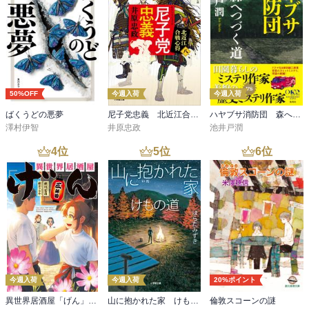
50%OFF
今週入荷
今週入荷
ばくうどの悪夢
尼子党忠義 北近江合戦心得〈八〉
ハヤブサ消防団 森へつづく道
澤村伊智
井原忠政
池井戸潤
4
位
5
位
6
位
今週入荷
今週入荷
20%ポイント
異世界居酒屋「げん」三杯目
山に抱かれた家 けもの道
倫敦スコーンの謎