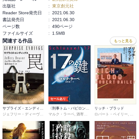
長身で手足が長く、金髪を後ろで結び、冷たい色の目（最初は緑と
出版社
:
東京創元社
書かれていたけど、その後描写が変わってる‥）という、やたらカ
Reader Store発売日
:
2021.06.30
ッコいい男なのだ。

書誌発売日
:
2021.06.30
この作品でまた、危険な範疇へ入ったなあ‥という印象ですが。

ページ数
:
490ページ
いやでもまあ‥

ファイルサイズ
:
1.5MB
面白いには違いないので、とにかく。

関連する作品
もっと見る
真面目に調べを進めるうちに、危険の真っただ中へ飛び込んでしま
うジョーを助けるには、スケールの違う異能の人がいないと無理。
だからねえ。

ジョーの長女のシェリダンの大学生活も。

養女のエイプリルは、ロデオスターと恋仲に。面倒そうなことにな
ってたり。

末っ子のルーシーは高校生で、と家族の様子も描かれます。

愛妻メアリーベスはもちろん（笑）

セールあり
家族愛も魅力的な作品、いつも面白いのが有難いです☆
サプライズ・エンディングス
〈刑事トム・バビロン〉シリーズ
リッチ・ブラッド
ジェフリー・ディーヴァー
,
マルク・ラーベ
池田真紀子
,
酒寄進一
ロバート・ベイリー
,
吉野