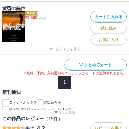
黄昏の銃声
最新巻
カートに入れる
¥
1,500
(税込)
試し読み
お気に入り
あらすじを見る
まとめてカート
※無料、予約、入荷通知のコンテンツはカートに追加されません。
1
新刊通知
Ｃ・Ｊ・ボックス
野口百合子
猟区管理官ジョー・ピケット・シリーズ
もっと見る
この作品のレビュー
（
15
件）
4.2
レビューを書く
平均