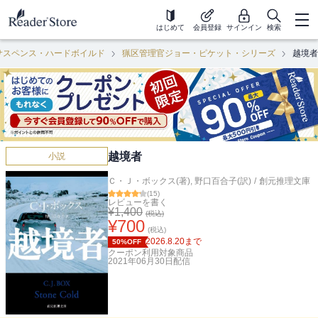
はじめて
会員登録
サインイン
検索
サスペンス・ハードボイルド
猟区管理官ジョー・ピケット・シリーズ
越境者
越境者
小説
Ｃ・Ｊ・ボックス(著)
,
野口百合子(訳)
/
創元推理文庫
(
15
)
レビューを書く
¥
1,400
(税込)
¥
700
(税込)
2026.8.20
まで
50%OFF
クーポン利用対象商品
2021年06月30日
配信