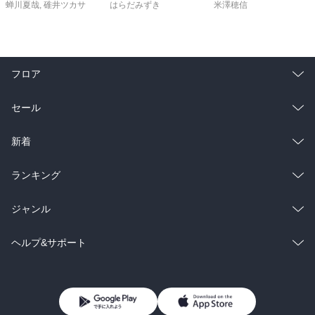
蝉川夏哉
,
碓井ツカサ
はらだみずき
米澤穂信
フロア
総合
コミック
セール
ラノベ
小説
総合
コミック
新着
雑誌・グラビア
ビジネス・実用
ラノベ
小説
総合
コミック
ランキング
BL・TL
雑誌・グラビア
ビジネス・実用
ラノベ
小説
総合
コミック
ジャンル
BL・TL
雑誌・グラビア
ビジネス・実用
ラノベ
小説
コミック
男性コミック
ヘルプ&サポート
BL・TL
雑誌・グラビア
ビジネス・実用
女性コミック
コミック誌
初めての方へ
ヘルプ
BL・TL
ライトノベル
男子向けラノベ
よくあるご質問
お問い合わせ