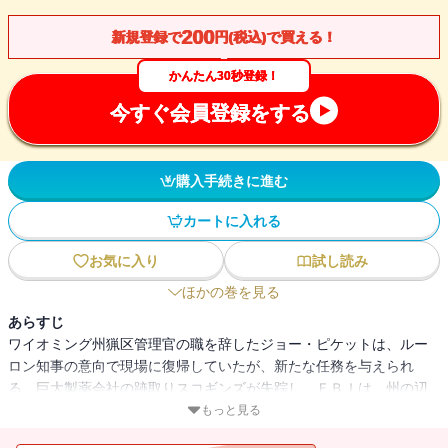
200
新規登録で
円(税込)で買える！
かんたん30秒登録！
今すぐ会員登録をする
購入手続きに進む
カートに入れる
お気に入り
試し読み
ほかの巻を見る
あらすじ
ワイオミング州猟区管理官の職を辞したジョー・ピケットは、ルー
ロン知事の意向で現場に復帰していたが、新たな任務を与えられ
る。巨大製薬会社の跡取りスコギンズが失踪し、ＦＢＩは、州の辺
境に住む富豪テンプルトンが前々から暗殺業を営んでおり、スコギ
もっと見る
ンズを標的にしたのではと疑っていた。さらにスコギンズ失踪の前