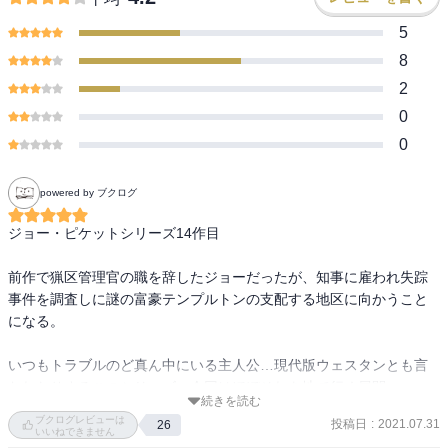
5
8
2
0
0
powered by ブクログ
ジョー・ピケットシリーズ14作目

前作で猟区管理官の職を辞したジョーだったが、知事に雇われ失踪
事件を調査しに謎の富豪テンプルトンの支配する地区に向かうこと
になる。

いつもトラブルのど真ん中にいる主人公…現代版ウェスタンとも言
われたりするこのシリーズ、今回はほぼそれを地で行く展開

続きを読む
ブクログレビューは
投稿日
:
2021.07.31
26
敵地のど真ん中への潜入捜査…というより流れ者のカウボーイが、
いいねできません