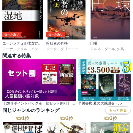
セールあり
セールあり
エーレンデュル捜査官シリーズ
暗殺者の矜持
円環
アーナルデュル・インドリダソン
マーク・グリーニー
,
柳沢由実子
,
伏見威蕃
アルネ・ダール
,
矢島真理
関連する特集
【20％ポイントバック＆一部セット割引】 人気長編小説対象
早川書房 夏の大感謝セール
同じジャンルのランキング
もっと見る
1
位
2
位
3
位