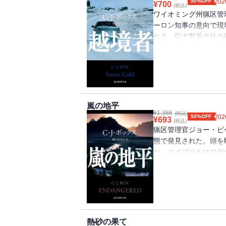
50%OFF
202
¥
700
(税込)
ワイオミング州猟区管
ーロン知事の意向で現
れる。巨大製薬会社の
の辺境に住む富豪テン
スコギンズを標的にし
失踪の前後、ジョーの
いた。ジョーは知事の
拠地へ情報収集に赴く
ベストセラーの冒険サ
嵐の地平
¥
1,386
(税込)
50%OFF
202
¥
693
(税込)
猟区管理官ジョー・ピ
態で発見された。頭を
だ。エイプリルはロデ
たが、彼はかつて少女
対していた。だがダラ
っており、無関係だと
がらも、犯人を探しだ
盟友ネイトにも危機が
挑む猟区管理官を描い
熱砂の果て