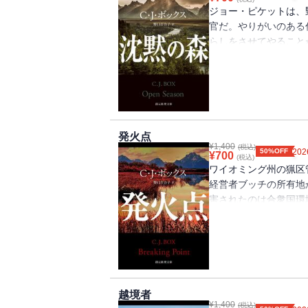
ジョー・ピケットは、
官だ。やりがいのある
らしをさせてやること
違反切符を切っている
ものになってしまう。
体が見つかり……。家
謀に立ち向かう鮮烈な
など四つの新人賞を受
区管理官ジョー・ピケ
発火点
¥
1,400
(税込)
50%OFF
202
¥
700
(税込)
ワイオミング州の猟区
経営者ブッチの所有地
害されたのは合衆国環
ら不可解かつ冷酷な仕
と最後に会っていたジ
れ・・・・・・。大自
の行方と、事件に隠さ
み間違いなしの大迫力
が贈る大人気〈猟区管
越境者
¥
1,400
場。
(税込)