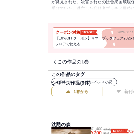
が発見された。殺害されたのは合衆国環境
受けていた。逃亡した容疑者ブッチと最後
自然を舞台に展開される予測不可能な追跡
間違いなしの大迫力冒険サスペンス！ 全
リーズ新作登場。
クーポン対象
10%OFF
2026.08.
【10%OFFクーポン】サマーブックフェス2026
フロアで使える
この作品の1巻
この作品のタグ
#
海外ミステリー・サスペンス小説
シリーズ作品(
9
件)
1巻から
新刊
沈黙の森
¥
1,400
(税込)
50%OFF
202
¥
700
(税込)