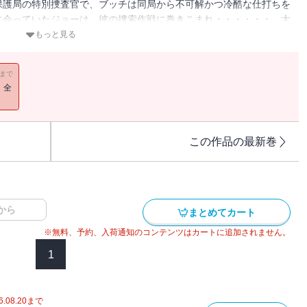
保護局の特別捜査官で、ブッチは同局から不可解かつ冷酷な仕打ちを
に会っていたジョーは、彼の捜索作戦に巻きこまれ・・・・・・。大
劇の行方と、事件に隠された巧妙な陰謀とは。手に汗握り、一気読み
もっと見る
米ベストセラー作家が贈る大人気〈猟区管理官ジョー・ピケット〉シ
11まで
！全
この作品の最新巻
から
まとめてカート
※無料、予約、入荷通知のコンテンツはカートに追加されません。
1
6.08.20
まで