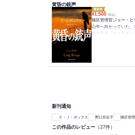
黄昏の銃声
最新巻
¥
1,500
(税込)
猟区管理官ジョー・ピ
山中へ向かっていた。
絡が入る。ヒューイッ
だが弾は妻のスーに当
た。判事は自分が有罪
定し、ジョーを含む法
のプロである盟友、鷹
彼の家族にも予想外の
く、大人気冒険サスペ
新刊通知
Ｃ・Ｊ・ボックス
野口百合子
猟区管理
この作品のレビュー
（
27
件）