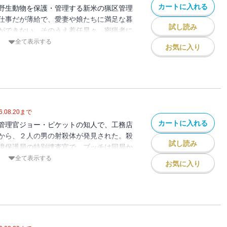
カートに入れる
野生動物を保護・管理する新米の猟区管理
仕事だが薄給で、愛妻や娘たちに満足な暮
試し読み
ができない。そのうえ着任早々、密猟者に
最中に自分の銃を奪われ、町じゅうの笑い
全て表示する
お気に入り
しかもある日、自宅の庭でその密猟者の死
族と仕事を愛し、大自然の脅威や巨悪の陰
主人公が誕生！ アンソニー賞、バリー賞
賞して絶賛を浴びた冒険サスペンス、〈猟
ット〉シリーズ第一作。
6.08.20
まで
カートに入れる
管理官ジョー・ピケットの知人で、工務店
から、２人の男の射殺体が発見された。殺
試し読み
境保護局の特別捜査官で、ブッチは同局か
打ちを受けていた。逃亡した容疑者ブッチ
全て表示する
お気に入り
ョーは、彼の捜索作戦に巻きこま
然を舞台に展開される予測不可能な追跡劇
れた巧妙な陰謀とは。手に汗握り、一気読
冒険サスペンス！ 全米ベストセラー作家
理官ジョー・ピケット〉シリーズ新作登