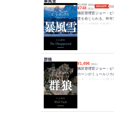
暴風雪
¥
1,496
(税込)
50%OFF
202
¥
748
(税込)
猟区管理官ジョー・ピ
査を命じられる。昨年
サラトガ地区で失踪し
級リゾート牧場に滞在
いた。行方を探るため
トが現れる。彼はジョ
してほしい、その代わ
担当猟区管理官の謎め
に……。大人気冒険サ
群狼
¥
1,496
(税込)
猟区管理官ジョー・ピ
ローンがミュールジカ
れる。ドローンを使う
ドローンの所有者が2
ーシーのボーイフレン
FBIが絡んでくる。
の車に乗ったガン・ケ
くが……。ジョー・ピ
人気冒険サスペンス・