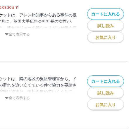
6.08.20
まで
カートに入れる
ケットは、アレン州知事からある事件の捜
7月に、英国大手広告会社社長の女性が、
試し読み
た。彼女はジョーの娘シェリダンが働く高
後、空港へ向かう途中に忽然と姿を消して
全て表示する
お気に入り
にジョーが現地へ赴くと、盟友の鷹匠ネイ
ーに、タカ狩りに関する問題の解決に協力
りジョーの調査を手伝うと言う。サラトガ
いた離職も絡んで、事態は予想外の展開
スペンス・シリーズ新作！／解説＝若林踏
ケットは、隣の地区の猟区管理官から、ド
カートに入れる
の群れを追い立てている件で協力を要請さ
狩猟は違法だ。情報を集めていくうちに、
試し読み
年前に東部から来た男で、ジョーの三女ル
全て表示する
ドの父親らしいとわかるが、なぜか捜査に
お気に入り
一方、鷹匠のネイトは、アリゾナ州ナンバー
ースを持つ男女を目撃し、不穏な予感を抱
ケットVS.冷酷非情な暗殺者チーム！ 大
シリーズ待望の最新作。／解説＝吉野仁