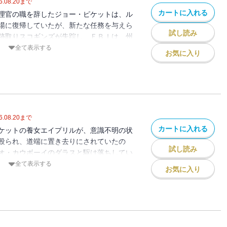
6.08.20
まで
カートに入れる
理官の職を辞したジョー・ピケットは、ル
場に復帰していたが、新たな任務を与えら
試し読み
跡取りスコギンズが失踪し、ＦＢＩは、州
プルトンが前々から暗殺業を営んでおり、
全て表示する
お気に入り
たのではと疑っていた。さらにスコギンズ
友人のネイトらしき男が近くで目撃されて
指令でＦＢＩに協力し、テンプルトンの本
が……。ジョーがネイトと敵対！？ 全米
スペンス・シリーズ！／解説＝三橋曉
6.08.20
まで
カートに入れる
ケットの養女エイプリルが、意識不明の状
殴られ、道端に置き去りにされていたの
試し読み
オ・カウボーイのダラスと駆け落ちしてい
に暴行した疑惑があり、ジョーは交際に反
全て表示する
お気に入り
スの両親から、彼は大怪我をして実家に戻
言われてしまう。ジョーはダラスを疑いな
そうとするが。一方、FBIから釈放された
迫っていた。悪辣な人間と大自然の脅威に
た、大人気シリーズ最新作！