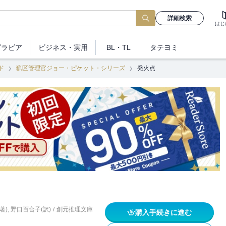
詳細検索
はじ
グラビア
ビジネス
・実用
BL・TL
タテヨミ
ド
猟区管理官ジョー・ピケット・シリーズ
発火点
著)
,
野口百合子(訳)
/
創元推理文庫
購入手続きに進む