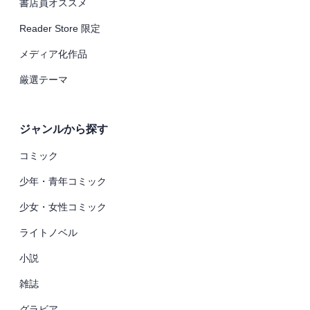
書店員オススメ
Reader Store 限定
メディア化作品
厳選テーマ
ジャンルから探す
コミック
少年・青年コミック
少女・女性コミック
ライトノベル
小説
雑誌
グラビア