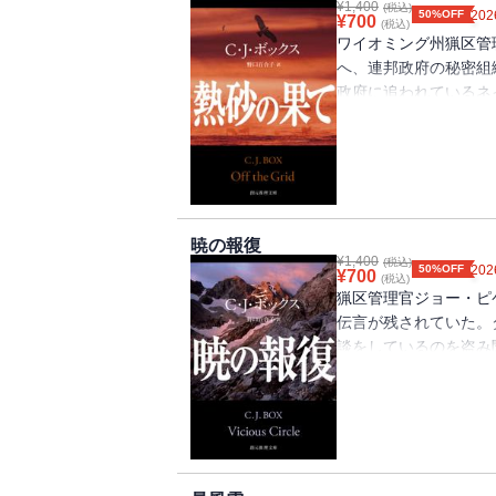
¥
1,400
(税込)
50%OFF
202
¥
700
(税込)
ワイオミング州猟区管
へ、連邦政府の秘密組
政府に追われているネ
ある任務を依頼した。
いる可能性がある、駐
れ、と。ネイトは引き
裏がありそうで……。
情報を受けて、砂漠地
力のアクションが繰り
暁の報復
¥
1,400
瞬一
(税込)
50%OFF
202
¥
700
(税込)
猟区管理官ジョー・ピ
伝言が残されていた。
談をしているのを盗み
は、1年半前の事件で
ョーに強烈な恨みを抱
になり、空からの捜索
が3人に発砲された場
発見され、捜査が始ま
かかる。サスペンスみ