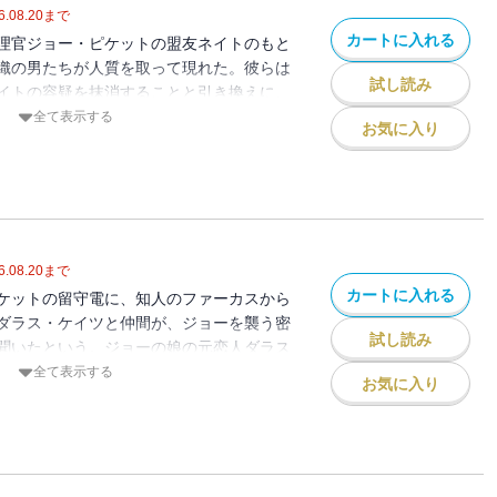
6.08.20
まで
カートに入れる
理官ジョー・ピケットの盟友ネイトのもと
織の男たちが人質を取って現れた。彼らは
試し読み
イトの容疑を抹消することと引き換えに、
州南部の砂漠地帯で大規模テロを計画して
全て表示する
お気に入り
米サウジアラビア大使の息子の動静を探
受けざるを得なかったが、この件には何か
一方のジョーも、ネイトが失踪したという
帯へと向かう。不毛の荒地を舞台に、大迫
広げられる冒険サスペンス！／解説＝堂場
6.08.20
まで
カートに入れる
ケットの留守電に、知人のファーカスから
ダラス・ケイツと仲間が、ジョーを襲う密
試し読み
聞いたという。ジョーの娘の元恋人ダラス
家族ともども破滅し、その一因となったジ
全て表示する
お気に入り
いていた。ほどなくファーカスが行方不明
に同行したジョーは、ファーカスらしき男
面を赤外線装置で目撃する。その後遺体が
るが、ピケット一家にも次々と危機が襲い
なぎる人気シリーズ！