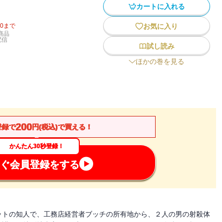
カートに入れる
20
まで
お気に入り
商品
配信
試し読み
ほかの巻を見る
200
登録で
円(税込)で買える！
かんたん30秒登録！
ぐ会員登録をする
ットの知人で、工務店経営者ブッチの所有地から、２人の男の射殺体