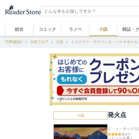
総合
コミック
ラノベ
小説
雑誌・
TOP(総合)
小説フロア
小説
ミステリー・サスペンス・ハードボイル
発火点
小説
Ｃ・Ｊ・ボックス(
(
27
)
レビューを書く