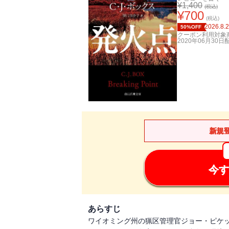
¥
1,400
(税込)
¥
700
(税込)
2026.8.
50%OFF
クーポン利用対象
2020年06月30日
新規
今す
あらすじ
ワイオミング州の猟区管理官ジョー・ピケ