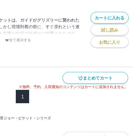
カートに入れる
ケットは、ガイドがグリズリーに襲われた
しかし現場到着の前に、すぐ戻れという連
試し読み
ト判事が自宅で何者かに狙撃されたのだ。
たり、彼女は瀕死の重傷を負ってしまっ
全て表示する
お気に入り
を宣告した者の中に犯人がいるはずだと断
執行官たちに捜査を命じる。ジョーは射撃
匠のネイトに協力を仰ぐが、ネイト自身と
窮地が待ち受けていた……。『群狼』に続
ンス・シリーズ！／解説＝霜月蒼
まとめてカート
※無料、予約、入荷通知のコンテンツはカートに追加されません。
1
官ジョー・ピケット・シリーズ