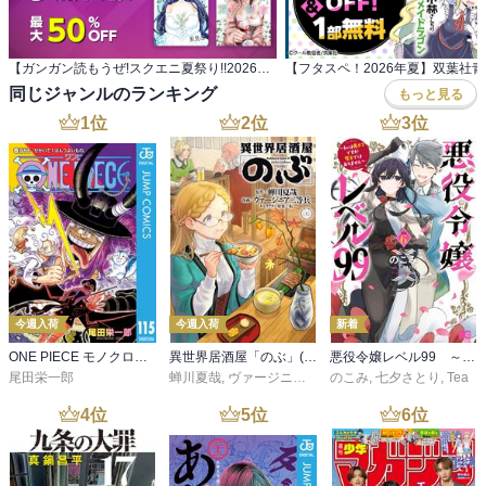
【ガンガン読もうぜ!スクエニ夏祭り!!2026】 ガンガン読もうぜ!スターマイン
同じジャンルのランキング
もっと見る
1
位
2
位
3
位
今週入荷
今週入荷
新着
ONE PIECE モノクロ版 115
異世界居酒屋「のぶ」(22)
悪役令嬢レベル99 ～私は裏ボスですが魔王ではありません～ その６
尾田栄一郎
蝉川夏哉
,
ヴァージニア二等兵
のこみ
,
転
,
七夕さとり
,
Tea
4
位
5
位
6
位