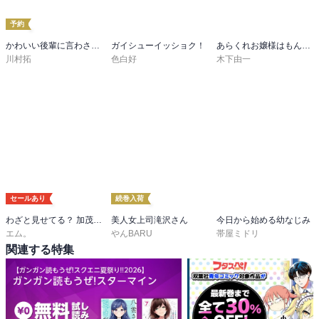
予約
かわいい後輩に言わされたい
ガイシューイッショク！
あらくれお嬢様はもんもんしている
川村拓
色白好
木下由一
セールあり
続巻入荷
わざと見せてる？ 加茂井さん。
美人女上司滝沢さん
今日から始める幼なじみ
エム。
やんBARU
帯屋ミドリ
関連する特集