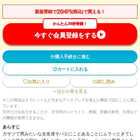
204
新規登録で
円(税込)で買える！
かんたん30秒登録！
今すぐ会員登録をする
購入手続きに進む
カートに入れる
お気に入り
試し読み
ほかの巻を見る
※この商品はタブレットなど大きなディスプレイを備えた機器で読むことに適し
ています。
文字だけを拡大することや、文字列のハイライト、検索、辞書の参照、引用など
の機能が使用できません。
あらすじ
ガサツで男みたいな女友達サバエにことあるごとにムラッときてし