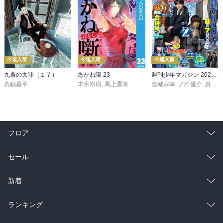
今週入荷
今週入荷
今週入荷
九条の大罪（１７）
あかね噺 23
週刊少年マガジン 2026年36・37号[2026年8月5日発売]
真鍋昌平
末永裕樹
,
馬上鷹将
金城宗幸
,
ノ村優介
,
真島ヒロ
フロア
総合
コミック
セール
ラノベ
小説
総合
コミック
新着
雑誌・グラビア
ビジネス・実用
ラノベ
小説
総合
コミック
ランキング