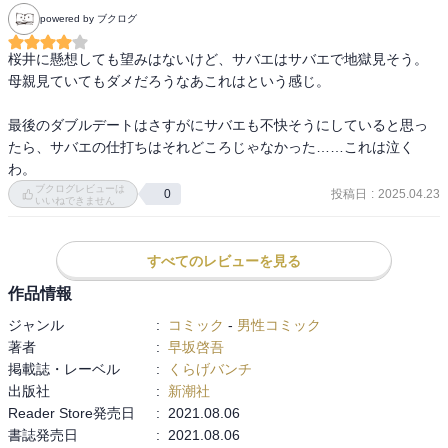
powered by ブクログ
桜井に懸想しても望みはないけど、サバエはサバエで地獄見そう。

母親見ていてもダメだろうなあこれはという感じ。

最後のダブルデートはさすがにサバエも不快そうにしていると思っ
たら、サバエの仕打ちはそれどころじゃなかった……これは泣く
わ。
ブクログレビューは
投稿日
:
2025.04.23
0
いいねできません
すべてのレビューを見る
作品情報
ジャンル
:
コミック
-
男性コミック
著者
:
早坂啓吾
掲載誌・レーベル
:
くらげバンチ
出版社
:
新潮社
Reader Store発売日
:
2021.08.06
書誌発売日
:
2021.08.06