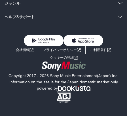
BL・TL
雑誌・グラビア
ビジネス・実用
ラノベ
小説
総合
コミック
ジャンル
BL・TL
雑誌・グラビア
ビジネス・実用
ラノベ
小説
コミック
男性コミック
ヘルプ&サポート
BL・TL
雑誌・グラビア
ビジネス・実用
女性コミック
コミック誌
初めての方へ
ヘルプ
BL・TL
ライトノベル
男子向けラノベ
よくあるご質問
お問い合わせ
会社情報
プライバシーポリシー
ご利用条件
女子向けラノベ
小説
利用規約
クッキーの詳細
国内小説
海外小説
Copyright 2017 - 2026 Sony Music Entertainment(Japan) Inc.
ミステリー
SF
Information on the site is for the Japan domestic market only
powered by
歴史・時代小説
文学
雑誌
グラビア写真集
ボーイズラブ
ティーンズラブ