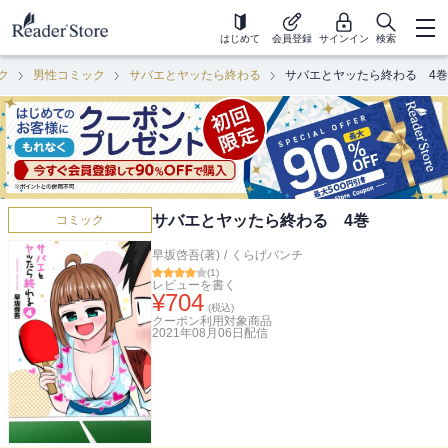
はじめて
会員登録
サインイン
検索
ク
男性コミック
サバエとヤッたら終わる
サバエとヤッたら終わる 4巻
サバエとヤッたら終わる 4巻
コミック
早坂啓吾(著)
/
くらげバンチ
(
1
)
レビューを書く
¥
704
(税込)
クーポン利用対象商品
2021年08月06日
配信