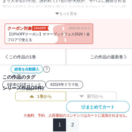
まう大学生の宇治。誘われているのか天然か、サバエに翻弄される
宇治は今日もヤらずに友情を保つことができるのか！？ ファン続
出のサバエ母まで登場するキャンパスエロコメディ第４巻！
もっと見る
クーポン対象
10%OFF
2026.08.11まで
【10%OFFクーポン】サマーブックフェス2026！全
フロアで使える
この作品の1巻
この作品の最新巻
続巻を自動購入
この作品のタグ
#
若者の日常コミック
#
2024年ドラマ化
シリーズ作品(
20
件)
1巻から
新刊から
まとめてカート
※無料、予約、入荷通知のコンテンツはカートに追加されません。
1
2