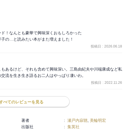
ド！なんとも豪華で興味深くおもしろかった

洋子の…と読みたい本がまた増えました！
投稿日
:
2026.06.18
こもあるけど、それも含めて興味深い。三島由紀夫や川端康成など私
の交流を生き生き語るお二人はやっぱり凄いわ。
投稿日
:
2022.11.26
すべてのレビューを見る
著者
:
瀬戸内寂聴
,
美輪明宏
出版社
:
集英社