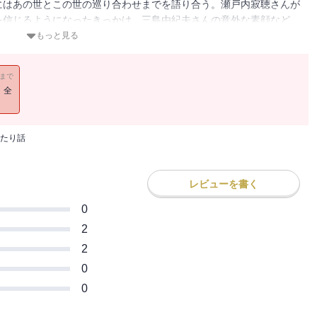
にはあの世とこの世の巡り合わせまでを語り合う。瀬戸内寂聴さんが
を信じるようになったきっかけ、三島由紀夫さんの意外な素顔など、
を与え続ける二人の決定版対談集。
もっと見る
11まで
！全
たり話
レビューを書く
0
2
2
0
0