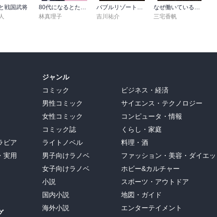
と戦国武将
80代になるとたいていボケるか死ぬ。70代は神様から与えられた特別な時間
バブルリゾートの現在地 区分所有という迷宮
なぜ働いていると本が読めなくなるのか
人
林真理子
吉川祐介
三宅香帆
ジャンル
コミック
ビジネス・経済
男性コミック
サイエンス・テクノロジー
女性コミック
コンピュータ・情報
コミック誌
くらし・家庭
ラビア
ライトノベル
料理・酒
・実用
男子向けラノベ
ファッション・美容・ダイエッ
女子向けラノベ
ホビー&カルチャー
小説
スポーツ・アウトドア
国内小説
地図・ガイド
海外小説
エンターテイメント
グ