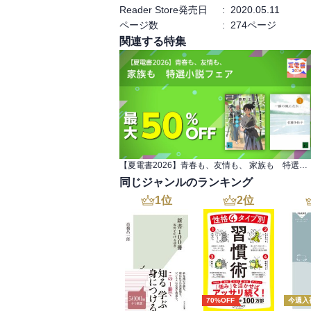
Reader Store発売日
:
2020.05.11
ページ数
:
274ページ
関連する特集
【夏電書2026】青春も、友情も、 家族も 特選小説フェア
同じジャンルのランキング
1
位
2
位
70%OFF
今週入