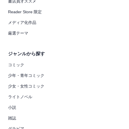
書店員オススメ
Reader Store 限定
メディア化作品
厳選テーマ
ジャンルから探す
コミック
少年・青年コミック
少女・女性コミック
ライトノベル
小説
雑誌
グラビア