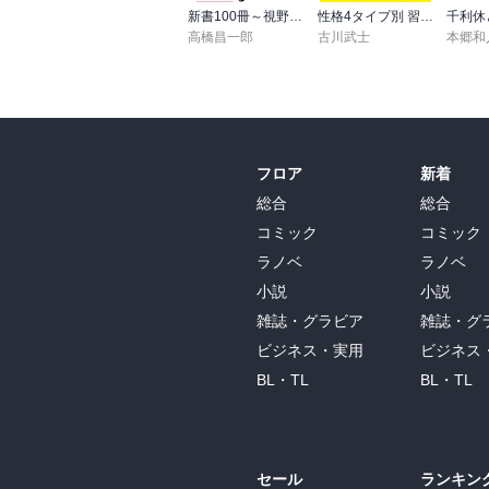
新書100冊～視野を広げる読書～
性格4タイプ別 習慣術
千利休
高橋昌一郎
古川武士
本郷和
フロア
新着
総合
総合
コミック
コミック
ラノベ
ラノベ
小説
小説
雑誌・グラビア
雑誌・グ
ビジネス・実用
ビジネス
BL・TL
BL・TL
セール
ランキン