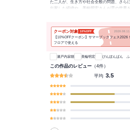
た二人が、生き方や社会全般の問題、さら
出家した経緯や、美輪明宏さんが霊の世界
今だから話せるエピソードも。人々に勇気
クーポン対象
10%OFF
2026.08.
【10%OFFクーポン】サマーブックフェス2026
フロアで使える
新刊通知
瀬戸内寂聴
美輪明宏
ぴんぽんぱん ふ
この作品のレビュー
（
4
件）
3.5
平均