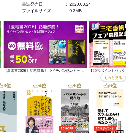
書誌発売日
:
2020.03.24
ファイルサイズ
:
0.3MB
【夏電書2026】話題沸騰！ 今イチバン熱いヒット作＆原作本フェア
もっと見る
3
位
4
位
5
位
6
位
荷
30%OFF
20%ポイント