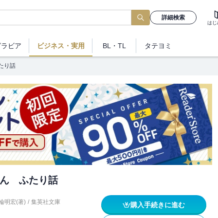
詳細検索
はじ
グラビア
ビジネス
・実用
BL・TL
タテヨミ
たり話
ん ふたり話
輪明宏(著)
/
集英社文庫
購入手続きに進む