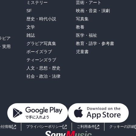
ミステリー
芸術・アート
SF
映画・音楽・演劇
歴史・時代小説
写真集
文学
教養
雑誌
医学・福祉
ラビア
グラビア写真集
教育・語学・参考書
・実用
ボーイズラブ
児童書
ティーンズラブ
人文・思想・歴史
社会・政治・法律
会社情報
プライバシーポリシー
ご利用条件
クッキーの詳細