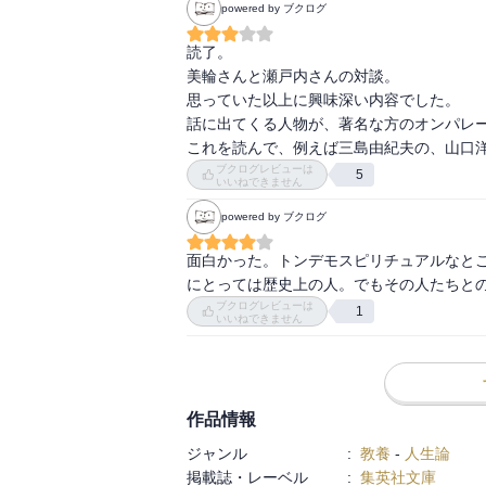
powered by ブクログ
読了。

美輪さんと瀬戸内さんの対談。

思っていた以上に興味深い内容でした。

話に出てくる人物が、著名な方のオンパレー
これを読んで、例えば三島由紀夫の、山口
ブクログレビューは
5
いいねできません
powered by ブクログ
面白かった。トンデモスピリチュアルなと
にとっては歴史上の人。でもその人たちと
ブクログレビューは
1
いいねできません
作品情報
ジャンル
:
教養
-
人生論
掲載誌・レーベル
:
集英社文庫