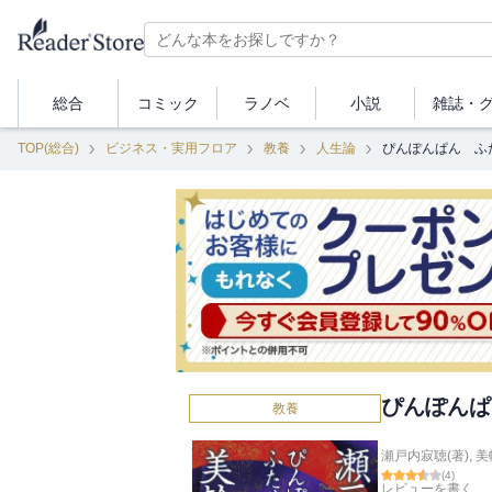
総合
コミック
ラノベ
小説
雑誌・
TOP(総合)
ビジネス・実用フロア
教養
人生論
ぴんぽんぱん ふ
ぴんぽんぱ
教養
瀬戸内寂聴(著)
,
美
(
4
)
レビューを書く