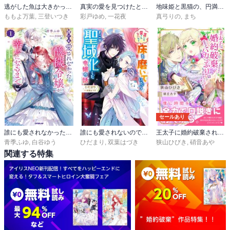
逃がした魚は大きかったが釣りあげた魚が大きすぎた件
真実の愛を見つけたと言われて婚約破棄されたので、復縁を迫られても今さらもう遅いです！
地味姫と黒猫の、円満な婚約破棄（ノベル）
ももよ万葉
,
三登いつき
彩戸ゆめ
,
一花夜
真弓りの
,
まち
セールあり
誰にも愛されなかった醜穢令嬢が幸せになるまで
誰にも愛されないので床を磨いていたらそこが聖域化した令嬢の話
王太子に婚約破棄されたので、もうバカのふりはやめようと思います
青季ふゆ
,
白谷ゆう
ひだまり
,
双葉はづき
狭山ひびき
,
硝音あや
関連する特集