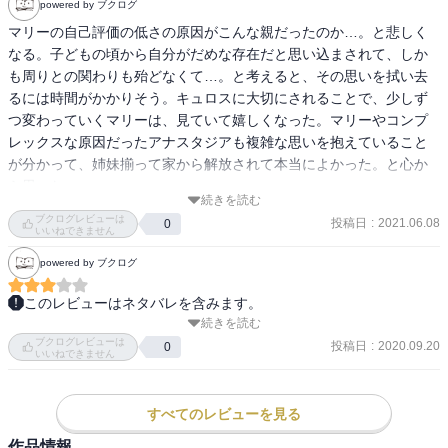
powered by ブクログ
マリーの自己評価の低さの原因がこんな親だったのか…。と悲しく
なる。子どもの頃から自分がだめな存在だと思い込まされて、しか
も周りとの関わりも殆どなくて…。と考えると、その思いを拭い去
るには時間がかかりそう。キュロスに大切にされることで、少しず
つ変わっていくマリーは、見ていて嬉しくなった。マリーやコンプ
レックスな原因だったアナスタジアも複雑な思いを抱えていること
が分かって、姉妹揃って家から解放されて本当によかった。と心か
ら思った。
続きを読む
ブクログレビューは
投稿日
:
2021.06.08
0
いいねできません
powered by ブクログ
このレビューはネタバレを含みます。
続きを読む
帯に「まさかの婚約解消！？」とあったので、これは結構すれ違い
ブクログレビューは
の切ない展開かと予想していたら、この婚約解消が日帰り以下の短
投稿日
:
2020.09.20
0
いいねできません
い短いお話で、さすがにその展開は予想していなかったと爆笑し
た。

ある意味「まさかの」展開である。

すべてのレビューを見る
しかも、その時のキュロスのお姿を想像するともう……失笑を禁じ
作品情報