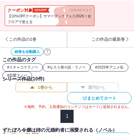
の使用人たちに見守られながら、優しいグラナド伯爵と幸せな生活
を送るマリーだったが、彼女のもとに実家から不穏な内容の手紙が
クーポン対象
10%OFF
2026.08.11まで
届く。どうもマリーがずたぼろ令嬢だったことには、実家に秘密が
【10%OFFクーポン】サマーブックフェス2026！全
あるようで・・・・・・？「小説家になろう」発、勘違いから始ま
フロアで使える
ったマリーと姉の婚約者キュロスの大人気あまあまシンデレラスト
ーリー第二弾！
この作品の1巻
この作品の最新巻
続巻を自動購入
この作品のタグ
#
イチャコララノベ
#
なろう発小説・ラノベ
#
2025年アニメ化
#
恋愛ラノベ
シリーズ作品(
10
件)
1巻から
新刊から
まとめてカート
※無料、予約、入荷通知のコンテンツはカートに追加されません。
1
ずたぼろ令嬢は姉の元婚約者に溺愛される（ノベル）