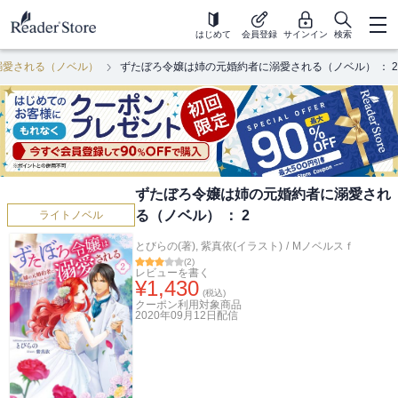
はじめて
会員登録
サインイン
検索
溺愛される（ノベル）
ずたぼろ令嬢は姉の元婚約者に溺愛される（ノベル） ： 2
ずたぼろ令嬢は姉の元婚約者に溺愛され
る（ノベル） ： 2
ライトノベル
とびらの(著)
,
紫真依(イラスト)
/
Mノベルスｆ
(
2
)
レビューを書く
¥
1,430
(税込)
クーポン利用対象商品
2020年09月12日
配信