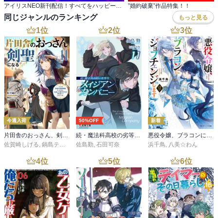
アイリスNEO新刊配信！すべてをハッピーエンドに 変える！タフ＆スマートヒロイン大奮闘フェア
”婚約破棄”作品特集！！
同じジャンルのランキング
もっと見る
1
位
2
位
3
位
今週入荷
50%OFF
新着
片田舎のおっさん、剣聖になる 11 ～ただの田舎の剣術師範だったのに、大成した弟子たちが俺を放ってくれない件～
続・魔法科高校の劣等生 メイジアン・カンパニー(11)
悪役令嬢、ブラコンにジョブチェンジします９【電子特典付き】
佐賀崎しげる
,
鍋島テツヒロ
佐島勤
,
石田可奈
浜千鳥
,
八美☆わん
4
位
5
位
6
位