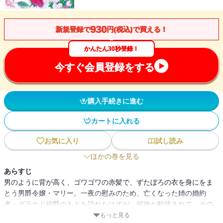
930
新規登録で
円(税込)で買える！
かんたん30秒登録！
今すぐ会員登録をする
購入手続きに進む
カートに入れる
お気に入り
試し読み
ほかの巻を見る
あらすじ
男のように背が高く、ゴワゴワの赤髪で、ずたぼろの衣を身にをま
とう男爵令嬢・マリー。一夜の慰みのため、亡くなった姉の婚約
者・グラナド伯爵のもとを訪れたはずが、何故か歓待されて、その
まま婚約者となることに・・・・・・。個性的で楽しいグラナド城
もっと見る