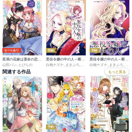
マリーの家族の件で本当に後半は話自体も非常にややこしく、マリ
ーの変に突き進んだ成長ぶりと相まって読みづらい部分もあった
が、家族の件も乗り越えて何とか主役二人が結ばれたようでほっと
一安心。

個性的な使用人たち含めて、これからも賑やかに暮らしていくのだ
ろう。

健全さは遠いかもしれないが、今度こそ自分が自分でいられる「家
セールあり
完結
完結
族」を作っていってくれ。

星屑の花嫁は運命の恋から逃げ出したい～王子様と強制結婚なんて無理！～（コミック）
悪役令嬢の中の人～断罪された転生者のため嘘つきヒロインに復讐いたします～
悪役令嬢の中の人～断罪された転生者のため嘘つきヒロインに復讐いたします～ 【連載版】
山田パン
,
とびらの
白梅ナズナ
,
まきぶろ
,
紫真依
白梅ナズナ
,
まきぶろ
,
紫真
番外編はこれまたまさかの二人の後日談。

最後まで予想の斜め上を行ってくれるなあ。

関連する作品
もっと見る
侮れない話であった。
予約