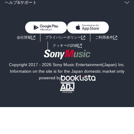
BL・TL
雑誌・グラビア
ビジネス・実用
ラノベ
小説
コミック
男性コミック
ヘルプ&サポート
BL・TL
雑誌・グラビア
ビジネス・実用
女性コミック
コミック誌
初めての方へ
ヘルプ
BL・TL
ライトノベル
男子向けラノベ
よくあるご質問
お問い合わせ
会社情報
プライバシーポリシー
ご利用条件
女子向けラノベ
小説
利用規約
クッキーの詳細
国内小説
海外小説
Copyright 2017 - 2026 Sony Music Entertainment(Japan) Inc.
ミステリー
SF
Information on the site is for the Japan domestic market only
powered by
歴史・時代小説
文学
雑誌
グラビア写真集
ボーイズラブ
ティーンズラブ
人文・思想・歴史
社会・政治・法律