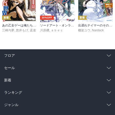
新着
30%OFF
新着
あの乙女ゲーは俺たちに厳しい世界です 6
ソードアート・オンライン29 ユナイタル・リングVIII
出遅れテイマーのその日暮らし 16
三嶋与夢
,
悠井もげ
,
孟達
川原礫
,
ａｂｅｃ
棚架ユウ
,
Nardack
フロア
総合
コミック
セール
ラノベ
小説
総合
コミック
新着
雑誌・グラビア
ビジネス・実用
ラノベ
小説
総合
コミック
ランキング
BL・TL
雑誌・グラビア
ビジネス・実用
ラノベ
小説
総合
コミック
ジャンル