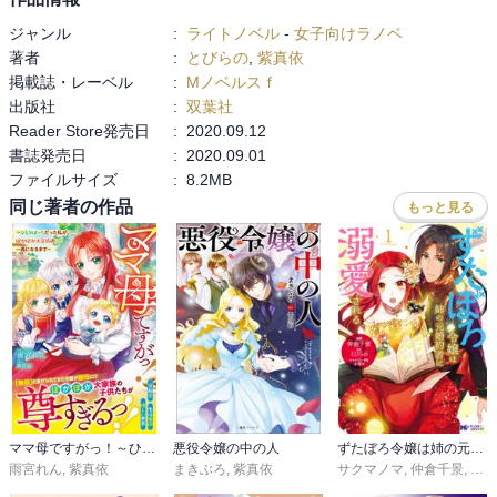
えない。

ジャンル
:
ライトノベル
-
女子向けラノベ
何でシリアスの場面でギャグに走るかな、このヒーローは。

著者
:
とびらの
,
紫真依
前作にも増してヘタレ具合が半端ないヒーロー様である。

掲載誌・レーベル
:
Mノベルスｆ
他にも「大丈夫か、しっかりしろ」と思う場面が多々あって、残念
出版社
:
双葉社
ヒーローぶりに拍車がかかるという。

Reader Store発売日
:
2020.09.12
書誌発売日
:
2020.09.01
前巻で精神面での鍛錬が必要だろうと指摘した主人公のマリーは、
ファイルサイズ
:
8.2MB
こちらも予想していた方向とは違う方へ成長して驚く。

特に姉アナスタジアに対する思いはネガティブさも相まって大変な
同じ著者の作品
もっと見る
ことに。

この姉自体もややこしい存在だったし。

姉も含めてマリーの家族については非常にややこしいことになって
いるので、最初把握しづらかったが、取り敢えず、父親がダメなん
だとさえ分かれば乗り切れる。

最終的にマリーが家族へどう対応するのかは見ものではある。

ただこれも予想しなかった方向に転がった。

まさかマリーが家族に対してあそこまで思えるようになるとは……
成長は成長だが、こういう精神面での成長は本当に予想していなか
った。

ママ母ですがっ！～ひとりぼっちだった私が、ぽかぽか大家族の一員になるまで～【電子限定SS付き】
悪役令嬢の中の人
ずたぼろ令嬢は姉の元婚約者に溺愛される(コミック)
雨宮れん
,
紫真依
まきぶろ
,
紫真依
サクマノマ
,
仲倉千景
,
とび
逞しくなったなあ。
