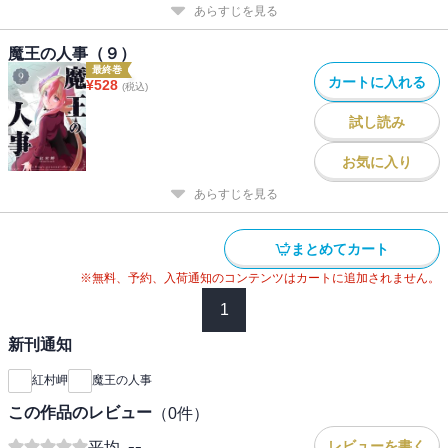
あらすじを見る
魔王の人事（９）
最終巻
カートに入れる
¥
528
(税込)
試し読み
お気に入り
あらすじを見る
まとめてカート
※無料、予約、入荷通知のコンテンツはカートに追加されません。
1
新刊通知
紅村岬
魔王の人事
この作品のレビュー
（
0
件）
--
レビューを書く
平均