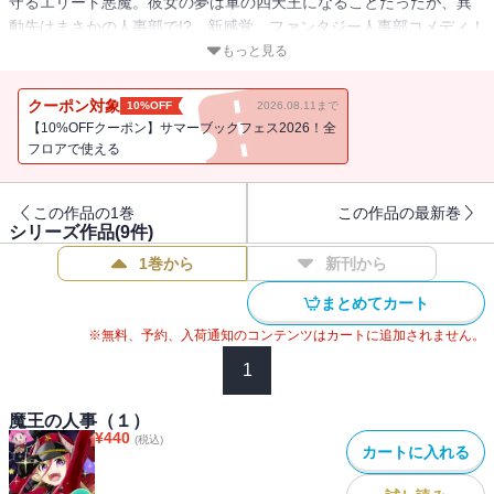
守るエリート悪魔。彼女の夢は軍の四天王になることだったが、異
動先はまさかの人事部で!? 新感覚、ファンタジー人事部コメディ！
（著者名：紅村岬/初出：GANMA!32～43話掲載分）
もっと見る
クーポン対象
10%OFF
2026.08.11まで
【10%OFFクーポン】サマーブックフェス2026！全
フロアで使える
この作品の1巻
この作品の最新巻
シリーズ作品(
9
件)
1巻から
新刊から
まとめてカート
※無料、予約、入荷通知のコンテンツはカートに追加されません。
1
魔王の人事（１）
¥
440
(税込)
カートに入れる