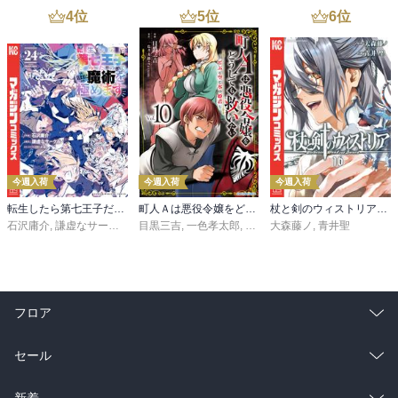
4
位
5
位
6
位
今週入荷
今週入荷
今週入荷
転生したら第七王子だったので、気ままに魔術を極めます（２４）
町人Ａは悪役令嬢をどうしても救いたい ～どぶと空と氷の姫君～１０【電子書店共通特典イラスト付】
杖と剣のウィストリア（１６）
石沢庸介
,
謙虚なサークル
,
メル。
目黒三吉
,
一色孝太郎
,
Parum
大森藤ノ
,
青井聖
フロア
総合
コミック
セール
ラノベ
小説
総合
コミック
新着