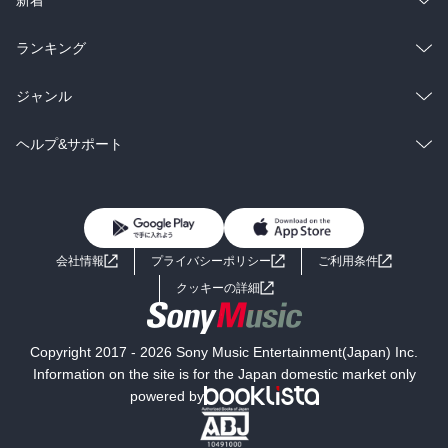
雑誌・グラビア
ビジネス・実用
ラノベ
小説
総合
コミック
ランキング
BL・TL
雑誌・グラビア
ビジネス・実用
ラノベ
小説
総合
コミック
ジャンル
BL・TL
雑誌・グラビア
ビジネス・実用
ラノベ
小説
コミック
男性コミック
ヘルプ&サポート
BL・TL
雑誌・グラビア
ビジネス・実用
女性コミック
コミック誌
初めての方へ
ヘルプ
BL・TL
ライトノベル
男子向けラノベ
よくあるご質問
お問い合わせ
会社情報
プライバシーポリシー
ご利用条件
女子向けラノベ
小説
利用規約
クッキーの詳細
国内小説
海外小説
Copyright 2017 - 2026 Sony Music Entertainment(Japan) Inc.
ミステリー
SF
Information on the site is for the Japan domestic market only
powered by
歴史・時代小説
文学