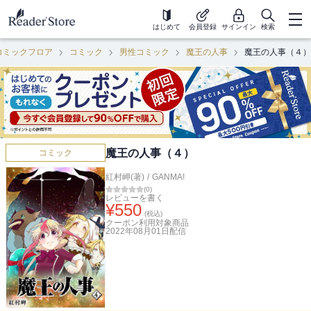
はじめて
会員登録
サインイン
検索
コミックフロア
コミック
男性コミック
魔王の人事
魔王の人事（４）
魔王の人事（４）
コミック
紅村岬(著)
/
GANMA!
(
0
)
レビューを書く
¥
550
(税込)
クーポン利用対象商品
2022年08月01日
配信