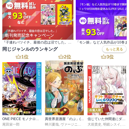
『子連れバツイチ、最後の恋は沼でした。』 新刊発売記念キャンペーン
同じジャンルのランキング
もっと見る
1
位
2
位
3
位
今週入荷
今週入荷
今週入荷
ONE PIECE モノクロ版 115
異世界居酒屋「のぶ」(22)
信じていた仲間達にダンジョン奥地で殺されかけたがギフト『無限ガチャ』でレベル９９９９の仲間達を手に入れて元パーティーメンバーと世界に復讐＆『ざまぁ！』します！（２３）
尾田栄一郎
蝉川夏哉
,
ヴァージニア二等兵
大前貴史
,
転
,
明鏡シスイ
,
ｔｅ