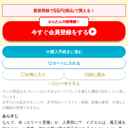
55
新規登録で
円(税込)で買える！
かんたん30秒登録！
今すぐ会員登録をする
購入手続きに進む
カートに入れる
お気に入り
試し読み
ほかの巻を見る
※この商品はタブレットなど大きなディスプレイを備えた機器で読むことに適し
ています。
文字だけを拡大することや、文字列のハイライト、検索、辞書の参照、引用など
の機能が使用できません。
あらすじ
なんで、余（エリート悪魔）が、人事部に!? イグエルは、魔王城を