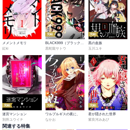
完結
完結
メメントメモリ
BLACK999（ブラックナイン）
黒の血族
紅ki
黒蛇龍サトウ
玉川ユキ
完結
完結
完結
迷宮マンション
ワルプルギスの夜に、
君が隠された世界
別所ユウイチ
なかお
紫良河みあび
関連する特集