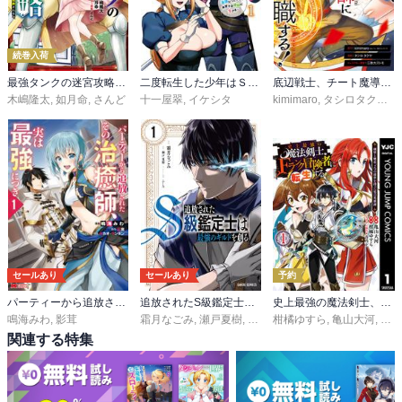
続巻入荷
最強タンクの迷宮攻略 ～体力9999のレアスキル持ちタンク、勇者パーティーを追放される～
二度転生した少年はＳランク冒険者として平穏に過ごす ～前世が賢者で英雄だったボクは来世では地味に生きる～
底辺戦士、チート魔導師に転職する！
木嶋隆太
,
如月命
,
さんど
十一屋翠
,
イケシタ
kimimaro
,
タシロタクヤ
,
セールあり
セールあり
予約
パーティーから追放されたその治癒師、実は最強につき(コミック)
追放されたS級鑑定士は最強のギルドを創る
史上最強の魔法剣士、Fランク冒険者に転生する ～剣聖と魔帝、2つの前世を持った男の英雄譚～
鳴海みわ
,
影茸
霜月なごみ
,
瀬戸夏樹
,
ふーろ
柑橘ゆすら
,
亀山大河
,
青乃
関連する特集