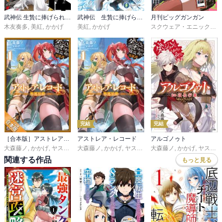
武神伝 生贄に捧げられた俺は、神に拾われ武を極める
武神伝 生贄に捧げられた俺は、神に拾われ武を極める
月刊ビッグガンガン
木友奏多
,
美紅
,
かかげ
美紅
,
かかげ
スクウェア・エニックス
,
完結
完結
［合本版］アストレア・レコード ダンジョンに出会いを求めるのは間違っているだろうか 英雄譚 全３巻
アストレア・レコード
アルゴノゥト
大森藤ノ
,
かかげ
,
ヤスダスズヒト
大森藤ノ
,
かかげ
,
ヤスダスズヒト
大森藤ノ
,
かかげ
,
ヤスダスズヒト
関連する作品
もっと見る