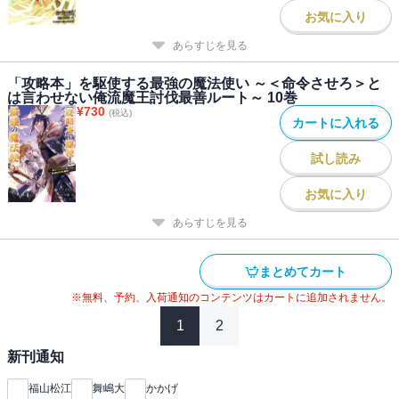
お気に入り
あらすじを見る
「攻略本」を駆使する最強の魔法使い ～＜命令させろ＞と
は言わせない俺流魔王討伐最善ルート～ 10巻
¥
730
(税込)
カートに入れる
試し読み
お気に入り
あらすじを見る
まとめてカート
※無料、予約、入荷通知のコンテンツはカートに追加されません。
1
2
新刊通知
福山松江
舞嶋大
かかげ