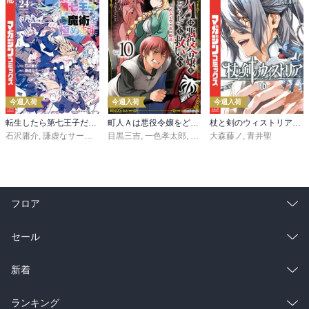
今週入荷
今週入荷
今週入荷
転生したら第七王子だったので、気ままに魔術を極めます（２４）
町人Ａは悪役令嬢をどうしても救いたい ～どぶと空と氷の姫君～１０【電子書店共通特典イラスト付】
杖と剣のウィストリア（１６）
石沢庸介
,
謙虚なサークル
,
メル。
目黒三吉
,
一色孝太郎
,
Parum
大森藤ノ
,
青井聖
フロア
総合
コミック
セール
ラノベ
小説
総合
コミック
新着
雑誌・グラビア
ビジネス・実用
ラノベ
小説
総合
コミック
ランキング