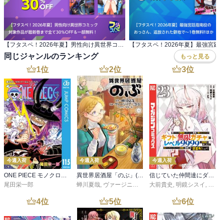
【フタスペ！2026年夏】男性向け異世界コミック 対象作品が最新巻まで全て30％OFF＆一部無料！
同じジャンルのランキング
もっと見る
1
位
2
位
3
位
今週入荷
今週入荷
今週入荷
ONE PIECE モノクロ版 115
異世界居酒屋「のぶ」(22)
信じていた仲間達にダンジョン奥地で殺されかけたがギフト『無限ガチャ』でレベル９９９９の仲間達を手に入れて元パーティーメンバーと世界に復讐＆『ざまぁ！』します！（２３）
尾田栄一郎
蝉川夏哉
,
ヴァージニア二等兵
大前貴史
,
転
,
明鏡シスイ
,
ｔｅ
4
位
5
位
6
位