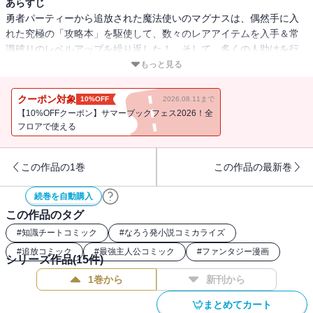
あらすじ
勇者パーティーから追放された魔法使いのマグナスは、偶然手に入
れた究極の「攻略本」を駆使して、数々のレアアイテムを入手＆常
識破りのレベルアップを繰り返した！ そして、多くの人助けを行
うマグナスの名声は、勇者すらも超えて日に日に高まっていき
もっと見る
――。たった一人でダンジョン制覇！ 遂には魔王軍幹部もソロで
相手取ることに!? 攻略本知識で無双する痛快ファンタジー、第２
クーポン対象
10%OFF
2026.08.11まで
巻!!
【10%OFFクーポン】サマーブックフェス2026！全
フロアで使える
この作品の1巻
この作品の最新巻
続巻を自動購入
この作品のタグ
#
知識チートコミック
#
なろう発小説コミカライズ
#
追放コミック
#
最強主人公コミック
#
ファンタジー漫画
シリーズ作品(
15
件)
1巻から
新刊から
まとめてカート