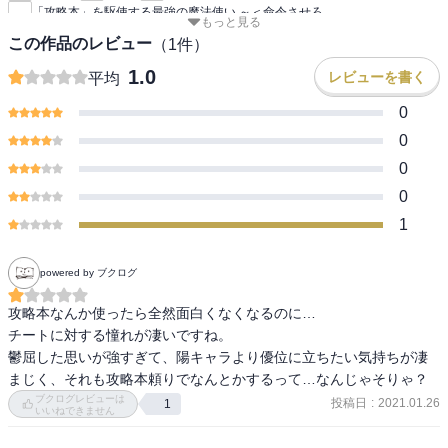
「攻略本」を駆使する最強の魔法使い ～＜命令させろ
もっと見る
この作品のレビュー
（
1
件）
1.0
レビューを書く
平均
0
0
0
0
1
powered by ブクログ
攻略本なんか使ったら全然面白くなくなるのに…

チートに対する憧れが凄いですね。

鬱屈した思いが強すぎて、陽キャラより優位に立ちたい気持ちが凄
まじく、それも攻略本頼りでなんとかするって…なんじゃそりゃ？
ブクログレビューは
投稿日
:
2021.01.26
1
いいねできません