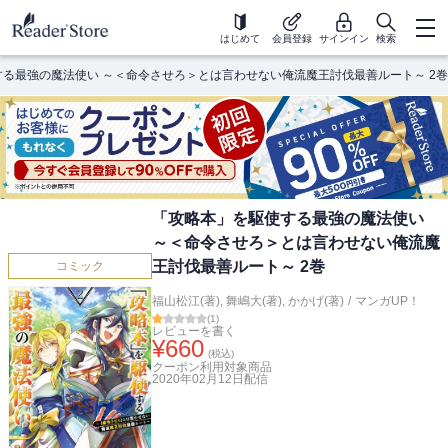
はじめて
会員登録
サインイン
検索
る最強の魔法使い ～＜命令させろ＞とは言わせない俺流魔王討伐最善ルート～ 2巻
「攻略本」を駆使する最強の魔法使い
～＜命令させろ＞とは言わせない俺流魔
王討伐最善ルート～ 2巻
コミック
福山松江(著)
,
舞嶋大(著)
,
かかげ(著)
/
マンガUP！
(
1
)
レビューを書く
¥
660
(税込)
クーポン利用対象商品
2020年02月12日
配信