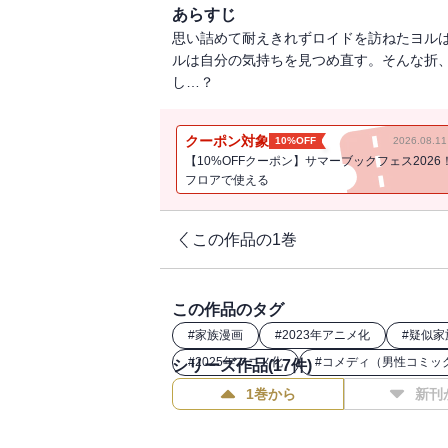
あらすじ
思い詰めて耐えきれずロイドを訪ねたヨルは
ルは自分の気持ちを見つめ直す。そんな折
し…？
クーポン対象
10%OFF
2026.08.
【10%OFFクーポン】サマーブックフェス2026
フロアで使える
この作品の1巻
この作品のタグ
#
家族漫画
#
2023年アニメ化
#
疑似家
#
2025年アニメ化
#
コメディ（男性コミッ
シリーズ作品(
17
件)
1巻から
新刊