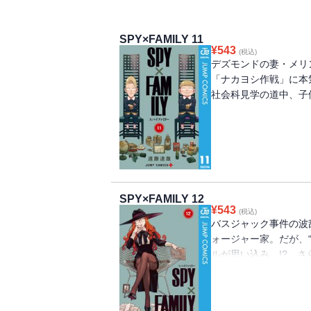
SPY×FAMILY 11
¥
543
(税込)
デズモンドの妻・メリ
「ナカヨシ作戦」に本
社会科見学の道中、子
SPY×FAMILY 12
¥
543
(税込)
バスジャック事件の波
ォージャー家。だが、
ルが思い込み…!? さ
の機密情報を持ち出して