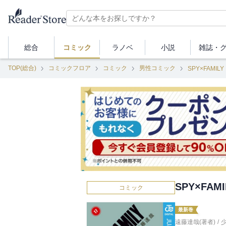
総合
コミック
ラノベ
小説
雑誌・
TOP(総合)
コミックフロア
コミック
男性コミック
SPY×FAMILY
SPY×FAMI
コミック
最新巻
遠藤達哉(著者)
/