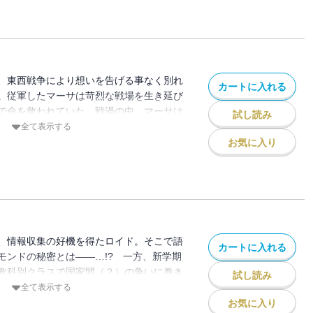
、東西戦争により想いを告げる事なく別れ
カートに入れる
。従軍したマーサは苛烈な戦場を生き延び
で命を救われていた。戦渦の中、マーサは
試し読み
ア）に帰ろうとし――!?
全て表示する
お気に入り
、情報収集の好機を得たロイド。そこで語
カートに入れる
モンドの秘密とは――…!? 一方、新学期
教科別クラスで国家間（？）の争いに巻き
試し読み
全て表示する
お気に入り