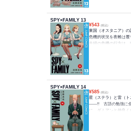
SPY×FAMILY 13
¥
543
(税込)
東国（オスタニア）の
危機的状況を夜帷は覆
夫婦の危機の行方は…
ーニャは、ダミアンか
SPY×FAMILY 14
¥
585
(税込)
星（ステラ）と雷（ト
――!! 古語の勉強に
に、ダミアンと仲良く
ャはダミアンを終業パ