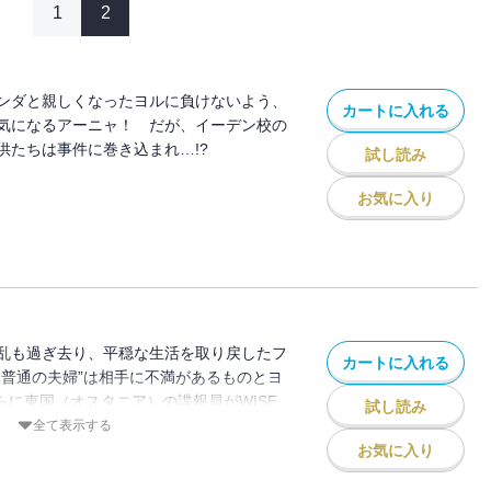
1
2
ンダと親しくなったヨルに負けないよう、
カートに入れる
気になるアーニャ！ だが、イーデン校の
供たちは事件に巻き込まれ…!?
試し読み
お気に入り
乱も過ぎ去り、平穏な生活を取り戻したフ
カートに入れる
“普通の夫婦”は相手に不満があるものとヨ
らに東国（オスタニア）の諜報員がWISE
試し読み
――…!!
全て表示する
お気に入り