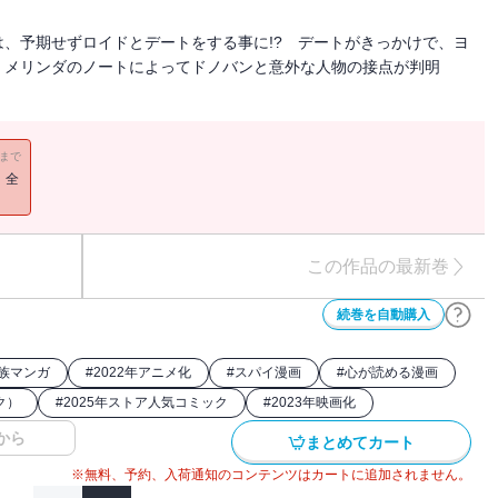
、予期せずロイドとデートをする事に!? デートがきっかけで、ヨ
、メリンダのノートによってドノバンと意外な人物の接点が判明
11まで
！全
この作品の最新巻
続巻を自動購入
族マンガ
#
2022年アニメ化
#
スパイ漫画
#
心が読める漫画
ク）
#
2025年ストア人気コミック
#
2023年映画化
から
まとめてカート
※無料、予約、入荷通知のコンテンツはカートに追加されません。