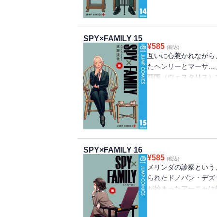
SPY×FAMILY 15
¥
585
(税込)
互いに心惹かれながら
たヘンリーとマーサ…
西国（ウェスタリス）
必死に東国（オスタニ
SPY×FAMILY 16
¥
585
(税込)
メリンダの診察という
られたドノバン・デズ
が始まったアーニャは
込まれ!?