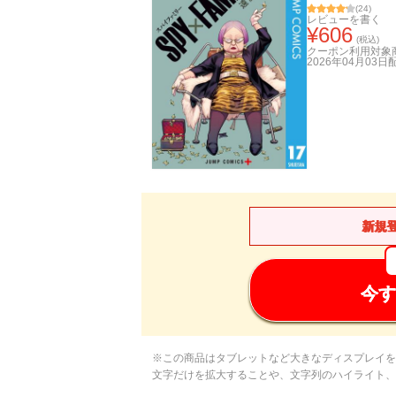
(
24
)
レビューを書く
¥
606
(税込)
クーポン利用対象
2026年04月03日
新規
今す
※この商品はタブレットなど大きなディスプレイを
文字だけを拡大することや、文字列のハイライト、