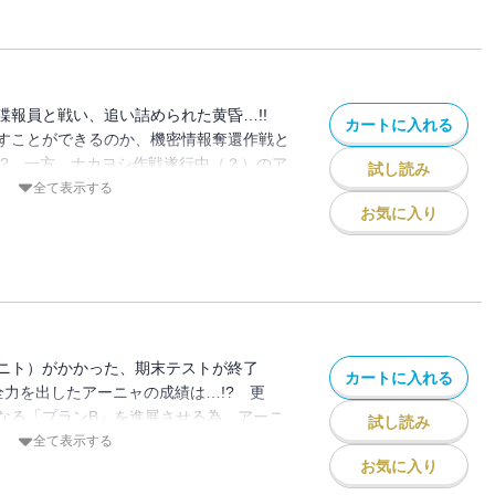
諜報員と戦い、追い詰められた黄昏…!!
カートに入れる
すことができるのか、機密情報奪還作戦と
!? 一方、ナカヨシ作戦遂行中（？）のア
試し読み
らお礼のお菓子を受け取ろうと!??
全て表示する
お気に入り
ニト）がかかった、期末テストが終了
カートに入れる
全力を出したアーニャの成績は…!? 更
なる「プランB」を進展させる為、アーニ
試し読み
ーティーのダンスパートナーに誘うが!?
全て表示する
お気に入り