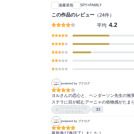
遠藤達哉
SPY×FAMILY
この作品のレビュー
（
24
件）
4.2
平均
powered by ブクログ
ヨルさんの恋心と、ヘンダーソン先生の無実
ステラに目が眩むアーニャの俗物感がたま
ブクログレビューは
33
いいねできません
powered by ブクログ
最新巻17巻読了しました！
