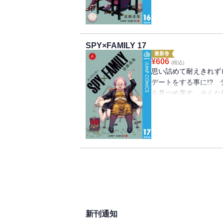
SPY×FAMILY 17
最新巻
¥
606
(税込)
思い詰めて耐えきれず
デートをする事に!?
を見つめ直す。そんな
意外な人物の接点が判
新刊通知