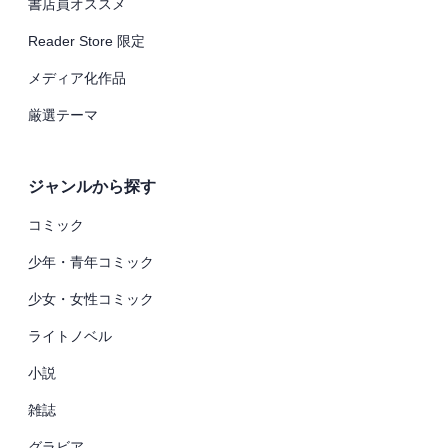
書店員オススメ
Reader Store 限定
メディア化作品
厳選テーマ
ジャンルから探す
コミック
少年・青年コミック
少女・女性コミック
ライトノベル
小説
雑誌
グラビア