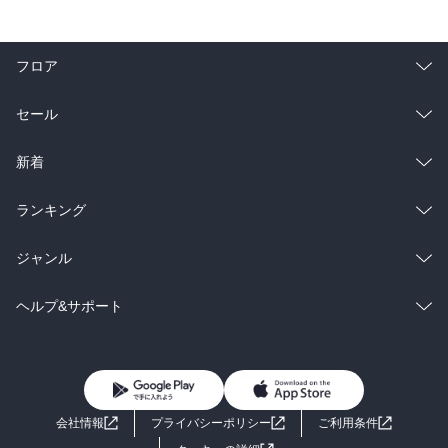
フロア
総合
コミック
セール
ラノベ
小説
総合
コミック
新着
雑誌・グラビア
ビジネス・実用
ラノベ
小説
総合
コミック
ランキング
BL・TL
雑誌・グラビア
ビジネス・実用
ラノベ
小説
総合
コミック
ジャンル
BL・TL
雑誌・グラビア
ビジネス・実用
ラノベ
小説
コミック
男性コミック
ヘルプ&サポート
BL・TL
雑誌・グラビア
ビジネス・実用
女性コミック
コミック誌
初めての方へ
ヘルプ
BL・TL
ライトノベル
男子向けラノベ
よくあるご質問
お問い合わせ
会社情報
プライバシーポリシー
ご利用条件
女子向けラノベ
小説
利用規約