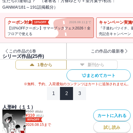
生たちの運命は？ （著者名：方條ゆとり＋望月菓子/初出：
GANMA!181～191話掲載分）
クーポン対象
キャンペーン実施
10%OFF
2026.08.11まで
【10%OFFクーポン】サマーブックフェス2026！全
『子連れバツイチ、
フロアで使える
売記念キャンペーン
この作品の1巻
この作品の最新巻
シリーズ作品(
25
件)
1巻から
新刊から
まとめてカート
※無料、予約、入荷通知のコンテンツはカートに追加されません。
1
2
3
人形峠（１１）
¥
550
(税込)
¥
110
カートに入れる
(税込)
80%OFF
2026.08.15
まで
試し読み