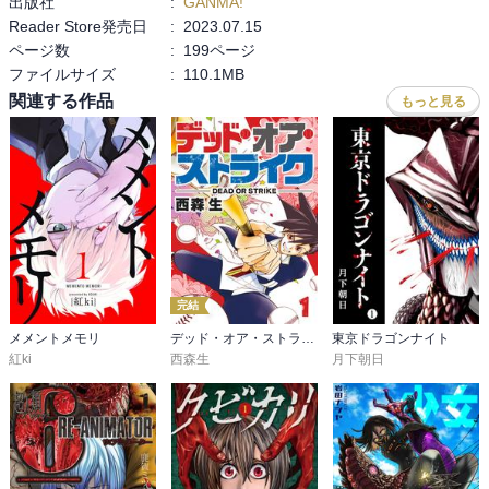
出版社
:
GANMA!
Reader Store発売日
:
2023.07.15
ページ数
:
199ページ
ファイルサイズ
:
110.1MB
関連する作品
もっと見る
完結
メメントメモリ
デッド・オア・ストライク
東京ドラゴンナイト
紅ki
西森生
月下朝日