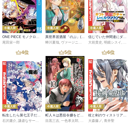
今週入荷
今週入荷
今週入荷
ONE PIECE モノクロ版 115
異世界居酒屋「のぶ」(22)
信じていた仲間達にダンジョン奥地で殺されかけたがギフト『無限ガチャ』でレベル９９９９の仲間達を手に入れて元パーティーメンバーと世界に復讐＆『ざまぁ！』します！（２３）
尾田栄一郎
蝉川夏哉
,
ヴァージニア二等兵
大前貴史
,
転
,
明鏡シスイ
,
ｔｅ
4
位
5
位
6
位
今週入荷
今週入荷
今週入荷
転生したら第七王子だったので、気ままに魔術を極めます（２４）
町人Ａは悪役令嬢をどうしても救いたい ～どぶと空と氷の姫君～１０【電子書店共通特典イラスト付】
杖と剣のウィストリア（１６）
石沢庸介
,
謙虚なサークル
,
メル。
目黒三吉
,
一色孝太郎
,
Parum
大森藤ノ
,
青井聖