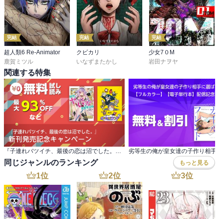
完結
完結
完結
超人類6 Re-Animator
クビカリ
少女7０M
鹿賀ミツル
いなずまたかし
岩田ナヲヤ
関連する特集
『子連れバツイチ、最後の恋は沼でした。』 新刊発売記念キャンペーン
同じジャンルのランキング
もっと見る
1
位
2
位
3
位