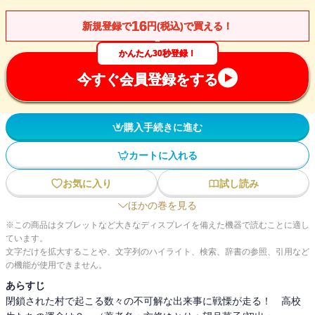
16
新規登録で
円(税込)で買える！
かんたん30秒登録！
今すぐ会員登録をする
購入手続きに進む
カートに入れる
お気に入り
試し読み
ほかの巻を見る
※この商品はタブレットなど大きなディスプレイを備えた機器で読むことに適し
ています。
文字だけを拡大することや、文字列のハイライト、検索、辞書の参照、引用など
の機能が使用できません。
あらすじ
閉鎖された村で起こる数々の不可解な出来事に戦慄が走る！ 高校