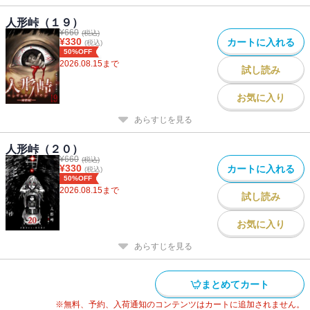
人形峠（１９）
¥
660
(税込)
¥
330
カートに入れる
(税込)
50%OFF
2026.08.15
まで
試し読み
お気に入り
あらすじを見る
人形峠（２０）
¥
660
(税込)
¥
330
カートに入れる
(税込)
50%OFF
2026.08.15
まで
試し読み
お気に入り
あらすじを見る
まとめてカート
※無料、予約、入荷通知のコンテンツはカートに追加されません。