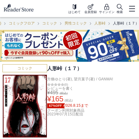
はじめて
会員登録
サインイン
検索
)
コミックフロア
コミック
男性コミック
人形峠
人形峠（１７）
人形峠（１７）
コミック
方條ゆとり(著)
,
望月菓子(著)
/
GANMA!
(
0
)
レビューを書く
¥
495
(税込)
¥
165
(税込)
2026.8.15
まで
67%OFF
クーポン利用対象商品
2023年07月15日
配信