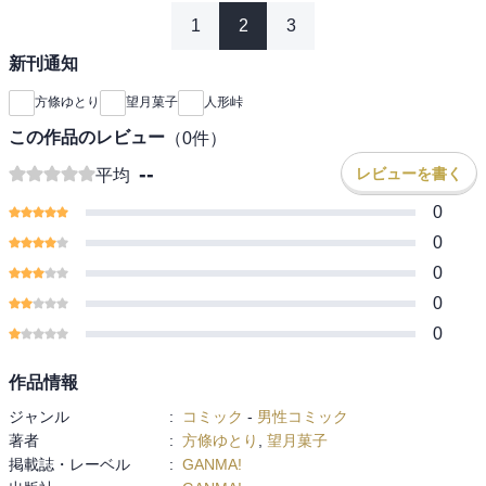
1
2
3
新刊通知
方條ゆとり
望月菓子
人形峠
この作品のレビュー
（
0
件）
--
レビューを書く
平均
0
0
0
0
0
作品情報
ジャンル
:
コミック
-
男性コミック
著者
:
方條ゆとり
,
望月菓子
掲載誌・レーベル
:
GANMA!