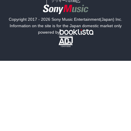
クッキーの詳細
国内小説
海外小説
Copyright 2017 - 2026 Sony Music Entertainment(Japan) Inc.
ミステリー
SF
Information on the site is for the Japan domestic market only
powered by
歴史・時代小説
文学
雑誌
グラビア写真集
ボーイズラブ
ティーンズラブ
人文・思想・歴史
社会・政治・法律
ビジネス・経済
サイエンス・テクノロジー
コンピュータ・情報
くらし・家庭
料理・酒
ファッション・美容・ダイエット