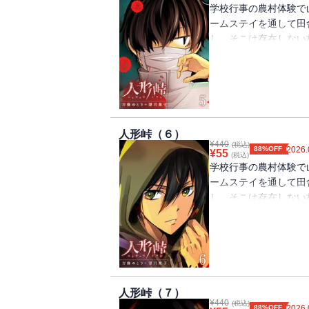
学校行事の農村体験で
ームステイを通して田
し、そこは存在しない
数々の不可解な出来事
（著者名：方條ゆとり＋望
載分）
人形峠（６）
¥
440
(税込)
88%OFF
2026.
¥
55
(税込)
学校行事の農村体験で
ームステイを通して田
し、そこは存在しない
数々の不可解な出来事
（著者名：方條ゆとり＋望
載分）
人形峠（７）
¥
440
(税込)
88%OFF
2026.