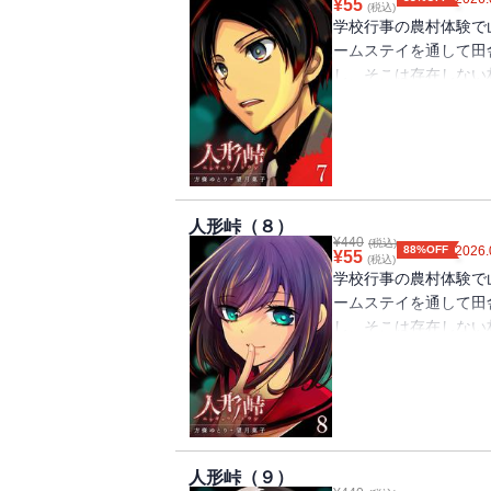
¥
55
(税込)
学校行事の農村体験で
ームステイを通して田
し、そこは存在しない
数々の不可解な出来事
（著者名：方條ゆとり＋望
載分）
人形峠（８）
¥
440
(税込)
88%OFF
2026.
¥
55
(税込)
学校行事の農村体験で
ームステイを通して田
し、そこは存在しない
数々の不可解な出来事
（著者名：方條ゆとり＋望
載分）
人形峠（９）