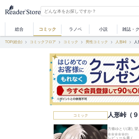
総合
コミック
ラノベ
小説
雑誌・
TOP(総合)
コミックフロア
コミック
男性コミック
人形峠
人
人形峠（９
コミック
方條ゆとり(著)
,
望
(
0
)
レビューを書く