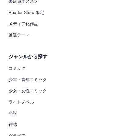
書店員オススメ
Reader Store 限定
メディア化作品
厳選テーマ
ジャンルから探す
コミック
少年・青年コミック
少女・女性コミック
ライトノベル
小説
雑誌
グラビア