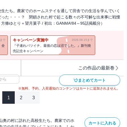
校生たち。農家でのホームステイを通して田舎での生活を学んでいく
だった・・・？ 閉鎖された村で起こる数々の不可解な出来事に戦慄
ゆとり＋望月菓子 / 初出：GANMA!84～95話掲載分）
キャンペーン実施中
11まで
2026.08.15まで
！全
『子連れバツイチ、最後の恋は沼でした。』新刊発
売記念キャンペーン
この作品の最新巻
から
まとめてカート
※無料、予約、入荷通知のコンテンツはカートに追加されません。
1
2
3
山奥の村に訪れた高校生たち。農家でのホ
カートに入れる
舎での生活を学んでいくことになる。しか