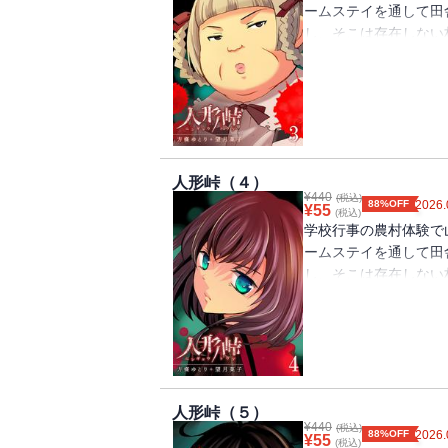
ームステイを通して田
し、そこは存在しない
数々の不可解な出来事
（著者名：方條ゆとり＋望
載分）
人形峠（４）
¥
440
(税込)
88%OFF
2026.
¥
55
(税込)
学校行事の農村体験で
ームステイを通して田
し、そこは存在しない
数々の不可解な出来事
（著者名：方條ゆとり＋望
載分）
人形峠（５）
¥
440
(税込)
88%OFF
2026.
¥
55
(税込)