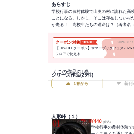
あらすじ
学校行事の農村体験で山奥の村に訪れた高
ことになる。しかし、そこは存在しない村
が走る！ 高校生たちの運命は？（著者名：方條
クーポン対象
10%OFF
2026.08.
【10%OFFクーポン】サマーブックフェス2026
フロアで使える
この作品の1巻
シリーズ作品(
25
件)
1巻から
新刊
人形峠（１）
¥
440
(税込)
学校行事の農村体験で
ームステイを通して田