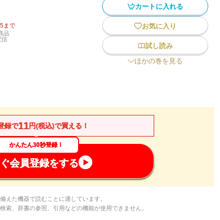
カートに入れる
15
まで
お気に入り
商品
配信
試し読み
ほかの巻を見る
11
登録で
円(税込)で買える！
かんたん30秒登録！
ぐ会員登録をする
備えた機器で読むことに適しています。
検索、辞書の参照、引用などの機能が使用できません。