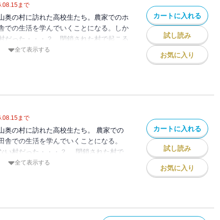
.08.15
まで
カートに入れる
山奥の村に訪れた高校生たち。農家でのホ
舎での生活を学んでいくことになる。しか
試し読み
村だった・・・？ 閉鎖された村で起こる
に戦慄が走る！ 高校生たちの運命は？
全て表示する
お気に入り
月菓子 / 初出：GANMA!84～95話掲
.08.15
まで
カートに入れる
山奥の村に訪れた高校生たち。 農家での
田舎での生活を学んでいくことになる。
試し読み
ない村だった・・・？ 閉鎖された村で
出来事に戦慄が走る！ 高校生たちの運命
全て表示する
お気に入り
＋望月菓子 / 初出：GANMA!96～108