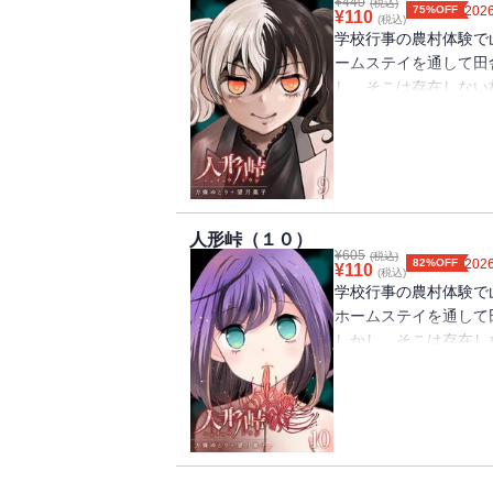
¥
440
(税込)
75%OFF
2026
¥
110
(税込)
学校行事の農村体験で
ームステイを通して田
し、そこは存在しない
数々の不可解な出来事
（著者名：方條ゆとり＋望
載分）
人形峠（１０）
¥
605
(税込)
82%OFF
2026
¥
110
(税込)
学校行事の農村体験で
ホームステイを通して
しかし、そこは存在し
起こる数々の不可解な
は？（著者名：方條ゆとり
話掲載分）