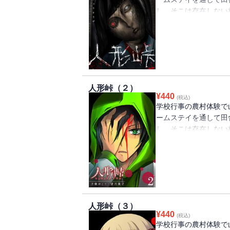
し、そこは存在しない
数々の不可解な出来事
（著者名：方條ゆとり＋望
分）
人形峠（２）
¥
440
(税込)
学校行事の農村体験で
ームステイを通して田
し、そこは存在しない
数々の不可解な出来事
（著者名：方條ゆとり＋望
分）
人形峠（３）
¥
440
(税込)
学校行事の農村体験で