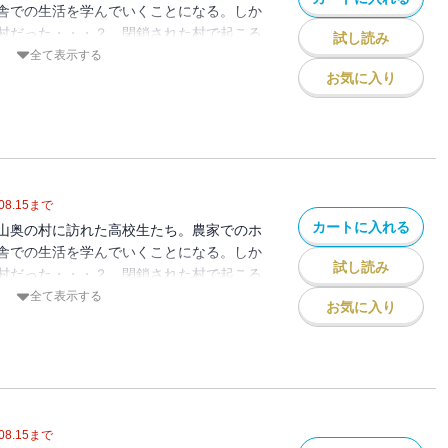
舎での生活を学んでいくことになる。しか
村だった・・・？ 閉鎖された村で起こる
試し読み
に戦慄が走る！ 高校生たちの運命は？
全て表示する
月菓子 / 初出：GANMA!19～26話掲
お気に入り
08.15
まで
カートに入れる
山奥の村に訪れた高校生たち。農家でのホ
舎での生活を学んでいくことになる。しか
試し読み
村だった・・・？ 閉鎖された村で起こる
に戦慄が走る！ 高校生たちの運命は？
全て表示する
お気に入り
月菓子 / 初出：GANMA!27～35話掲
08.15
まで