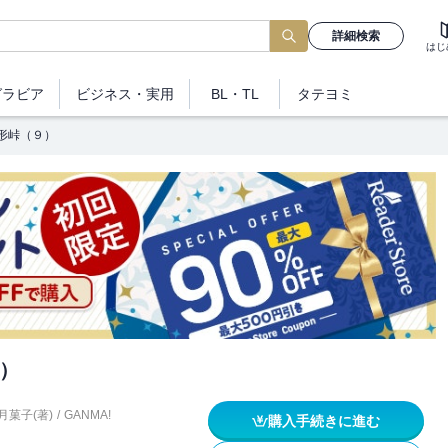
詳細検索
はじ
グラビア
ビジネス
・実用
BL・TL
タテヨミ
形峠（９）
）
月菓子(著)
/
GANMA!
購入手続きに進む