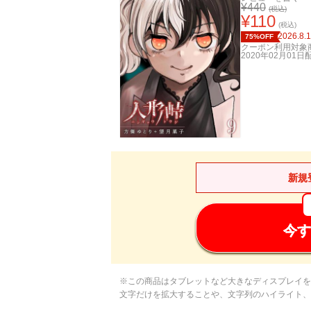
¥
440
(税込)
¥
110
(税込)
2026.8.
75%OFF
クーポン利用対象
2020年02月01日
新規
今す
※この商品はタブレットなど大きなディスプレイを
文字だけを拡大することや、文字列のハイライト、