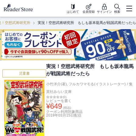
はじめて
会員登録
サインイン
検索
況！空想武将研究所
実況！空想武将研究所 もしも坂本龍馬が戦国武将だったら
実況！空想武将研究所 もしも坂本龍馬
が戦国武将だったら
児童書
小竹洋介(著)
,
フルカワマモる(イラストレーター)
/
集
英社みらい文庫
(
0
)
レビューを書く
¥
649
(税込)
クーポン利用対象商品
2019年03月15日
配信