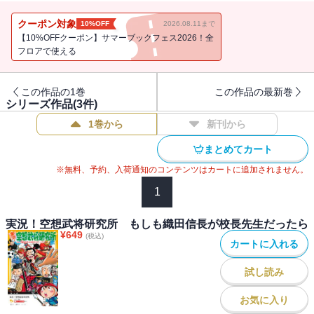
ら・・・!? 徳川家康が水泳の先生だったら・・・!? いちばんおも
しろい武将漫才コンビは・・・!? 武田信玄が空手の先生だった
クーポン対象
10%OFF
2026.08.11まで
ら・・・!? いちばんオススメの武将の名言は・・・!? 伊達政宗が
【10%OFFクーポン】サマーブックフェス2026！全
習字の先生だったら・・・!?
フロアで使える
この作品の1巻
この作品の最新巻
シリーズ作品(
3
件)
1巻から
新刊から
まとめてカート
※無料、予約、入荷通知のコンテンツはカートに追加されません。
1
実況！空想武将研究所 もしも織田信長が校長先生だったら
¥
649
(税込)
カートに入れる
試し読み
お気に入り