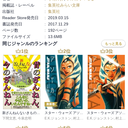
掲載誌・レーベル
:
集英社みらい文庫
出版社
:
集英社
Reader Store発売日
:
2019.03.15
書誌発売日
:
2017.11.29
ページ数
:
192ページ
ファイルサイズ
:
13.6MB
同じジャンルのランキング
もっと見る
1
位
2
位
3
位
最新巻
新ざんねんないきもの事典 昔のざんねん、今のざんねん
スター・ウォーズ アソーカ 下
スター・ウォーズ アソーカ 上
下間文恵
,
今泉忠明
E.K.ジョンストン
,
村上清幸
E.K.ジョンストン
,
村上清幸