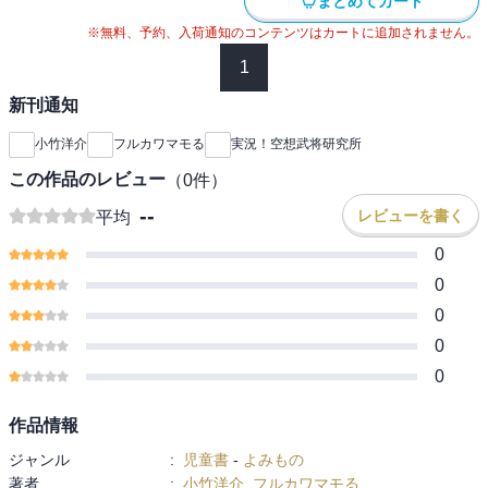
まとめてカート
※無料、予約、入荷通知のコンテンツはカートに追加されません。
1
新刊通知
小竹洋介
フルカワマモる
実況！空想武将研究所
この作品のレビュー
（
0
件）
--
レビューを書く
平均
0
0
0
0
0
作品情報
ジャンル
:
児童書
-
よみもの
著者
:
小竹洋介
,
フルカワマモる