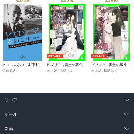
4
位
5
位
6
位
50%OFF
50%OFF
ヒロシマをのこす 平和記念資料館をつくった人・長岡省吾
ビブリア古書堂の事件手帖（３） ～栞子さんと消えない絆～
ビブリア古書堂の事件手帖（２） ～栞子さんと謎めく日常～
佐藤真澄
三上延
,
越島はぐ
三上延
,
越島はぐ
フロア
総合
コミック
セール
ラノベ
小説
総合
コミック
新着