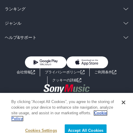
雑誌・グラビア
ビジネス・実用
ラノベ
小説
総合
コミック
ランキング
BL・TL
雑誌・グラビア
ビジネス・実用
ラノベ
小説
総合
コミック
ジャンル
BL・TL
雑誌・グラビア
ビジネス・実用
ラノベ
小説
コミック
男性コミック
ヘルプ&サポート
BL・TL
雑誌・グラビア
ビジネス・実用
女性コミック
コミック誌
初めての方へ
ヘルプ
BL・TL
ライトノベル
男子向けラノベ
よくあるご質問
お問い合わせ
会社情報
プライバシーポリシー
ご利用条件
女子向けラノベ
小説
利用規約
クッキーの詳細
国内小説
海外小説
Copyright 2017 - 2026 Sony Music Entertainment(Japan) Inc.
By clicking “Accept All Cookies”, you agree to the storing of
ミステリー
SF
Information on the site is for the Japan domestic market only
cookies on your device to enhance site navigation, analyze
powered by
site usage, and assist in our marketing efforts.
Cookie
Policy
歴史・時代小説
文学
Cookies Settings
Accept All Cookies
雑誌
グラビア写真集