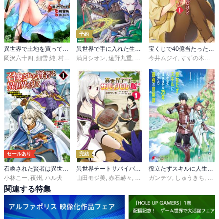
予約
異世界で土地を買って農場を作ろう
異世界で手に入れた生産スキルは最強だったようです。 ～創造＆器用のWチートで無双する～
宝くじで40億当たったんだけど異世界に移住する
岡沢六十四
,
細雪 純
,
村上ゆいち
満月シオン
,
遠野九重
,
人米
今井ムジイ
,
すずの木くろ
,
セールあり
完結
召喚された賢者は異世界を往く ～最強なのは不要在庫のアイテムでした～
異世界チートサバイバル飯
役立たずスキルに人生を注ぎ込み25年、今さら最強の冒険譚
小林こー
,
夜州
,
ハル犬
山田モジ美
,
赤石赫々
,
東西
ガンテツ
,
しゅうきち
,
pero
関連する特集