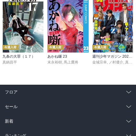
今週入荷
今週入荷
今週入荷
九条の大罪（１７）
あかね噺 23
週刊少年マガジン 2026年36・37号[2026年8月5日発売]
真鍋昌平
末永裕樹
,
馬上鷹将
金城宗幸
,
ノ村優介
,
真島ヒロ
フロア
総合
コミック
セール
ラノベ
小説
総合
コミック
新着
雑誌・グラビア
ビジネス・実用
ラノベ
小説
総合
コミック
ランキング