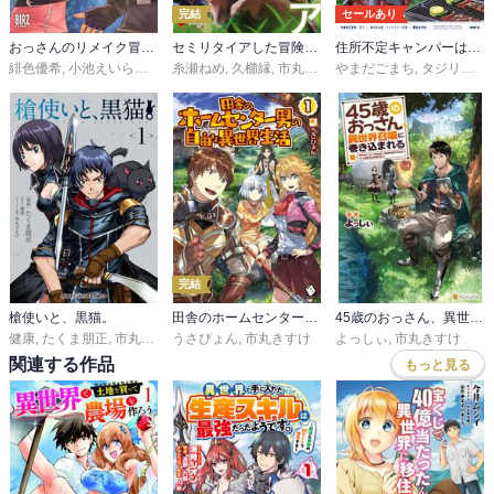
完結
セールあり
おっさんのリメイク冒険日記
セミリタイアした冒険者はのんびり暮らしたい
住所不定キャンパーはダンジョンでのんびりと暮らしたい
緋色優希
,
小池えいらく
,
市丸きすけ
糸瀬ねめ
,
久櫛縁
,
市丸きすけ
やまだごまち
,
タジリユウ
,
完結
槍使いと、黒猫。
田舎のホームセンター男の自由な異世界生活
45歳のおっさん、異世界召喚に巻き込まれる
健康
,
たくま朋正
,
市丸きすけ
うさぴょん
,
市丸きすけ
よっしぃ
,
市丸きすけ
関連する作品
もっと見る