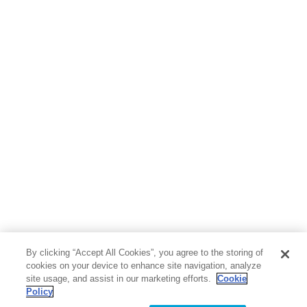
ボーイズラブ
ティーンズラブ
人文・思想・歴史
社会・政治・法律
ビジネス・経済
サイエンス・テクノロジー
コンピュータ・情報
くらし・家庭
料理・酒
ファッション・美容・ダイエット
ホビー&カルチャー
スポーツ・アウトドア
地図・ガイド
エンターテイメント
芸術・アート
映画・音楽・演劇
By clicking “Accept All Cookies”, you agree to the storing of
写真集
教養
cookies on your device to enhance site navigation, analyze
site usage, and assist in our marketing efforts.
Cookie
Policy
医学・福祉
教育・語学・参考書