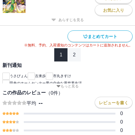
お気に入り
あらすじを見る
まとめてカート
※無料、予約、入荷通知のコンテンツはカートに追加されません。
1
2
新刊通知
うさぴょん
古来歩
市丸きすけ
田舎のホームセンター男の自由な異世界生活
もっと見る
この作品のレビュー
（
0
件）
--
レビューを書く
平均
0
0
0