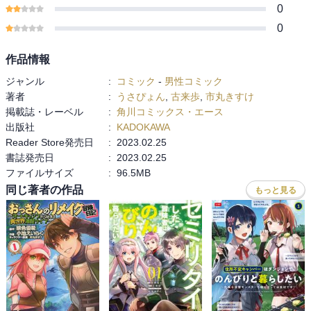
0
0
作品情報
ジャンル
:
コミック
-
男性コミック
著者
:
うさぴょん
,
古来歩
,
市丸きすけ
掲載誌・レーベル
:
角川コミックス・エース
出版社
:
KADOKAWA
Reader Store発売日
:
2023.02.25
書誌発売日
:
2023.02.25
ファイルサイズ
:
96.5MB
同じ著者の作品
もっと見る