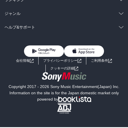
BL・TL
雑誌・グラビア
ビジネス・実用
ラノベ
小説
総合
コミック
ジャンル
BL・TL
雑誌・グラビア
ビジネス・実用
ラノベ
小説
コミック
男性コミック
ヘルプ&サポート
BL・TL
雑誌・グラビア
ビジネス・実用
女性コミック
コミック誌
初めての方へ
ヘルプ
BL・TL
ライトノベル
男子向けラノベ
よくあるご質問
お問い合わせ
会社情報
プライバシーポリシー
ご利用条件
女子向けラノベ
小説
利用規約
クッキーの詳細
国内小説
海外小説
Copyright 2017 - 2026 Sony Music Entertainment(Japan) Inc.
ミステリー
SF
Information on the site is for the Japan domestic market only
powered by
歴史・時代小説
文学
雑誌
グラビア写真集