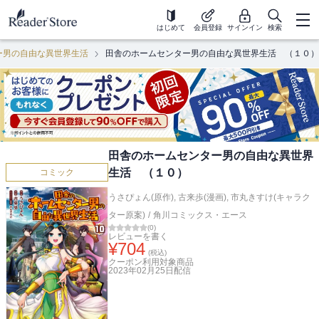
はじめて
会員登録
サインイン
検索
ー男の自由な異世界生活
田舎のホームセンター男の自由な異世界生活 （１０）
田舎のホームセンター男の自由な異世界
生活 （１０）
コミック
うさぴょん(原作)
,
古来歩(漫画)
,
市丸きすけ(キャラク
ター原案)
/
角川コミックス・エース
(
0
)
レビューを書く
¥
704
(税込)
クーポン利用対象商品
2023年02月25日
配信