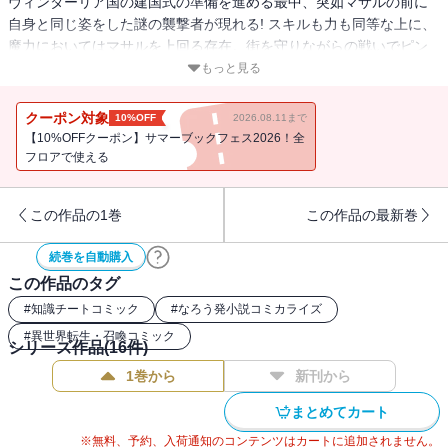
ヴィンターリア国の建国式の準備を進める最中、突如マサルの前に
自身と同じ姿をした謎の襲撃者が現れる! スキルも力も同等な上に、
魔力においてはマサルを上回る存在。街を守りながらの戦いでピン
チに陥るマサルであったが、思いもよらぬ加勢があり・・・! そして
もっと見る
ビクティニアスがマサルに告げる"世界の危機"とは!?
クーポン対象
10%OFF
2026.08.11まで
【10%OFFクーポン】サマーブックフェス2026！全
フロアで使える
この作品の1巻
この作品の最新巻
続巻を自動購入
この作品のタグ
#
知識チートコミック
#
なろう発小説コミカライズ
#
異世界転生・召喚コミック
シリーズ作品(
16
件)
1巻から
新刊から
まとめてカート
※無料、予約、入荷通知のコンテンツはカートに追加されません。