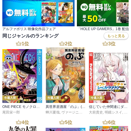
アルファポリス 映像化作品フェア
同じジャンルのランキング
もっと見る
1
位
2
位
3
位
今週入荷
今週入荷
今週入荷
ONE PIECE モノクロ版 115
異世界居酒屋「のぶ」(22)
信じていた仲間達にダンジョン奥地で殺されかけたがギフト『無限ガチャ』でレベル９９９９の仲間達を手に入れて元パーティーメンバーと世界に復讐＆『ざまぁ！』します！（２３）
尾田栄一郎
蝉川夏哉
,
ヴァージニア二等兵
大前貴史
,
転
,
明鏡シスイ
,
ｔｅ
4
位
5
位
6
位