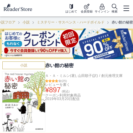
はじめて
会員登録
サインイン
検索
小説フロア
小説
ミステリー・サスペンス・ハードボイルド
赤い館の秘密
赤い館の秘密
小説
Ａ・Ａ・ミルン(著)
,
山田順子(訳)
/
創元推理文庫
(
25
)
レビューを書く
¥
897
(税込)
クーポン利用対象商品
2019年03月20日
配信