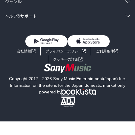
ラノベ
小説
総合
コミック
ジャンル
BL・TL
雑誌・グラビア
ビジネス・実用
ラノベ
小説
コミック
男性コミック
ヘルプ&サポート
BL・TL
雑誌・グラビア
ビジネス・実用
女性コミック
コミック誌
初めての方へ
ヘルプ
BL・TL
ライトノベル
男子向けラノベ
よくあるご質問
お問い合わせ
会社情報
プライバシーポリシー
ご利用条件
女子向けラノベ
小説
利用規約
クッキーの詳細
国内小説
海外小説
Copyright 2017 - 2026 Sony Music Entertainment(Japan) Inc.
ミステリー
SF
Information on the site is for the Japan domestic market only
powered by
歴史・時代小説
文学
雑誌
グラビア写真集
ボーイズラブ
ティーンズラブ