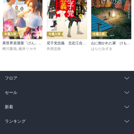
今週入荷
今週入荷
今週入荷
異世界居酒屋「げん」三杯目
尼子党忠義 北近江合戦心得〈八〉
山に抱かれた家 けもの道
蝉川夏哉
,
碓井ツカサ
井原忠政
はらだみずき
フロア
総合
コミック
セール
ラノベ
小説
総合
コミック
新着
雑誌・グラビア
ビジネス・実用
ラノベ
小説
総合
コミック
ランキング
BL・TL
雑誌・グラビア
ビジネス・実用