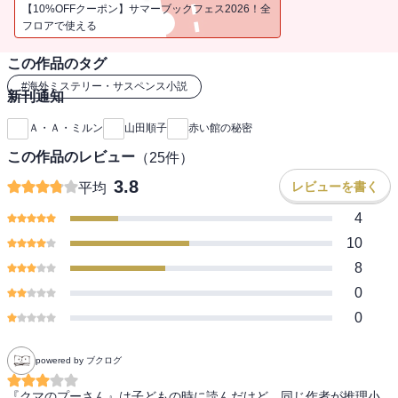
れたギリンガムは、友人ベヴァリーをワトスン役に、事件を調べ始
【10%OFFクーポン】サマーブックフェス2026！全
める。『クマのプーさん』で有名な英国の劇作家ミルンが書いた長
フロアで使える
編探偵小説、新訳決定版。／解説＝加納朋子
この作品のタグ
#
海外ミステリー・サスペンス小説
新刊通知
Ａ・Ａ・ミルン
山田順子
赤い館の秘密
この作品のレビュー
（
25
件）
3.8
レビューを書く
平均
4
10
8
0
0
powered by ブクログ
『クマのプーさん』は子どもの時に読んだけど、同じ作者が推理小