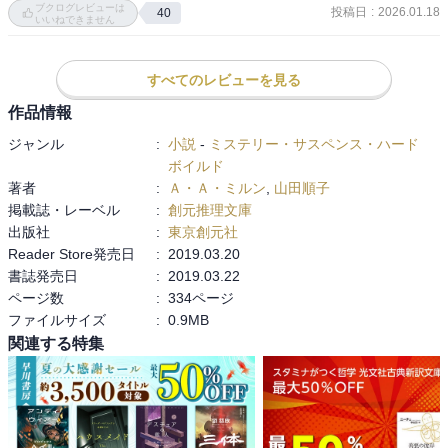
ブクログレビューは
投稿日
:
2026.01.18
40
しますが・・。

いいねできません
古典なのでトリックが古いなどは考えないようにしてるけど、さす
がに素直でストレートに感じる。そこが良さかもしれないけど。

シンプルですが良質なミステリで良き！

すべてのレビューを見る
特に凝った趣向があるわけでもないのですが、展開としてちゃんと
これ以上優しさ溢れるほんわかした推理小説は他にはないじゃない
引き込まれるものがありますし、何といっても探偵役のギリンガム
作品情報
かと思う。

とワトソン役・ベヴァリーの仲良しっぷりが微笑ましいのですよね
私は絵本や児童文学はほんわか系が好きだけど、推理小説はクセ強
ジャンル
:
小説
-
ミステリー・サスペンス・ハード
～。

めが好きというワガママな好み(^_^;)

ボイルド
推理小説ではもう少しブラックなミルンさんを期待してしまった。
著者
:
Ａ・Ａ・ミルン
,
山田順子
ベヴァリーが事件の捜査をウキウキと楽しんでたり（遊びとちゃう
掲載誌・レーベル
:
創元推理文庫
ぞ、ベヴァリー！）、ギリンガムの役に立ちたいと頑張っちゃうと
出版社
:
東京創元社
ころとか、そんな仔犬のようなベヴァリーの無邪気さがなんとも可
Reader Store発売日
:
2019.03.20
愛いのですよね。

書誌発売日
:
2019.03.22
で、ギリンガムもそんなベヴァリーの頑張りを｢君は最高のワトスン
ページ数
:
334ページ
だよ｣と、ちゃんと称賛していて、まるで兄弟のような二人の関係性
ファイルサイズ
:
0.9MB
にほっこり♪

関連する特集
因みに、どうやらこのギリンガムがあの名探偵・金田一耕助のモデ
ルだとか・・？

解説の加納朋子さん曰く｢どこらへんが？｣との事ですが(^-^;

う～ん、そうですね～・・人当たりがよくて、頭が切れるのに偉ぶ