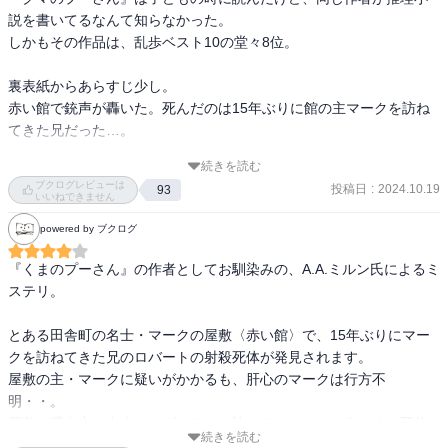
説を書いてるなんて知らなかった。

しかもその作品は、乱歩ベスト10の堂々8位。

裏表紙からあらすじ少し。

赤い館で銃声が轟いた。死んだのは15年ぶりに館の主マークを訪ね
てきた兄だった…。

続きを読む
推理小説なのにずっと優しい。

ブクログレビューは
投稿日
:
2024.10.19
93
クマのプーさんがいつ登場しても違和感ないんじゃないか？ってく
いいねできません
らい全部ほんわかしてる。

powered by ブクログ
A・A・ミルンさんという人は、上品で優しい紳士なんだろうなと読
んでてずっと感じた。

『くまのプーさん』の作者としてお馴染みの、A.A.ミルン氏によるミ
ステリ。

この作品は、ホームズのような超人的な名探偵とへっぽこワトソン
ではない。

とある田舎町の名士・マークの屋敷〈赤い館〉で、15年ぶりにマー
素人探偵のギリンガムは、性格が良くて優しくて、ワトソン役を褒
クを訪ねてきた兄のロバートの射殺死体が発見されます。

めて伸ばすタイプ。

屋敷の主・マークに疑いがかかるも、肝心のマークは行方不
ワトソン役のベヴァリーは、よく気が付くし、役に立つし、こちら
明・・。

も性格がすこぶる良い。

屋敷に滞在中の友人・ベヴァリーを訪ねてきたおりに奇しくも死体
とにかく2人の仲が良くて楽しそう♪

続きを読む
発見者となったギリンガムは、ベヴァリーと共に独自捜査に乗り出