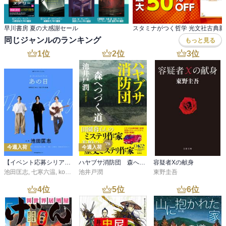
らないところは共通しているかな・・と（個人的には）思った次第
です。

早川書房 夏の大感謝セール
ということで、死人が出ているのに何故か雰囲気が良い、“ほのぼ
同じジャンルのランキング
もっと見る
の”王道ミステリを楽しませて頂きました。

1
位
2
位
3
位
私としては、ギリンガム&ベヴァリーコンビの探偵譚をもっと読みた
いところなのですが、惜しいことにこの一冊のみらしいです・・う
～む、残念！
今週入荷
今週入荷
【イベント応募シリアルコード付】池田匡志出演・オーディオフォトブック「あの日」SPECIAL EDITION（音声／動画付）
ハヤブサ消防団 森へつづく道
容疑者Xの献身
池田匡志
,
七寒六温
,
konoko58
池井戸潤
,
村崎キコ
東野圭吾
4
位
5
位
6
位