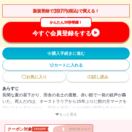
397
新規登録で
円(税込)で買える！
かんたん30秒登録！
今すぐ会員登録をする
購入手続きに進む
カートに入れる
お気に入り
試し読み
あらすじ
長閑な夏の昼下がり、田舎の名士の屋敷、赤い館で一発の銃声が轟
いた。死んだのは、オーストラリアから15年ぶりに館の主マークを
訪ねてきた兄ロバート。死体を発見したのは館の管理を任されてい
るマークの従弟ケイリーと、館に滞在中の友人を訪ねてきた青年ギ
もっと見る
リンガムだった。発見時の状況から一緒にいたはずのマークに疑い
がかかるが、肝心のマークの行方は杳として知れない。興味を惹か
クーポン対象
10%OFF
2026.08.11まで