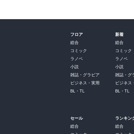
フロア
新着
総合
総合
コミック
コミック
ラノベ
ラノベ
小説
小説
雑誌・グラビア
雑誌・グ
ビジネス・実用
ビジネス
BL・TL
BL・TL
セール
ランキン
総合
総合