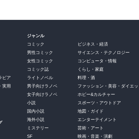
ジャンル
コミック
ビジネス・経済
男性コミック
サイエンス・テクノロジー
女性コミック
コンピュータ・情報
コミック誌
くらし・家庭
ラビア
ライトノベル
料理・酒
・実用
男子向けラノベ
ファッション・美容・ダイエッ
女子向けラノベ
ホビー&カルチャー
小説
スポーツ・アウトドア
国内小説
地図・ガイド
海外小説
エンターテイメント
グ
ミステリー
芸術・アート
SF
映画・音楽・演劇