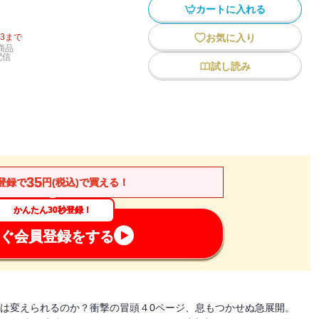
カートに入れる
13
まで
お気に入り
商品
配信
試し読み
35
登録で
円(税込)で買える！
かんたん30秒登録！
ぐ会員登録をする
”は変えられるのか？衝撃の冒頭４0ページ、息もつかせぬ急展開。