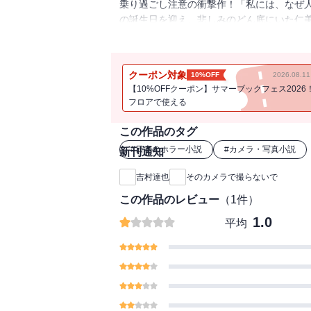
乗り過ごし注意の衝撃作！「私には、なぜ
の誕生日を迎え、悲しみのどん底にいた仁
態に遭遇する。記念撮影をした老夫婦の悲
ないのか？この現象を解明すべく、あの最
ろしい惨劇が襲いかかる！
クーポン対象
10%OFF
2026.08.
【10%OFFクーポン】サマーブックフェス2026
フロアで使える
この作品のタグ
#
日本のホラー小説
#
カメラ・写真小説
新刊通知
吉村達也
そのカメラで撮らないで
この作品のレビュー
（
1
件）
1.0
平均