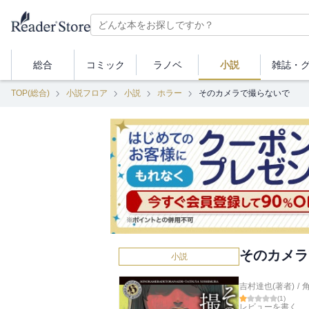
総合
コミック
ラノベ
小説
雑誌・
TOP(総合)
小説フロア
小説
ホラー
そのカメラで撮らないで
そのカメラ
小説
吉村達也(著者)
/
(
1
)
レビューを書く