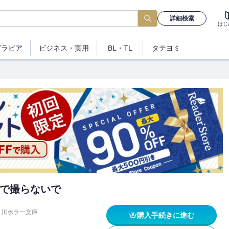
詳細検索
はじ
グラビア
ビジネス
・実用
BL・TL
タテヨミ
で撮らないで
角川ホラー文庫
購入手続きに進む