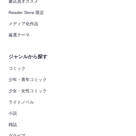
書店員オススメ
Reader Store 限定
メディア化作品
厳選テーマ
ジャンルから探す
コミック
少年・青年コミック
少女・女性コミック
ライトノベル
小説
雑誌
グラビア