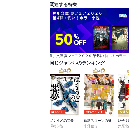
関連する特集
角川文庫 夏フェア２０２６ 第4弾：怖い！ホラ
同じジャンルのランキング
1
位
2
位
50%OFF
20%ポイント
今週入
ばくうどの悪夢
倫敦スコーンの謎
澤村伊智
米澤穂信
井原忠