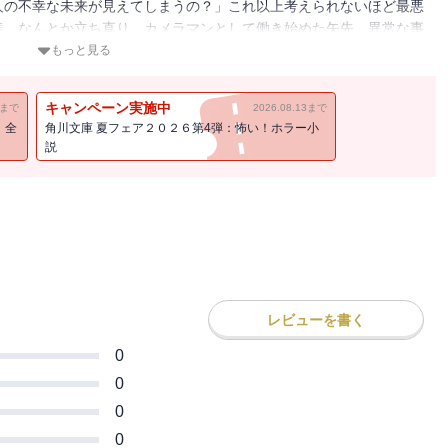
人の不幸な未来が見えてしまうの？」これ以上考えられないほど最悪
美。なんとか立ち直り、カメラマンとして働き始めた矢先、異常な事
惨な末路が、デジカメの液晶画面に現れたのだ――。未来は変えられ
もっと見る
悪の日にしまい込んだ、血塗られたデジカメを取り出した仁美に、恐
キャンペーン実施中
11まで
2026.08.13まで
！全
角川文庫 夏フェア２０２６第4弾：怖い！ホラー小
説
レビューを書く
0
0
0
0