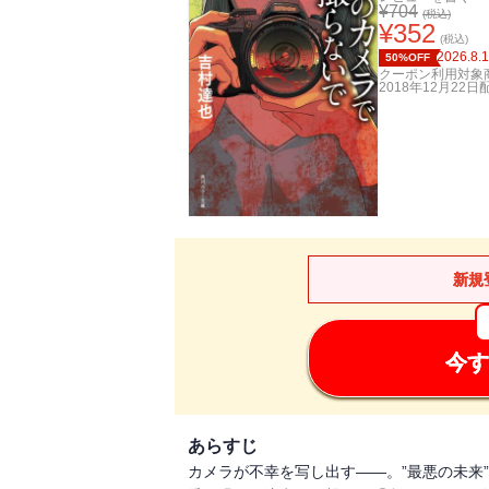
¥
704
(税込)
¥
352
(税込)
2026.8.
50%OFF
クーポン利用対象
2018年12月22日
新規
今す
あらすじ
カメラが不幸を写し出す――。”最悪の未来