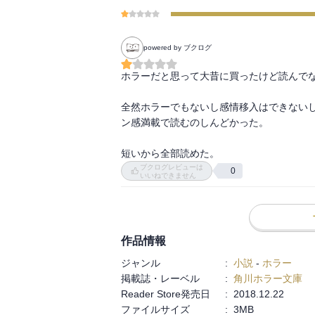
powered by ブクログ
ホラーだと思って大昔に買ったけど読んでな
全然ホラーでもないし感情移入はできない
ン感満載で読むのしんどかった。

短いから全部読めた。
ブクログレビューは
0
いいねできません
作品情報
ジャンル
:
小説
-
ホラー
掲載誌・レーベル
:
角川ホラー文庫
Reader Store発売日
:
2018.12.22
ファイルサイズ
:
3MB