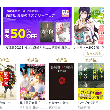
ー小説
【夏電書2026】極上の謎解きを…… 講談社 真夏のミステリーフェア
カドサマー2026 第４弾
もっと見る
3
位
4
位
5
位
6
位
荷
今週入荷
今週入荷
尼子党忠義 北近江合戦心得〈八〉
異世界居酒屋「げん」三杯目
容疑者Xの献身
ハヤブサ消防団 森へつづく道
政
蝉川夏哉
,
碓井ツカサ
東野圭吾
池井戸潤