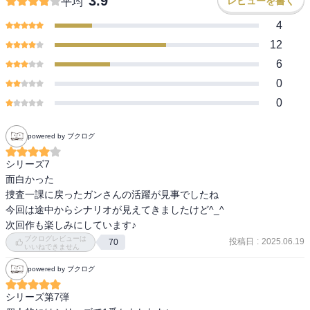
3.9
レビューを書く
平均
4
12
6
0
0
powered by ブクログ
シリーズ7

面白かった

捜査一課に戻ったガンさんの活躍が見事でしたね

今回は途中からシナリオが見えてきましたけど^_^

次回作も楽しみにしています♪
ブクログレビューは
投稿日
:
2025.06.19
70
いいねできません
powered by ブクログ
シリーズ第7弾
