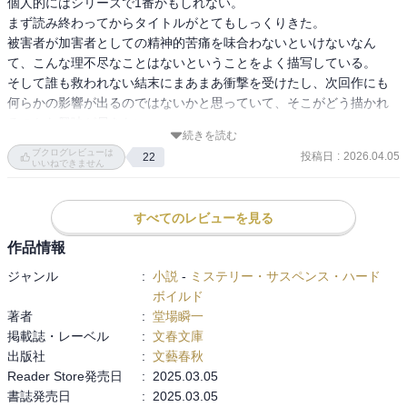
個人的にはシリーズで1番かもしれない。

まず読み終わってからタイトルがとてもしっくりきた。

被害者が加害者としての精神的苦痛を味合わないといけないなん
て、こんな理不尽なことはないということをよく描写している。

そして誰も救われない結末にまあまあ衝撃を受けたし、次回作にも
何らかの影響が出るのではないかと思っていて、そこがどう描かれ
るのかな興味が尽きない。

続きを読む
岩倉の個性にも円熟味が増してきて、シリーズが進むごとに引き込
ブクログレビューは
投稿日
:
2026.04.05
22
まれていく作品。
いいねできません
すべてのレビューを見る
作品情報
ジャンル
:
小説
-
ミステリー・サスペンス・ハード
ボイルド
著者
:
堂場瞬一
掲載誌・レーベル
:
文春文庫
出版社
:
文藝春秋
Reader Store発売日
:
2025.03.05
書誌発売日
:
2025.03.05