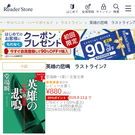
はじめて
会員登録
サインイン
検索
ー・サスペンス・ハードボイルド
ラストライン
英雄の悲鳴 ラストライン7
英雄の悲鳴 ラストライン7
小説
堂場瞬一(著)
/
文春文庫
(
24
)
レビューを書く
¥
880
(税込)
2026.8.13
まで
20%ポイント
176
ポイント(
20
%還元)
クーポン利用対象商品
2025年03月05日
配信