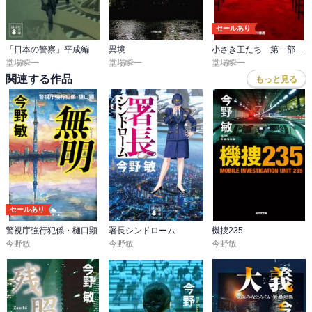
セールあり
「日本の警察」平成編
異境
小さき王たち 第一部：濁流
堂場瞬一
堂場瞬一
堂場瞬一
関連する作品
もっと見る
セールあり
警視庁強行犯係・樋口顕
署長シンドローム
機捜235
今野敏
今野敏
今野敏