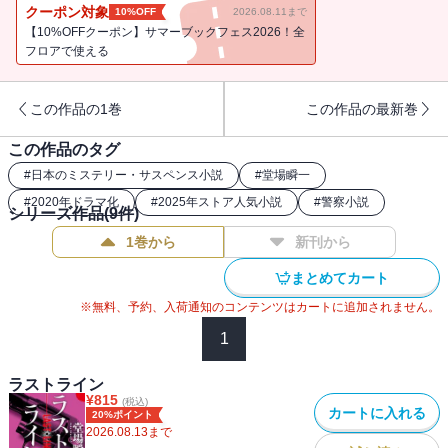
本庁捜査一課長の強い引きで、立川中央署から捜査一課に復帰した
クーポン対象
10%OFF
2026.08.11まで
岩倉。愛弟子とも言うべき伊藤彩香とのコンビも復活した。
【10%OFFクーポン】サマーブックフェス2026！全
そんな岩倉の前に難事件が立ちはだかる。町田市の公園で若い男性
フロアで使える
の遺体が発見された。めぼしい遺留品はなく目撃者もなし。防犯カ
メラにも怪しい人物は見当たらなかった。
この作品の1巻
この作品の最新巻
岩倉たちの懸命の捜査で遺体の身元は明らかになったが、やがてそ
の男にはストーカー疑惑が持ち上がる――。
この作品のタグ
一方、時期を同じくして少女の失踪事件、そして女性ばかりが犠牲
#
日本のミステリー・サスペンス小説
#
堂場瞬一
者の連続殺人事件も発生していた。
#
2020年ドラマ化
#
2025年ストア人気小説
#
警察小説
シリーズ作品(
9
件)
1巻から
新刊から
まとめてカート
※無料、予約、入荷通知のコンテンツはカートに追加されません。
1
ラストライン
¥
815
(税込)
カートに入れる
20%ポイント
2026.08.13
まで