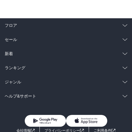
フロア
総合
コミック
セール
ラノベ
小説
総合
コミック
新着
雑誌・グラビア
ビジネス・実用
ラノベ
小説
総合
コミック
ランキング
BL・TL
雑誌・グラビア
ビジネス・実用
ラノベ
小説
総合
コミック
ジャンル
BL・TL
雑誌・グラビア
ビジネス・実用
ラノベ
小説
コミック
男性コミック
ヘルプ&サポート
BL・TL
雑誌・グラビア
ビジネス・実用
女性コミック
コミック誌
初めての方へ
ヘルプ
BL・TL
ライトノベル
男子向けラノベ
よくあるご質問
お問い合わせ
会社情報
プライバシーポリシー
ご利用条件