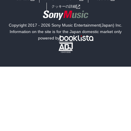
女子向けラノベ
小説
利用規約
クッキーの詳細
国内小説
海外小説
Copyright 2017 - 2026 Sony Music Entertainment(Japan) Inc.
ミステリー
SF
Information on the site is for the Japan domestic market only
powered by
歴史・時代小説
文学
雑誌
グラビア写真集
ボーイズラブ
ティーンズラブ
人文・思想・歴史
社会・政治・法律
ビジネス・経済
サイエンス・テクノロジー
コンピュータ・情報
くらし・家庭
料理・酒
ファッション・美容・ダイエット