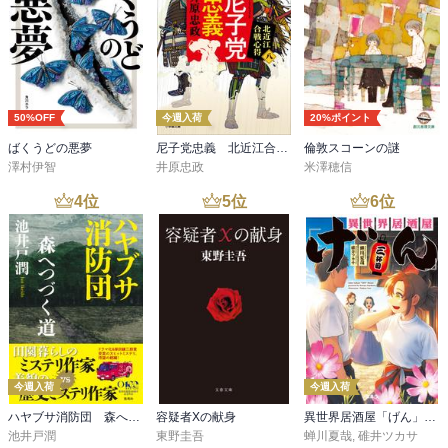
50%OFF
今週入荷
20%ポイント
ばくうどの悪夢
尼子党忠義 北近江合戦心得〈八〉
倫敦スコーンの謎
澤村伊智
井原忠政
米澤穂信
4
位
5
位
6
位
今週入荷
今週入荷
ハヤブサ消防団 森へつづく道
容疑者Xの献身
異世界居酒屋「げん」三杯目
池井戸潤
東野圭吾
蝉川夏哉
,
碓井ツカサ