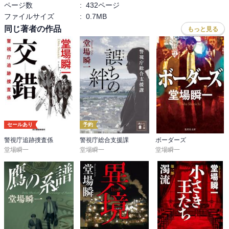
ページ数
:
432ページ
ファイルサイズ
:
0.7MB
同じ著者の作品
もっと見る
セールあり
予約
警視庁追跡捜査係
警視庁総合支援課
ボーダーズ
堂場瞬一
堂場瞬一
堂場瞬一