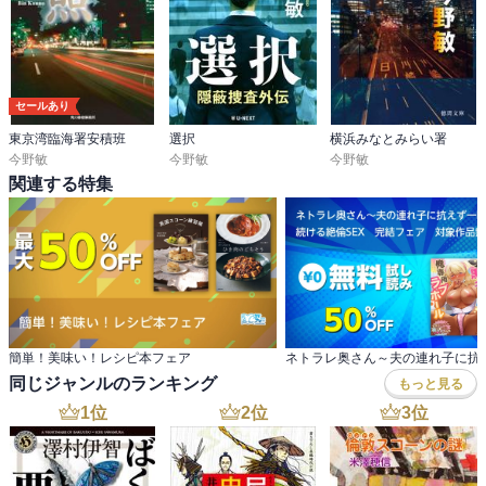
セールあり
東京湾臨海署安積班
選択
横浜みなとみらい署
今野敏
今野敏
今野敏
関連する特集
簡単！美味い！レシピ本フェア
同じジャンルのランキング
もっと見る
1
位
2
位
3
位