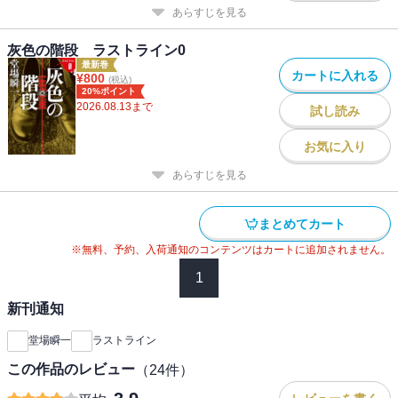
あらすじを見る
灰色の階段 ラストライン0
最新巻
カートに入れる
¥
800
(税込)
20%ポイント
2026.08.13
まで
試し読み
お気に入り
あらすじを見る
まとめてカート
※無料、予約、入荷通知のコンテンツはカートに追加されません。
1
新刊通知
堂場瞬一
ラストライン
この作品のレビュー
（
24
件）