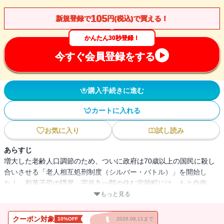
105
新規登録で
円(税込)で買える！
かんたん30秒登録！
今すぐ会員登録をする
購入手続きに進む
カートに入れる
お気に入り
試し読み
あらすじ
増大した老齢人口調節のため、ついに政府は70歳以上の国民に殺し
合いさせる「老人相互処刑制度（シルバー・バトル）」を開始し
た！ 和菓子司の隠居、宇谷九一郎の住む宮脇町には、もと自衛
官、プロレスラー、好色な神父など「強敵」が犇めいている。刃物
もっと見る
と弾丸が飛び交い、命乞いと殺し合いの饗宴が続く。長生きは悪な
のか？ 恐怖と哄笑のうちに現代の「禁断の問い」を投げかける、
クーポン対象
10%OFF
2026.08.11まで