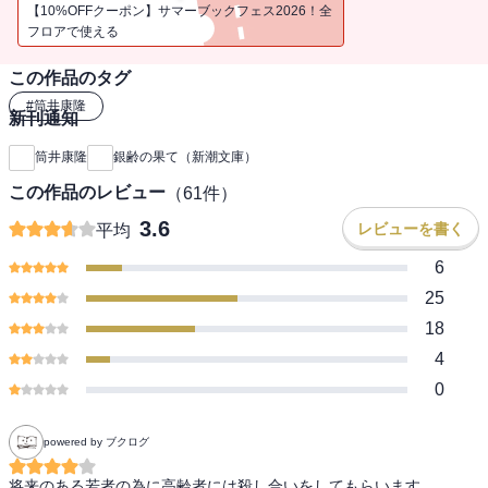
老人文学の金字塔！ ※当電子版には文庫版掲載のカットは収録し
【10%OFFクーポン】サマーブックフェス2026！全
ておりません。ご了承ください。
フロアで使える
この作品のタグ
#
筒井康隆
新刊通知
筒井康隆
銀齢の果て（新潮文庫）
この作品のレビュー
（
61
件）
3.6
レビューを書く
平均
6
25
18
4
0
powered by ブクログ
将来のある若者の為に高齢者には殺し合いをしてもらいます
