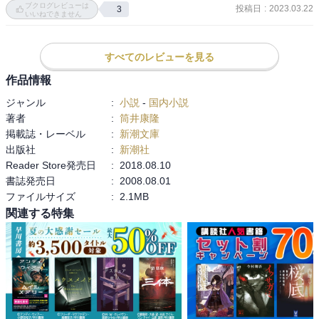
ブクログレビューは
投稿日
:
2023.03.22
3
ぞれで、フィクションらしさがあり重くはないんだけど、合間にチ
いいねできません
ラリと見えるリアルさが怖い。

すべてのレビューを見る
一番怖いのは、そろそろこういうことがリアルで起こりそうだとい
うことよな。

作品情報
コロナ禍の救急車が間に合わなくて、みたいな話はまさにコレだし
ジャンル
:
小説
-
国内小説
（バトル期間中は区外から往診不可で持病の悪化でってのもあっ
著者
:
筒井康隆
た）

掲載誌・レーベル
:
新潮文庫
出版社
:
新潮社
Reader Store発売日
:
2018.08.10
書誌発売日
:
2008.08.01
ファイルサイズ
:
2.1MB
関連する特集