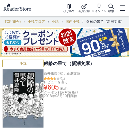
はじめて
会員登録
サインイン
検索
TOP(総合)
小説フロア
小説
国内小説
銀齢の果て（新潮文庫）
銀齢の果て（新潮文庫）
小説
筒井康隆(著)
/
新潮文庫
(
61
)
レビューを書く
¥
605
(税込)
クーポン利用対象商品
2018年08月10日
配信