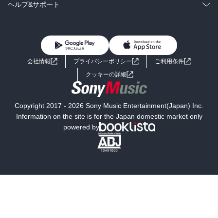
BL・TL
雑誌・グラビア
ビジネス・実用
ラノベ
小説
コミック
男性コミック
ヘルプ&サポート
BL・TL
雑誌・グラビア
ビジネス・実用
女性コミック
コミック誌
初めての方へ
ヘルプ
BL・TL
ライトノベル
男子向けラノベ
よくあるご質問
お問い合わせ
会社情報
プライバシーポリシー
ご利用条件
女子向けラノベ
小説
利用規約
クッキーの詳細
国内小説
海外小説
Copyright 2017 - 2026 Sony Music Entertainment(Japan) Inc.
ミステリー
SF
Information on the site is for the Japan domestic market only
powered by
歴史・時代小説
文学
雑誌
グラビア写真集
ボーイズラブ
ティーンズラブ
人文・思想・歴史
社会・政治・法律