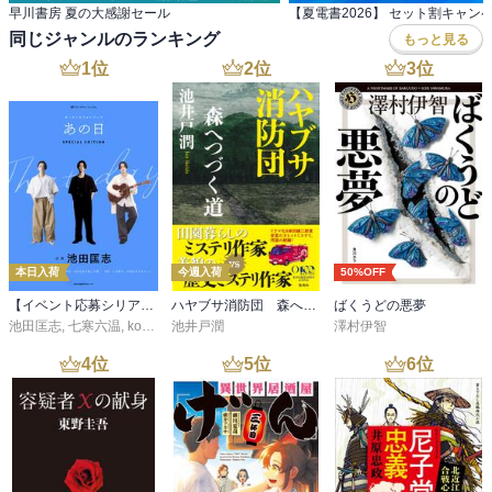
早川書房 夏の大感謝セール
【夏電書2026】 セット割キャン
同じジャンルのランキング
もっと見る
1
位
2
位
3
位
本日入荷
今週入荷
50%OFF
【イベント応募シリアルコード付】池田匡志出演・オーディオフォトブック「あの日」SPECIAL EDITION（音声／動画付）
ハヤブサ消防団 森へつづく道
ばくうどの悪夢
池田匡志
,
七寒六温
,
konoko58
池井戸潤
,
村崎キコ
澤村伊智
4
位
5
位
6
位