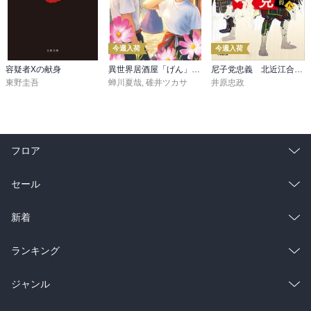
今週入荷
今週入荷
容疑者Xの献身
異世界居酒屋「げん」三杯目
尼子党忠義 北近江合戦心得〈八〉
東野圭吾
蝉川夏哉
,
碓井ツカサ
井原忠政
フロア
総合
コミック
セール
ラノベ
小説
総合
コミック
新着
雑誌・グラビア
ビジネス・実用
ラノベ
小説
総合
コミック
ランキング
BL・TL
雑誌・グラビア
ビジネス・実用
ラノベ
小説
総合
コミック
ジャンル