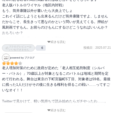
老人版バトルロワイヤル（地区内対戦）

もう、筒井康隆以外が書いたら大炎上でしょ

これイイ話にしようとも出来るんだけど筒井康隆ですよ、しません

だからこそ、長生きって悪なのかという問いが見えてくる。押絵が
風刺画ですもん。お前らのけもんにするけどこうなればいいんか？
おもろいか？

あえてポップに書けるとこがまた素晴らしい
続きを読む
ブクログレビューは
投稿日
:
2025.07.21
6
いいねできません
powered by ブクログ
老人増加対策のために政府が定めた「老人相互処刑制度（シルバ
ー・バトル）」70歳以上が対象となるこのバトルは地域と期間を定
めて行われる。舞台は東京の下町宮脇町5丁目、対象者は59名。最後
に残った1人だけがその後に生きる権利を得るこの戦い……ってすご
いなオイ！！

Twitterで見かけて、軽い気持ちで読み始めたらガチやったわ……。
58人プラスαがバタバタ死んでいくし、他の地域の中継もあるから、
続きを読む
ほんま恐ろしい速度で70歳以上がバタバタいく。最期の瞬間もそれ