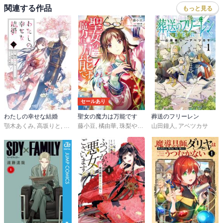
関連する作品
もっと見る
セールあり
わたしの幸せな結婚
聖女の魔力は万能です
葬送のフリーレン
顎木あくみ
,
高坂りと
,
月岡月穂
藤小豆
,
橘由華
,
珠梨やすゆき
山田鐘人
,
アベツカサ