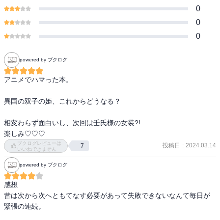
0
0
0
powered by ブクログ
アニメでハマった本。

異国の双子の姫、これからどうなる？

相変わらず面白いし、次回は壬氏様の女装?!

楽しみ♡♡♡
ブクログレビューは
投稿日
:
2024.03.14
7
いいねできません
powered by ブクログ
感想

昔は次から次へともてなす必要があって失敗できないなんて毎日が
緊張の連続。
