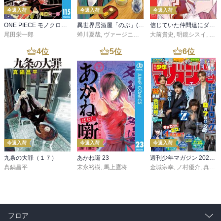
今週入荷
今週入荷
今週入荷
ONE PIECE モノクロ版 115
異世界居酒屋「のぶ」(22)
信じていた仲間達にダンジョン奥地で殺されかけたがギフト『無限ガチャ』でレベル９９９９の仲間達を手に入れて元パーティーメンバーと世界に復讐＆『ざまぁ！』します！（２３）
尾田栄一郎
蝉川夏哉
,
ヴァージニア二等兵
大前貴史
,
転
,
明鏡シスイ
,
ｔｅ
4
位
5
位
6
位
今週入荷
今週入荷
今週入荷
九条の大罪（１７）
あかね噺 23
週刊少年マガジン 2026年36・37号[2026年8月5日発売]
真鍋昌平
末永裕樹
,
馬上鷹将
金城宗幸
,
ノ村優介
,
真島ヒロ
フロア