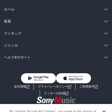
総合
コミック
セール
ラノベ
小説
総合
コミック
新着
雑誌・グラビア
ビジネス・実用
ラノベ
小説
総合
コミック
ランキング
BL・TL
雑誌・グラビア
ビジネス・実用
ラノベ
小説
総合
コミック
ジャンル
BL・TL
雑誌・グラビア
ビジネス・実用
ラノベ
小説
コミック
男性コミック
ヘルプ&サポート
BL・TL
雑誌・グラビア
ビジネス・実用
女性コミック
コミック誌
初めての方へ
ヘルプ
BL・TL
ライトノベル
男子向けラノベ
よくあるご質問
お問い合わせ
会社情報
プライバシーポリシー
ご利用条件
女子向けラノベ
小説
利用規約
クッキーの詳細
国内小説
海外小説
Copyright 2017 - 2026 Sony Music Entertainment(Japan) Inc.
By clicking “Accept All Cookies”, you agree to the storing of