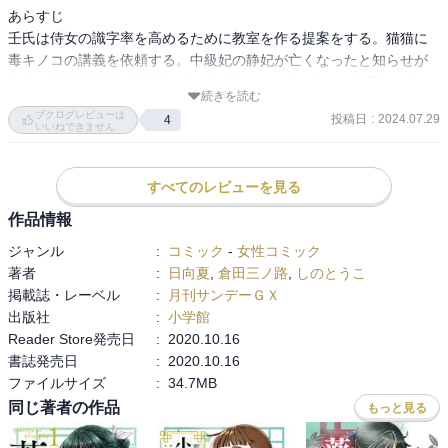
あらすじ

壬氏は侍女の識字率を高めるために教室を作る提案をする。猫猫に
毒キノコの講義を依頼する。中級妃の静妃が亡くなったと知らせが
入る。猫猫は静妃が1年前にすでに亡くなっていたことを見つける。
続きを読む
西方の使者をもてなす。
ブクログレビューは
投稿日
:
2024.07.29
4
いいねできません
すべてのレビューを見る
作品情報
ジャンル
:
コミック
-
女性コミック
著者
:
日向夏
,
倉田三ノ路
,
しのとうこ
掲載誌・レーベル
:
月刊サンデーＧＸ
出版社
:
小学館
Reader Store発売日
:
2020.10.16
書誌発売日
:
2020.10.16
ファイルサイズ
:
34.7MB
同じ著者の作品
もっと見る