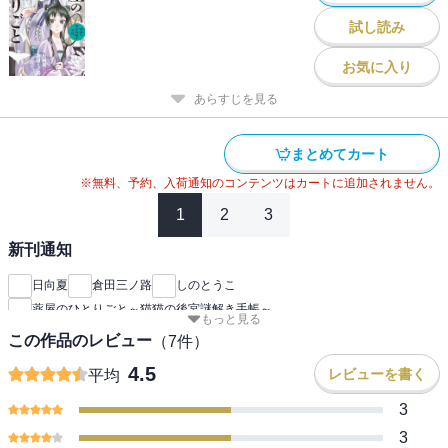
試し読み
お気に入り
あらすじを見る
まとめてカート
※無料、予約、入荷通知のコンテンツはカートに追加されません。
1
2
3
新刊通知
日向夏
倉田三ノ路
しのとうこ
薬屋のひとりごと～猫猫の後宮謎解き手帳～
もっと見る
この作品のレビュー
（
7
件）
4.5
レビューを書く
平均
3
3