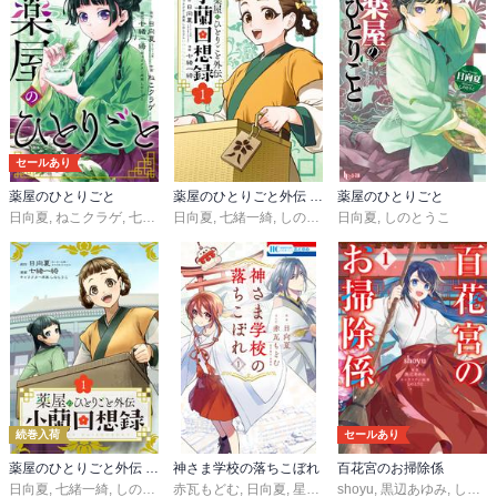
セールあり
薬屋のひとりごと
薬屋のひとりごと外伝 小蘭回想録
薬屋のひとりごと
日向夏
,
ねこクラゲ
,
七緒一綺
日向夏
,
しのとうこ
,
七緒一綺
,
しのとうこ
日向夏
,
しのとうこ
続巻入荷
セールあり
薬屋のひとりごと外伝 小蘭回想録【分冊版】
神さま学校の落ちこぼれ
百花宮のお掃除係
日向夏
,
七緒一綺
,
しのとうこ
赤瓦もどむ
,
日向夏
,
星海社
shoyu
,
黒辺あゆみ
,
しのとうこ