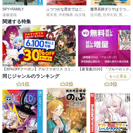
SPY×FAMILY
ふつつかな悪女ではございますが ～雛宮蝶鼠とりかえ伝～
魔導具師ダリヤはうつむかない～Dahliya Wilts No More～
遠藤達哉
尾羊英
,
中村颯希
,
ゆき哉
住川惠
,
甘岸久弥
,
景
,
駒田
関連する特集
【30%OFFクーポン】アルファポリス コミック・ラノベなど 6,100冊以上対象
同じジャンルのランキング
もっと見る
1
位
2
位
3
位