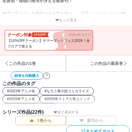
名探偵・猫猫の推理が冴える最新刊！
後宮に生えている毒性のある茸を探せ！ 壬氏（ジンシ）からの指
令を不審がりながらも、毒草好きの血が騒ぎ後宮中を駆け回る猫猫
もっと見る
（マオマオ）。そこへ中級妃の葬儀の知らせが舞い込み、猫猫は侍
女頭のお供として葬儀へ参列することに。すると、斎場に突如現れ
クーポン対象
10%OFF
2026.08.11まで
た包帯まみれの謎の女──妃の亡骸に罵詈雑言を浴びせ、暴れ回
【10%OFFクーポン】サマーブックフェス2026！全
る・・・!! 斎場が騒然とする中、猫猫は何か閃いたようで・・・!?
フロアで使える
ミステリアスな雰囲気の新キャラも登場、超絶ヒットノベルのコミ
カライズ第九弾!!
この作品の1巻
この作品の最新巻
続巻を自動購入
この作品のタグ
#
2023年アニメ化
#
なろう発小説コミカライズ
#
2025年アニメ化
#
2025年ストア人気コミック
#
推理・ミステリーコミック
シリーズ作品(
22
件)
全て表示する
1巻から
新刊から
まとめてカート