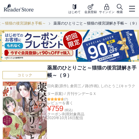
はじめて
会員登録
サインイン
検索
と～猫猫の後宮謎解き手帳～
薬屋のひとりごと～猫猫の後宮謎解き手帳～（９）
薬屋のひとりごと～猫猫の後宮謎解き手
帳～（９）
コミック
日向夏(原作)
,
倉田三ノ路(作画)
,
しのとうこ(キャラク
ター原案)
/
月刊サンデーＧＸ
(
7
)
レビューを書く
¥
759
(税込)
クーポン利用対象商品
2020年10月16日
配信