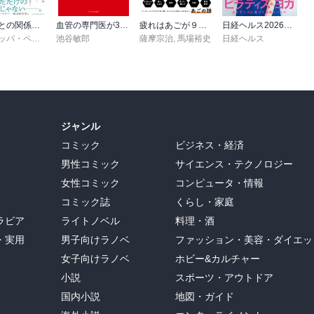
子どもとの関係が変わる自分の親に読んでほしかった本
血管の専門医が30年間欠かさない すごい習慣
疲れはあごが９割―２４時間戦う脳と身体をリセットする技術
日経ヘルス2026夏号
フィリッパ・ペリー
,
高山真由美
池谷敏郎
薩摩宗治
,
馬場裕史
日経ヘルス
ジャンル
コミック
ビジネス・経済
男性コミック
サイエンス・テクノロジー
女性コミック
コンピュータ・情報
コミック誌
くらし・家庭
ラビア
ライトノベル
料理・酒
・実用
男子向けラノベ
ファッション・美容・ダイエッ
女子向けラノベ
ホビー&カルチャー
小説
スポーツ・アウトドア
国内小説
地図・ガイド