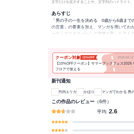
文字だけを拡大することや、文字列のハイライト、
あらすじ
「男の子の一生を決める 0歳から6歳まで
の言葉」の要素を加え、マンガを用いてわ
ーチングエキスパートの資格を取った主人
子どものお母さんに、主人公が子育てアド
てのポイントを紹介します。「散らかす」
大丈夫！ 12000人の子どもをみてきた
クーポン対象
10%OFF
2026.08.
説します！
【10%OFFクーポン】サマーブックフェス2026
フロアで使える
新刊通知
竹内エリカ
かほり
マンガでわかる 男
この作品のレビュー
（
6
件）
2.6
平均