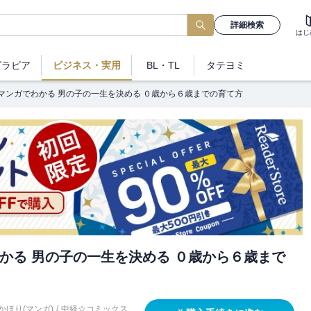
詳細検索
はじ
グラビア
ビジネス
・実用
BL・TL
タテヨミ
マンガでわかる 男の子の一生を決める ０歳から６歳までの育て方
かる 男の子の一生を決める ０歳から６歳まで
かほり(マンガ)
/
中経☆コミックス