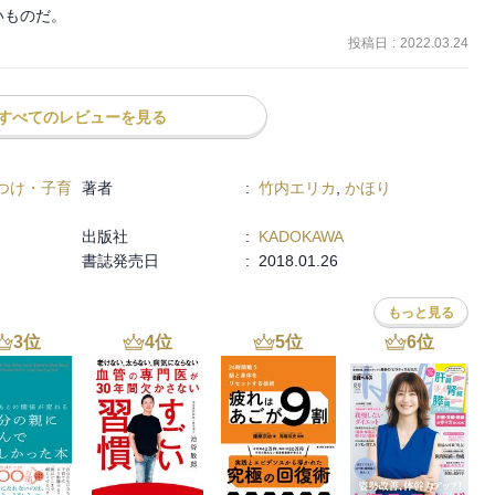
いものだ。
投稿日
:
2022.03.24
すべてのレビューを見る
つけ・子育
著者
:
竹内エリカ
,
かほり
出版社
:
KADOKAWA
書誌発売日
:
2018.01.26
もっと見る
3
位
4
位
5
位
6
位