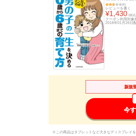
(
6
)
レビューを書く
¥
1,430
(税込
クーポン利用対象
2018年01月26日
新規
今す
※この商品はタブレットなど大きなディスプレイを