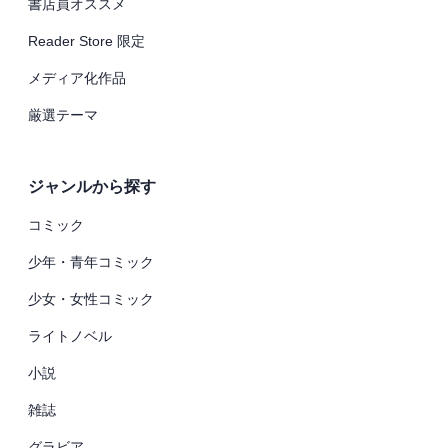
書店員オススメ
Reader Store 限定
メディア化作品
厳選テーマ
ジャンルから探す
コミック
少年・青年コミック
少女・女性コミック
ライトノベル
小説
雑誌
グラビア