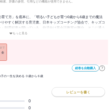
検索、辞書の参照、引用などの機能が使用できません。
の育て方」を底本に、「明るい子どもが育つ0歳から6歳までの魔法
かりやすく解説する育児書。日本キッズコーチング協会で、キッズコ
公・朝霞好恵が開いている、幼児向け英会話教室が舞台。そこに通う
バイスをし、親子共に変わっていく姿を通して、各年齢で必要な子育
もっと見る
「暴れる」「人の話を聞かない」。男の子を見て不安がるお母さん。
著者が男の子の頭の中、育てるポイント、対応の仕方をわかりやすく解
11まで
！全
続巻を自動購入
の子の一生を決める ０歳から６歳
レビューを書く
0
0