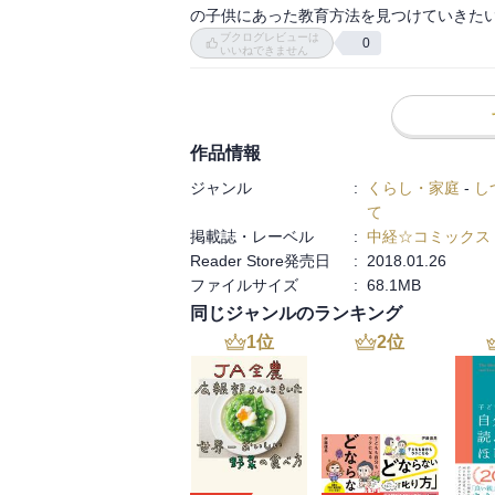
の子供にあった教育方法を見つけていきた
ブクログレビューは
0
いいねできません
作品情報
ジャンル
:
くらし・家庭
-
し
て
掲載誌・レーベル
:
中経☆コミックス
Reader Store発売日
:
2018.01.26
ファイルサイズ
:
68.1MB
同じジャンルのランキング
1
位
2
位