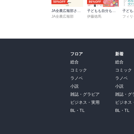
50%OFF
86%OFF
JA全農広報部さんにきいた 世界一おいしい野菜の食べ方
子どもも自分もラクになる どならない練習＋どならない叱り方【2冊合本版】
JA全農広報部
伊藤徳馬
フロア
新着
総合
総合
コミック
コミック
ラノベ
ラノベ
小説
小説
雑誌・グラビア
雑誌・グ
ビジネス・実用
ビジネス
BL・TL
BL・TL