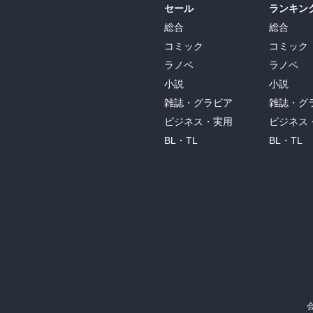
セール
ランキン
総合
総合
コミック
コミック
ラノベ
ラノベ
小説
小説
雑誌・グラビア
雑誌・グ
ビジネス・実用
ビジネス
BL・TL
BL・TL