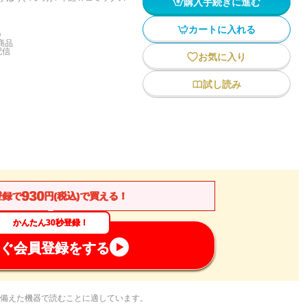
購入手続きに進む
カートに入れる
)
商品
配信
お気に入り
試し読み
930
登録で
円(税込)で買える！
かんたん30秒登録！
ぐ会員登録をする
備えた機器で読むことに適しています。