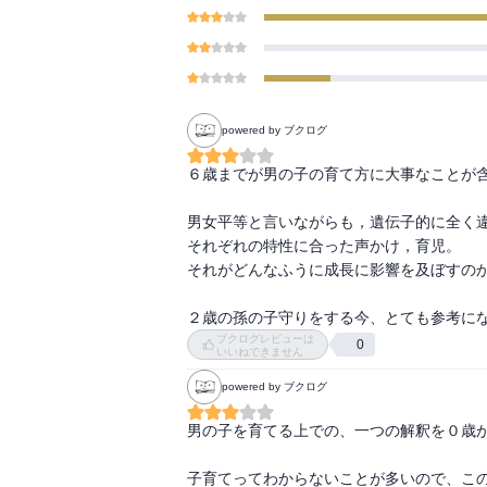
powered by ブクログ
６歳までが男の子の育て方に大事なことが含
男女平等と言いながらも，遺伝子的に全く違
それぞれの特性に合った声かけ，育児。

それがどんなふうに成長に影響を及ぼすのか
２歳の孫の子守りをする今、とても参考に
ブクログレビューは
0
いいねできません
powered by ブクログ
男の子を育てる上での、一つの解釈を０歳か
子育てってわからないことが多いので、こ