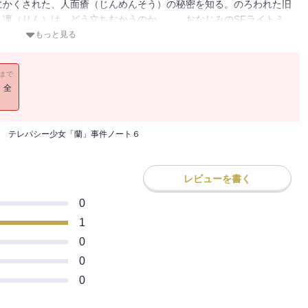
にかくされた、人面瘡（じんめんそう）の秘密を知る。のろわれた旧
凛（りん）は、どう立ちむかうのか……。おなじみのSFライトミ
調の第6弾！
もっと見る
11まで
！全
 テレパシー少女「蘭」事件ノート６
レビューを書く
0
1
0
0
0