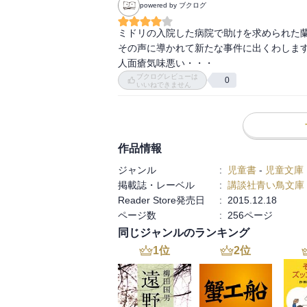
powered by ブクログ
ミドリの入院した病院で助けを求められた蘭
その声に導かれて新たな事件に出くわします
人面瘡気味悪い・・・
ブクログレビューは
0
いいねできません
作品情報
ジャンル
:
児童書
-
児童文庫
掲載誌・レーベル
:
講談社青い鳥文庫
Reader Store発売日
:
2015.12.18
ページ数
:
256ページ
同じジャンルのランキング
1
位
2
位