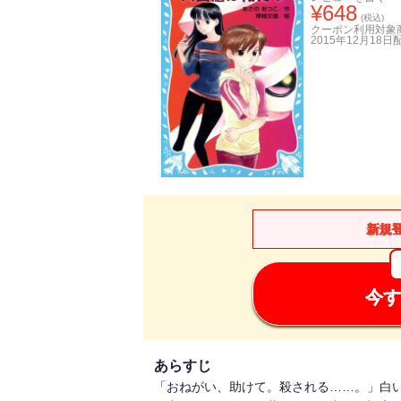
¥
648
(税込)
クーポン利用対象
2015年12月18日
新規
今す
あらすじ
「おねがい、助けて。殺される……。」白