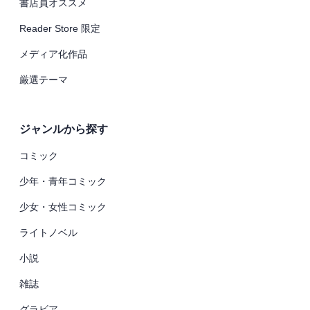
書店員オススメ
Reader Store 限定
メディア化作品
厳選テーマ
ジャンルから探す
コミック
少年・青年コミック
少女・女性コミック
ライトノベル
小説
雑誌
グラビア