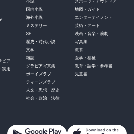
小説
スポーツ・アウトドア
国内小説
地図・ガイド
海外小説
エンターテイメント
グ
ミステリー
芸術・アート
SF
映画・音楽・演劇
歴史・時代小説
写真集
文学
教養
雑誌
医学・福祉
ラビア
グラビア写真集
教育・語学・参考書
・実用
ボーイズラブ
児童書
ティーンズラブ
人文・思想・歴史
社会・政治・法律