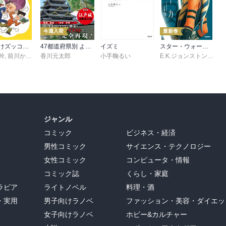
今週入荷
最新巻
それいけズッコケ三人組
47都道府県別 よみがえる日本の城
イズミ
スター・ウォーズ アソーカ 下
幹
,
前川かずお
香川元太郎
小手鞠るい
E.K.ジョンストン
,
村上
ジャンル
コミック
ビジネス・経済
男性コミック
サイエンス・テクノロジー
女性コミック
コンピュータ・情報
コミック誌
くらし・家庭
ラビア
ライトノベル
料理・酒
・実用
男子向けラノベ
ファッション・美容・ダイエッ
女子向けラノベ
ホビー&カルチャー