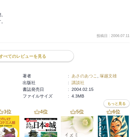
。

。

投稿日
:
2006.07.11
すべてのレビューを見る
著者
:
あさのあつこ
,
塚越文雄
出版社
:
講談社
書誌発売日
:
2004.02.15
ファイルサイズ
:
4.3MB
もっと見る
3
位
4
位
5
位
6
位