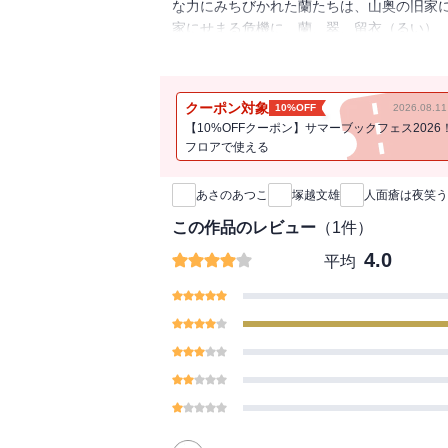
な力にみちびかれた蘭たちは、山奥の旧家
家にせまる危機に、蘭、翠、留衣（るい）、
ステリー、4人の息もぴったりあって、絶好
クーポン対象
10%OFF
2026.08.
【10%OFFクーポン】サマーブックフェス2026
フロアで使える
新刊通知
あさのあつこ
塚越文雄
人面瘡は夜笑う
この作品のレビュー
（
1
件）
4.0
平均