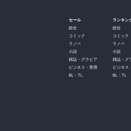
セール
ランキン
総合
総合
コミック
コミック
ラノベ
ラノベ
小説
小説
雑誌・グラビア
雑誌・グ
ビジネス・実用
ビジネス
BL・TL
BL・TL