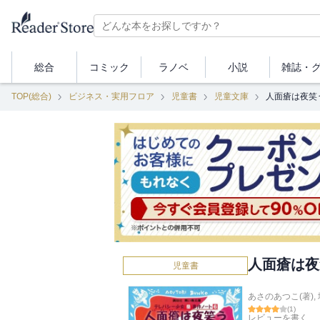
総合
コミック
ラノベ
小説
雑誌・
TOP(総合)
ビジネス・実用フロア
児童書
児童文庫
人面瘡は夜笑
人面瘡は夜
児童書
あさのあつこ(著)
,
(
1
)
レビューを書く