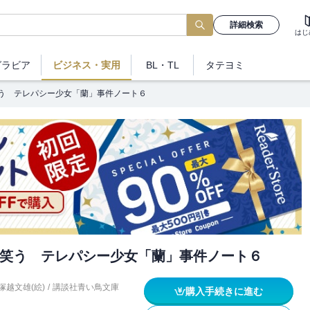
詳細検索
はじ
グラビア
ビジネス
・実用
BL・TL
タテヨミ
う テレパシー少女「蘭」事件ノート６
笑う テレパシー少女「蘭」事件ノート６
塚越文雄(絵)
/
講談社青い鳥文庫
購入手続きに進む