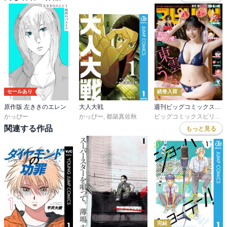
セールあり
続巻入荷
原作版 左ききのエレン
大人大戦
週刊ビッグコミックスピリッツ
かっぴー
かっぴー
,
都築真佐秋
ビッグコミックスピリッツ編集部
関連する作品
もっと見る
完結