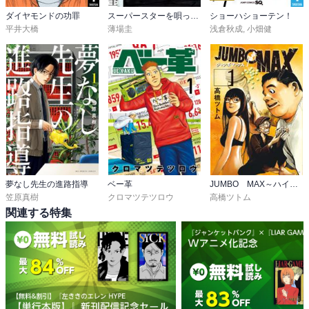
ダイヤモンドの功罪
スーパースターを唄って。
ショーハショーテン！
平井大橋
薄場圭
浅倉秋成
,
小畑健
夢なし先生の進路指導
ベー革
JUMBO MAX～ハイパーED薬密造人～
笠原真樹
クロマツテツロウ
高橋ツトム
関連する特集