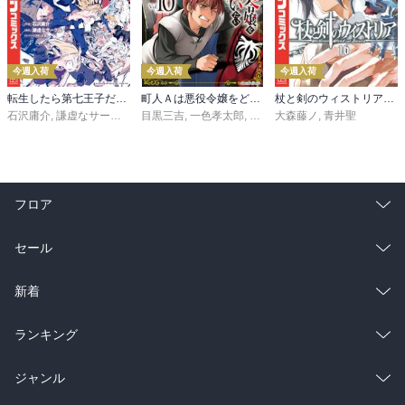
今週入荷
今週入荷
今週入荷
転生したら第七王子だったので、気ままに魔術を極めます（２４）
町人Ａは悪役令嬢をどうしても救いたい ～どぶと空と氷の姫君～１０【電子書店共通特典イラスト付】
杖と剣のウィストリア（１６）
石沢庸介
,
謙虚なサークル
,
メル。
目黒三吉
,
一色孝太郎
,
Parum
大森藤ノ
,
青井聖
フロア
総合
コミック
セール
ラノベ
小説
総合
コミック
新着
雑誌・グラビア
ビジネス・実用
ラノベ
小説
総合
コミック
ランキング
BL・TL
雑誌・グラビア
ビジネス・実用
ラノベ
小説
総合
コミック
ジャンル