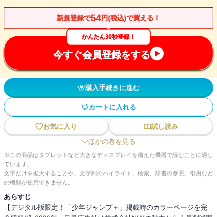
54
新規登録で
円(税込)で買える！
かんたん30秒登録！
今すぐ会員登録をする
購入手続きに進む
カートに入れる
お気に入り
試し読み
ほかの巻を見る
※この商品はタブレットなど大きなディスプレイを備えた機器で読むことに適し
ています。
文字だけを拡大することや、文字列のハイライト、検索、辞書の参照、引用など
の機能が使用できません。
あらすじ
【デジタル版限定！「少年ジャンプ＋」掲載時のカラーページを完