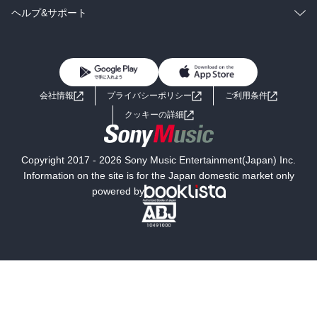
BL・TL
雑誌・グラビア
ビジネス・実用
ラノベ
小説
コミック
男性コミック
ヘルプ&サポート
BL・TL
雑誌・グラビア
ビジネス・実用
女性コミック
コミック誌
初めての方へ
ヘルプ
BL・TL
ライトノベル
男子向けラノベ
よくあるご質問
お問い合わせ
会社情報
プライバシーポリシー
ご利用条件
女子向けラノベ
小説
利用規約
クッキーの詳細
国内小説
海外小説
Copyright 2017 - 2026 Sony Music Entertainment(Japan) Inc.
ミステリー
SF
Information on the site is for the Japan domestic market only
powered by
歴史・時代小説
文学
雑誌
グラビア写真集
ボーイズラブ
ティーンズラブ
人文・思想・歴史
社会・政治・法律