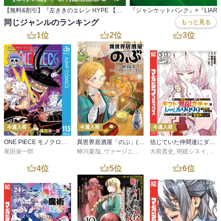
【無料&割引】『左ききのエレン HYPE 【単行本版】』新刊配信記念セール
同じジャンルのランキング
もっと見る
1
位
2
位
3
位
今週入荷
今週入荷
今週入荷
ONE PIECE モノクロ版 115
異世界居酒屋「のぶ」(22)
信じていた仲間達にダンジョン奥地で殺されかけたがギフト『無限ガチャ』でレベル９９９９の仲間達を手に入れて元パーティーメンバーと世界に復讐＆『ざまぁ！』します！（２３）
尾田栄一郎
蝉川夏哉
,
ヴァージニア二等兵
大前貴史
,
転
,
明鏡シスイ
,
ｔｅ
4
位
5
位
6
位