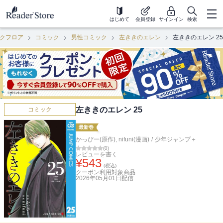
はじめて
会員登録
サインイン
検索
クフロア
コミック
男性コミック
左ききのエレン
左ききのエレン 25
左ききのエレン 25
コミック
最新巻
かっぴー(原作)
,
nifuni(漫画)
/
少年ジャンプ＋
(
0
)
レビューを書く
¥
543
(税込)
クーポン利用対象商品
2026年05月01日
配信