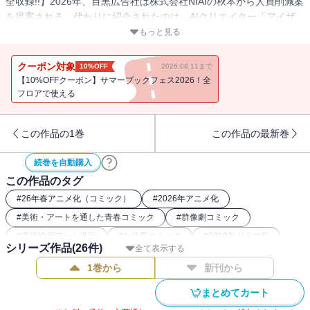
全収録!!】2026年、目黒広告社は株式会社NIAIの秋本から人員削減案
を提案される。代わりに紹介されたのは、AIクリエイター「アイザ
ック」。膨大な案を数秒で出し、柳一の仕事すら再現してしまうそ
もっと見る
の実力に、光一は衝撃を受ける。それでも「自分たちのチームは負
けない」と宣言した光一は人間vsAIの広告コンペ対決に挑むことに
クーポン対象
10%OFF
2026.08.11まで
なり…!?
【10%OFFクーポン】サマーブックフェス2026！全
フロアで使える
この作品の1巻
この作品の最新巻
続巻を自動購入
この作品のタグ
#
26年春アニメ化（コミック）
#
2026年アニメ化
#
美術・アートを通した青春コミック
#
群像劇コミック
#
美術絵画アート漫画
#
お仕事コミック
#
2019年ドラマ化
シリーズ作品(
26
件)
全て表示する
1巻から
新刊から
まとめてカート