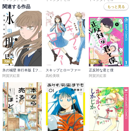
関連する作品
もっと見る
完結
完結
氷の城壁 単行本版【フルカラー】
スキップとローファー
正反対な君と僕
阿賀沢紅茶
高松美咲
阿賀沢紅茶