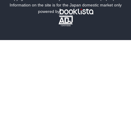
ミステリー
SF
Information on the site is for the Japan domestic market only
powered by
歴史・時代小説
文学
雑誌
グラビア写真集
ボーイズラブ
ティーンズラブ
人文・思想・歴史
社会・政治・法律
ビジネス・経済
サイエンス・テクノロジー
コンピュータ・情報
くらし・家庭
料理・酒
ファッション・美容・ダイエット
ホビー&カルチャー
スポーツ・アウトドア
地図・ガイド
エンターテイメント