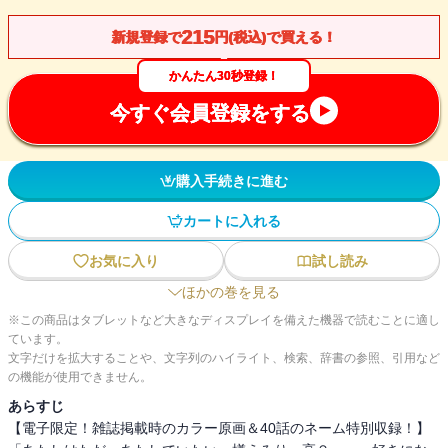
215
新規登録で
円(税込)で買える！
かんたん30秒登録！
今すぐ会員登録をする
購入手続きに進む
カートに入れる
お気に入り
試し読み
ほかの巻を見る
※この商品はタブレットなど大きなディスプレイを備えた機器で読むことに適し
ています。
文字だけを拡大することや、文字列のハイライト、検索、辞書の参照、引用など
の機能が使用できません。
あらすじ
【電子限定！雑誌掲載時のカラー原画＆40話のネーム特別収録！】