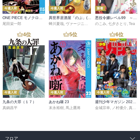
今週入荷
今週入荷
新着
ONE PIECE モノクロ版 115
異世界居酒屋「のぶ」(22)
悪役令嬢レベル99 ～私は裏ボスですが魔王ではありません～ その６
尾田栄一郎
蝉川夏哉
,
ヴァージニア二等兵
のこみ
,
転
,
七夕さとり
,
Tea
4
位
5
位
6
位
今週入荷
今週入荷
今週入荷
九条の大罪（１７）
あかね噺 23
週刊少年マガジン 2026年36・37号[2026年8月5日発売]
真鍋昌平
末永裕樹
,
馬上鷹将
金城宗幸
,
ノ村優介
,
真島ヒロ
フロア