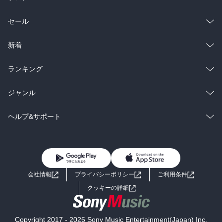
総合
コミック
セール
ラノベ
小説
総合
コミック
新着
雑誌・グラビア
ビジネス・実用
ラノベ
小説
総合
コミック
ランキング
BL・TL
雑誌・グラビア
ビジネス・実用
ラノベ
小説
総合
コミック
ジャンル
BL・TL
雑誌・グラビア
ビジネス・実用
ラノベ
小説
コミック
男性コミック
ヘルプ&サポート
BL・TL
雑誌・グラビア
ビジネス・実用
女性コミック
コミック誌
初めての方へ
ヘルプ
BL・TL
ライトノベル
男子向けラノベ
よくあるご質問
お問い合わせ
会社情報
プライバシーポリシー
ご利用条件
女子向けラノベ
小説
利用規約
クッキーの詳細
国内小説
海外小説
Copyright 2017 - 2026 Sony Music Entertainment(Japan) Inc.