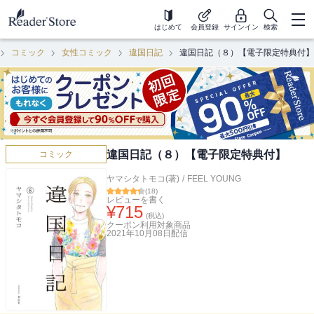
はじめて
会員登録
サインイン
検索
コミック
女性コミック
違国日記
違国日記（８）【電子限定特典付】
違国日記（８）【電子限定特典付】
コミック
ヤマシタトモコ(著)
/
FEEL YOUNG
(
18
)
レビューを書く
¥
715
(税込)
クーポン利用対象商品
2021年10月08日
配信