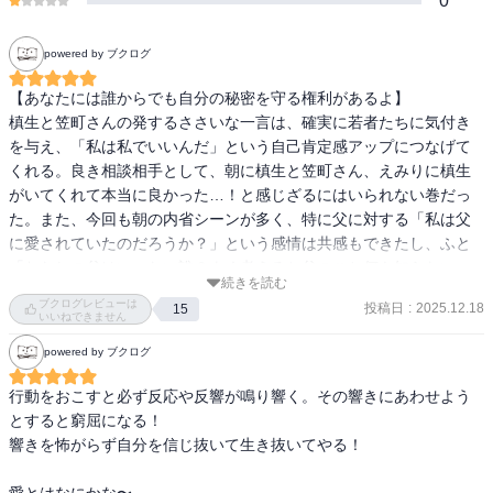
0
powered by ブクログ
【あなたには誰からでも自分の秘密を守る権利があるよ】

槙生と笠町さんの発するささいな一言は、確実に若者たちに気付き
を与え、「私は私でいいんだ」という自己肯定感アップにつなげて
くれる。良き相談相手として、朝に槙生と笠町さん、えみりに槙生
がいてくれて本当に良かった…！と感じざるにはいられない巻だっ
た。また、今回も朝の内省シーンが多く、特に父に対する「私は父
に愛されていたのだろうか？」という感情は共感もできたし、ふと
「わたしの父はいったい誰？よく考えると父のこと何も知らない」
続きを読む
と考える瞬間ってあるよなぁ…と。
ブクログレビューは
投稿日
:
2025.12.18
15
いいねできません
powered by ブクログ
行動をおこすと必ず反応や反響が鳴り響く。その響きにあわせよう
とすると窮屈になる！

響きを怖がらず自分を信じ抜いて生き抜いてやる！

愛とはなにかな〜
