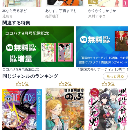
完結
本なら売るほど
ありす、宇宙までも
かくかくしかじか
児島青
売野機子
東村アキコ
関連する特集
ココハナ9月号配信記念
同じジャンルのランキング
もっと見る
1
位
2
位
3
位