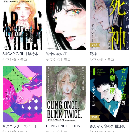
完結
SUGAR GIRL【単行本版】
運命の女の子
死神
ヤマシタトモコ
ヤマシタトモコ
ヤマシタトモコ
完結
サタニック・スイート
CLING ONCE， BLINK TWICE.
さんかく窓の外側は夜
ヤマシタトモコ
ヤマシタトモコ
ヤマシタトモコ