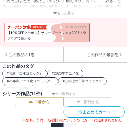
「あたしはただ、あたしでいたい」楢えみり、高２。 好きにな
るのは同性で、相思相愛の彼女がいる。彼女とのことは、親友の朝
には言えていない。いま、朝にとって恋話とは異性とのことでしか
もっと見る
なく、だからこそ「朝とは恋話はしない」とシャットアウトしてき
た。しかし、えみりは自分が自分である大事なことを親友に分かっ
クーポン対象
10%OFF
2026.08.11まで
てもらっていないことに悩んでいたーー。自分が自分でいるため
【10%OFFクーポン】サマーブックフェス2026！全
に。キャッチボールの第８巻！第24回文化庁メディア芸術祭審査委
フロアで使える
員会推薦作品に選出！
この作品の1巻
この作品の最新巻
この作品のタグ
#
恋愛（女性コミック）
#
2026年アニメ化
#
26年冬アニメ化（コミック）
#
ほのぼの日常コミックス
#
2024年映画化
シリーズ作品(
11
件)
全て表示する
1巻から
新刊から
まとめてカート
※無料、予約、入荷通知のコンテンツはカートに追加されません。