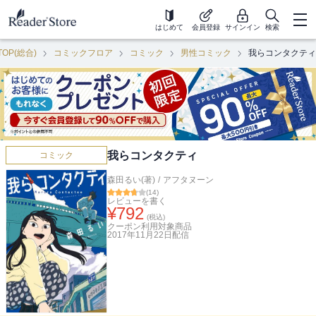
はじめて
会員登録
サインイン
検索
TOP(総合)
コミックフロア
コミック
男性コミック
我らコンタクティ
我らコンタクティ
コミック
森田るい(著)
/
アフタヌーン
(
14
)
レビューを書く
¥
792
(税込)
クーポン利用対象商品
2017年11月22日
配信