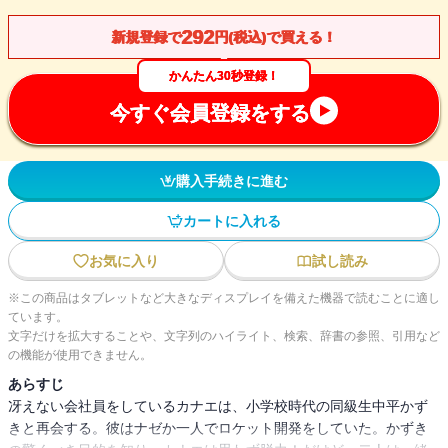
292
新規登録で
円(税込)で買える！
かんたん30秒登録！
今すぐ会員登録をする
購入手続きに進む
カートに入れる
お気に入り
試し読み
※この商品はタブレットなど大きなディスプレイを備えた機器で読むことに適し
ています。
文字だけを拡大することや、文字列のハイライト、検索、辞書の参照、引用など
の機能が使用できません。
あらすじ
冴えない会社員をしているカナエは、小学校時代の同級生中平かず
きと再会する。彼はナゼか一人でロケット開発をしていた。かずき