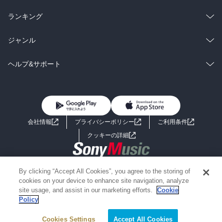
雑誌・グラビア
ビジネス・実用
ラノベ
小説
総合
コミック
ランキング
BL・TL
雑誌・グラビア
ビジネス・実用
ラノベ
小説
総合
コミック
ジャンル
BL・TL
雑誌・グラビア
ビジネス・実用
ラノベ
小説
コミック
男性コミック
ヘルプ&サポート
BL・TL
雑誌・グラビア
ビジネス・実用
女性コミック
コミック誌
初めての方へ
ヘルプ
BL・TL
ライトノベル
男子向けラノベ
よくあるご質問
お問い合わせ
会社情報
プライバシーポリシー
ご利用条件
女子向けラノベ
小説
利用規約
クッキーの詳細
国内小説
海外小説
Copyright 2017 - 2026 Sony Music Entertainment(Japan) Inc.
By clicking “Accept All Cookies”, you agree to the storing of
ミステリー
SF
Information on the site is for the Japan domestic market only
cookies on your device to enhance site navigation, analyze
powered by
site usage, and assist in our marketing efforts.
Cookie
Policy
歴史・時代小説
文学
Cookies Settings
Accept All Cookies