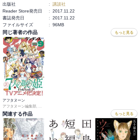
出版社
:
講談社
ここが美しいというか抒情的というかノスタルジックというか。恋
Reader Store発売日
:
2017.11.22
愛に至らない絆。
書誌発売日
:
2017.11.22
ファイルサイズ
:
96MB
同じ著者の作品
もっと見る
アフタヌーン
アフタヌーン編集部
,
ＦｉｏｋＬｅｅ
,
山口つばさ
,
城戸志保
,
ヨシダ。
,
陶延リュウ
関連する作品
もっと見る