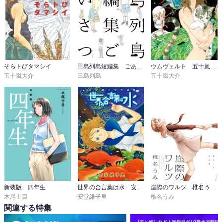
そらトびタマシイ
田島列島短編集 ごあいさつ
ウムヴェルト 五十嵐大介作品集
五十嵐大介
田島列島
五十嵐大介
新装版 四年生
世界の合言葉は水 安堂維子里作品集
崖際のワルツ 椎名うみ作品集
木尾士目
安堂維子里
椎名うみ
関連する特集