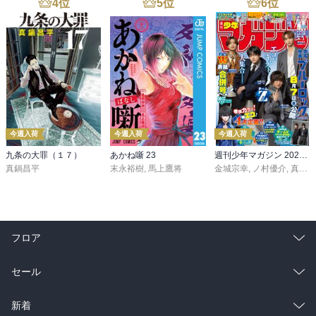
4
位
5
位
6
位
今週入荷
今週入荷
今週入荷
九条の大罪（１７）
あかね噺 23
週刊少年マガジン 2026年36・37号[2026年8月5日発売]
真鍋昌平
末永裕樹
,
馬上鷹将
金城宗幸
,
ノ村優介
,
真島ヒロ
フロア
総合
コミック
セール
ラノベ
小説
総合
コミック
新着