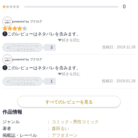
0
powered by ブクログ
このレビューはネタバレを含みます。
続きを読む
いるかいないかもわからない宇宙人に向けた伝言をロケットで打ち
ブクログレビューは
上げる。

投稿日
:
2019.11.28
3
いいねできません
つったらあの絵だよな……と思い出して調べてみたら「パイオニア
powered by ブクログ
探査機の金属板」というらしい。

またそののち「ボイジャーのゴールデンレコード」というもっと込
このレビューはネタバレを含みます。
続きを読む
み入ったものも打ち上げられたのだとか。

ヒューイ、ヒューイと踊る逸脱があまりに美しくて現代の傑作だっ
ブクログレビューは
そして本作ではなんと、映画！　それも宇宙空間で上映し続け
た。最後あっさりと捕まるところまでいくビターさが偏見だがマン
投稿日
:
2019.01.28
1
いいねできません
る！　むねあつ！

ガらしくなく映画の質感でした。
カバー裏に作者コメント。

「私は映画が好きで、人類が滅んでも地球がなくなっても映画だけ
すべてのレビューを見る
はのこってほしいという欲求から、映画を宇宙に逃がしました。」

作品情報
おお。

ジャンル
:
コミック
-
男性コミック
元ネタとされる「アフリカ物語」は未見だが、その作中の変な歌と
著者
:
森田るい
いうか音声と変な踊り（ヒューイー、ヒューイ―）を真似する男女
掲載誌・レーベル
:
アフタヌーン
のコマ。
