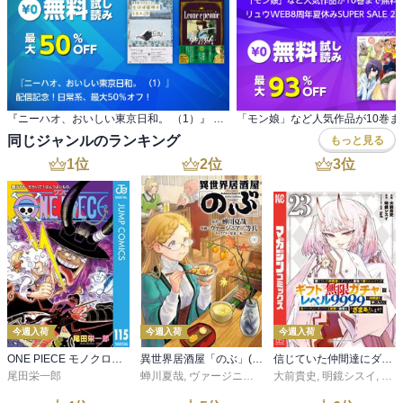
『ニーハオ、おいしい東京日和。 （1）』 配信記念！日常系、最大50％オフ！
同じジャンルのランキング
もっと見る
1
位
2
位
3
位
今週入荷
今週入荷
今週入荷
ONE PIECE モノクロ版 115
異世界居酒屋「のぶ」(22)
信じていた仲間達にダンジョン奥地で殺されかけたがギフト『無限ガチャ』でレベル９９９９の仲間達を手に入れて元パーティーメンバーと世界に復讐＆『ざまぁ！』します！（２３）
尾田栄一郎
蝉川夏哉
,
ヴァージニア二等兵
大前貴史
,
転
,
明鏡シスイ
,
ｔｅ