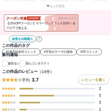
の驚くべき目的を知り、カナエは思わず脱力！だけど、二人は一緒
にロケット開発をすることに！カナエとかずきが小学校の時に見た
もっと見る
UFOも絡み、思いもよらぬ方向へ物語は進む！いくつかの短編漫画
をアフタヌーン誌上に発表し好評だった森田るい氏が満を持して放
クーポン対象
10%OFF
2026.08.11まで
つ初長編漫画！
【10%OFFクーポン】サマーブックフェス2026！全
フロアで使える
続巻を自動購入
この作品のタグ
#
1巻完結名作コミック
#
宇宙がテーマの漫画
#
SFコミック
新刊通知
森田るい
我らコンタクティ
この作品のレビュー
（
14
件）
3.7
レビューを書く
平均
2
5
3
1