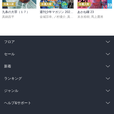
今週入荷
今週入荷
今週入荷
九条の大罪（１７）
週刊少年マガジン 2026年36・37号[2026年8月5日発売]
あかね噺 23
真鍋昌平
金城宗幸
,
ノ村優介
,
真島ヒロ
末永裕樹
,
宮島礼吏
,
馬上鷹将
,
新川直司
,
久
フロア
総合
コミック
セール
ラノベ
小説
総合
コミック
新着
雑誌・グラビア
ビジネス・実用
ラノベ
小説
総合
コミック
ランキング
BL・TL
雑誌・グラビア
ビジネス・実用
ラノベ
小説
総合
コミック
ジャンル
BL・TL
雑誌・グラビア
ビジネス・実用
ラノベ
小説
コミック
男性コミック
ヘルプ&サポート
BL・TL
雑誌・グラビア
ビジネス・実用