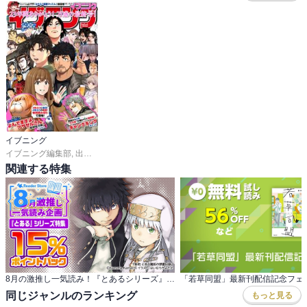
イブニング
イブニング編集部
,
出端祐大
,
天樹征丸
,
さとうふみや
,
天樹征丸
,
さとうふみや
,
佐
関連する特集
8月の激推し一気読み！『とあるシリーズ』特集
「若草同盟」最新刊配信記念フェ
同じジャンルのランキング
もっと見る