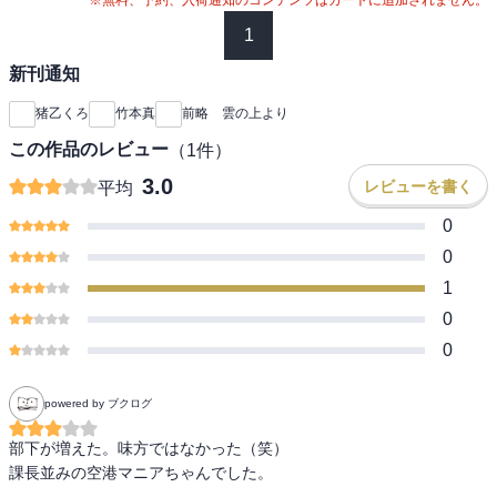
1
新刊通知
猪乙くろ
竹本真
前略 雲の上より
この作品のレビュー
（
1
件）
3.0
レビューを書く
平均
0
0
1
0
0
powered by ブクログ
部下が増えた。味方ではなかった（笑）

課長並みの空港マニアちゃんでした。
