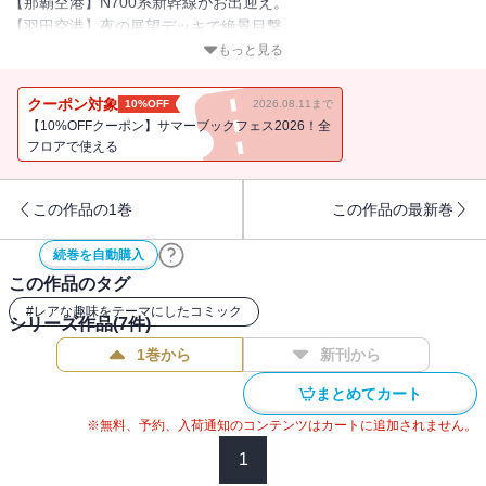
【那覇空港】N700系新幹線がお出迎え。
【羽田空港】夜の展望デッキで絶景目撃。
【小松空港】アグレッシブな恐竜と至福のひと時を。
もっと見る
【青森空港】日本一の桜を見るなら、立ち寄るべし。
【高松空港】100点満点中95点。空港の魅力の本質がわかります。
クーポン対象
10%OFF
2026.08.11まで
【富士山静岡空港】新幹線と、あいまみえる奇跡の空港。
【10%OFFクーポン】サマーブックフェス2026！全
誰も予想できない空港の魅力、お届けします。
フロアで使える
この作品の1巻
この作品の最新巻
続巻を自動購入
この作品のタグ
#
レアな趣味をテーマにしたコミック
シリーズ作品(
7
件)
1巻から
新刊から
まとめてカート
※無料、予約、入荷通知のコンテンツはカートに追加されません。
1