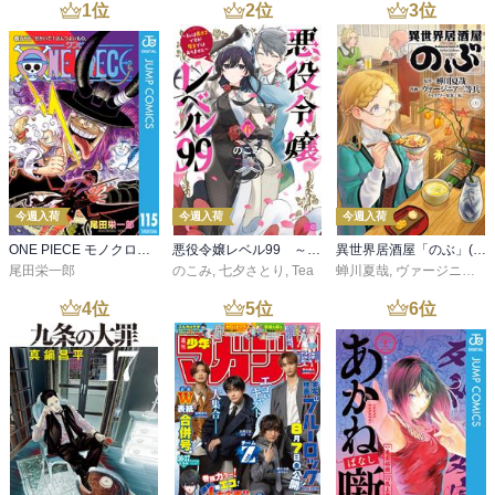
1
位
2
位
3
位
今週入荷
今週入荷
今週入荷
ONE PIECE モノクロ版 115
悪役令嬢レベル99 ～私は裏ボスですが魔王ではありません～ その６
異世界居酒屋「のぶ」(22)
尾田栄一郎
のこみ
,
七夕さとり
,
Tea
蝉川夏哉
,
ヴァージニア二等兵
4
位
5
位
6
位