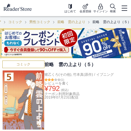
はじめて
会員登録
サインイン
検索
ア
コミック
男性コミック
前略 雲の上より
前略 雲の上より（５）
前略 雲の上より（５）
コミック
猪乙くろ(その他)
,
竹本真(原作)
/
イブニング
(
1
)
レビューを書く
¥
792
(税込)
クーポン利用対象商品
2019年07月23日
配信