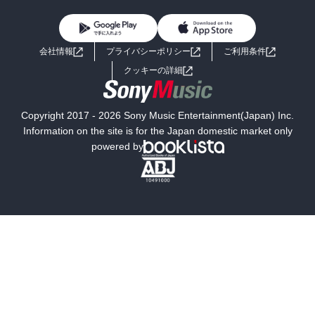
女性コミック
コミック誌
初めての方へ
ヘルプ
BL・TL
ライトノベル
男子向けラノベ
よくあるご質問
お問い合わせ
会社情報
プライバシーポリシー
ご利用条件
女子向けラノベ
小説
利用規約
クッキーの詳細
国内小説
海外小説
Copyright 2017 - 2026 Sony Music Entertainment(Japan) Inc.
ミステリー
SF
Information on the site is for the Japan domestic market only
powered by
歴史・時代小説
文学
雑誌
グラビア写真集
ボーイズラブ
ティーンズラブ
人文・思想・歴史
社会・政治・法律
ビジネス・経済
サイエンス・テクノロジー