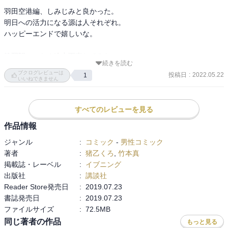
羽田空港編、しみじみと良かった。

明日への活力になる源は人それぞれ。

ハッピーエンドで嬉しいな。

静岡駅いいな！途中下車してみたい。

続きを読む
（そういう漫画ではないはず…）

ブクログレビューは
投稿日
:
2022.05.22
1
最後の最後で急展開。

いいねできません
たまにビジネスマンだったことを思い出す。
すべてのレビューを見る
作品情報
ジャンル
:
コミック
-
男性コミック
著者
:
猪乙くろ
,
竹本真
掲載誌・レーベル
:
イブニング
出版社
:
講談社
Reader Store発売日
:
2019.07.23
書誌発売日
:
2019.07.23
ファイルサイズ
:
72.5MB
同じ著者の作品
もっと見る