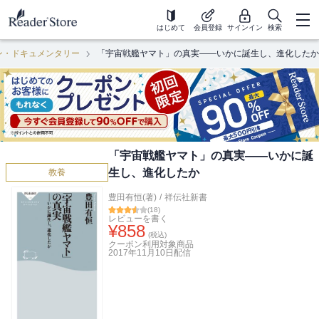
はじめて
会員登録
サインイン
検索
ン・ドキュメンタリー
「宇宙戦艦ヤマト」の真実――いかに誕生し、進化したか
「宇宙戦艦ヤマト」の真実――いかに誕
生し、進化したか
教養
豊田有恒(著)
/
祥伝社新書
(
18
)
レビューを書く
¥
858
(税込)
クーポン利用対象商品
2017年11月10日
配信