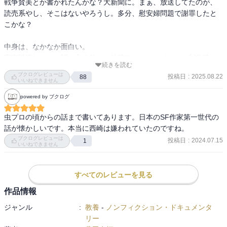
戦争賛美とか書かれたんかな？大新聞に。まぁ、放送してたのが、
読売系やし、そこはないやろうし。多分、慰安婦問題で謝罪したと
こかな？

中身は、なかなか面白い。

宇宙戦艦ヤマトの話に入る前に、鉄腕アトム、エイトマン制作時の
続きを読む
手塚治虫さん、平井和正さんの話などあり。

ブクログレビューは
投稿日
:
2025.08.22
88
そうか、「ニューヨーク1998」は、バイオレンスジャックのパクり
いいねできません
か…

powered by ブクログ
第一章の「日本アニメ誕生から、ヤマトに至るまで」が良い。アニ
メにも、SF作家がいっぱい絡んでたんやなぁ。

虫プロの頃からの話まで書いてあります。日本のSF作家第一世代の
話が懐かしいです。本当に西崎は嫌われていたのですね。
やはり、パイオニアやった手塚治虫さんの影響もあって、アニメ界
ブクログレビューは
投稿日
:
2024.07.15
1
いいねできません
は、虫プロ出身が多いんやな。

へぇ〜藤川圭介さんもシナリオで関連してるんや！（宇宙皇子の人)

更に、富野喜幸さん、安彦良和さんらも！

すべてのレビューを見る
作品情報
この人、「猿の軍団」も絡んでたんや！

当時は、「宇宙戦艦ヤマト」と同じ時間帯やって、みんなは、「猿
ジャンル
:
教養
-
ノンフィクション・ドキュメンタ
の軍団」観てだけど、私はヤマト！

リー
でも、両作品とも視聴率ボロボロみたい。圧勝は、「アルプスの少