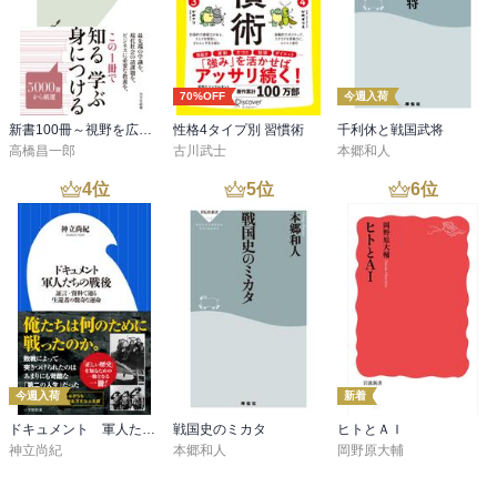
70%OFF
今週入荷
新書100冊～視野を広げる読書～
性格4タイプ別 習慣術
千利休と戦国武将
高橋昌一郎
古川武士
本郷和人
4
位
5
位
6
位
今週入荷
新着
ドキュメント 軍人たちの戦後 ～証言・資料で辿る生還者の数奇な運命～（小学館新書）
戦国史のミカタ
ヒトとＡＩ
神立尚紀
本郷和人
岡野原大輔