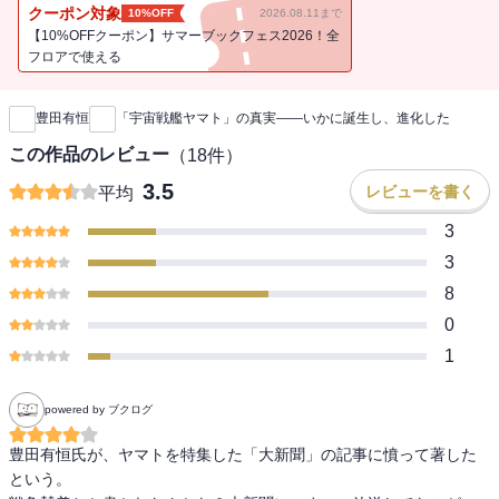
のか・・・・・・貴重な記録と証言で明かされる、大ヒット作誕生
クーポン対象
10%OFF
2026.08.11まで
秘話！
【10%OFFクーポン】サマーブックフェス2026！全
フロアで使える
新刊通知
豊田有恒
「宇宙戦艦ヤマト」の真実――いかに誕生し、進化した
この作品のレビュー
（
18
件）
3.5
レビューを書く
平均
3
3
8
0
1
powered by ブクログ
豊田有恒氏が、ヤマトを特集した「大新聞」の記事に憤って著した
という。
