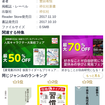
著者
:
豊田有恒
女ハイジ」…確かに勝てんか(^◇^;)

掲載誌・レーベル
:
祥伝社新書
出版社
:
祥伝社
結局のところ、ヤマトは、好きやけど、西崎さんは？って感じや
Reader Store発売日
:
2017.11.10
な。その功績は認めるけど。

書誌発売日
:
2017.10.10
西崎さん、クリエイターに対する敬意がなさそう…

ファイルサイズ
:
0.5MB
松本零士さんも、めっちゃ安いお金でやってたみたい。創作意欲だ
関連する特集
けでは、食べていけんしね。

自分に出来ん事やって貰うんやから、もっとちゃんと対応したら、
ええのに…

角川春樹さんと対照的みたいね。

でも、今も、ヤマト上映されたりしてるな…何匹どじょうがおるん
やろ？

【夏電書2026】仮面ライダーもプリキュアも 人気キャラクター大集結フェア
「さらば…」ぐらいで終わっとけば、ええのに…沖田艦長が生き返
同じジャンルのランキング
もっと見る
った時は、びっくりしたもんな…なんぼなんでも…って…

1
位
2
位
3
位
地球滅亡まで××日…

地球滅亡しても、ヤマトは、不滅かも？