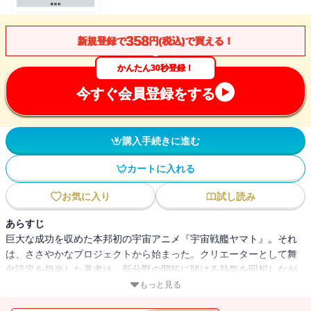
358
新規登録で
円(税込)で買える！
かんたん30秒登録！
今すぐ会員登録をする
購入手続きに進む
カートに入れる
お気に入り
試し読み
あらすじ
巨大な成功を収めた本邦初の宇宙アニメ『宇宙戦艦ヤマト』。それ
は、ささやかなプロジェクトから始まった。クリエーターとして舞
台設定を担当した著者は、新分野の開拓に賭ける熱気を回想しなが
ら、作品創成の真実に迫っていきます。不評だった最初のテレビ放
もっと見る
映が、なぜ甦ったのか。ストーリーはどう拡大し、変容していった