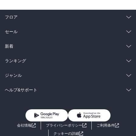
フロア
総合
コミック
セール
ラノベ
小説
総合
コミック
新着
雑誌・グラビア
ビジネス・実用
ラノベ
小説
総合
コミック
ランキング
BL・TL
雑誌・グラビア
ビジネス・実用
ラノベ
小説
総合
コミック
ジャンル
BL・TL
雑誌・グラビア
ビジネス・実用
ラノベ
小説
コミック
男性コミック
ヘルプ&サポート
BL・TL
雑誌・グラビア
ビジネス・実用
女性コミック
コミック誌
初めての方へ
ヘルプ
BL・TL
ライトノベル
男子向けラノベ
よくあるご質問
お問い合わせ
会社情報
プライバシーポリシー
ご利用条件
女子向けラノベ
小説
利用規約
クッキーの詳細