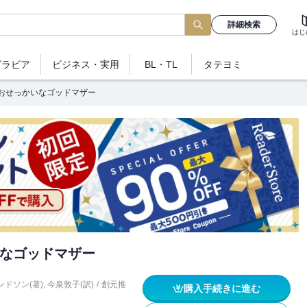
詳細検索
はじ
グラビア
ビジネス
・実用
BL・TL
タテヨミ
おせっかいなゴッドマザー
なゴッドマザー
ドソン(著)
,
今泉敦子(訳)
/
創元推
購入手続きに進む