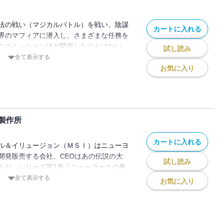
法の戦い（マジカルバトル）を戦い、陰謀
カートに入れる
界のマフィアに潜入し、さまざまな任務を
このミッションほど緊張したことはない。
試し読み
結婚式のために、ウエディングドレスのセ
全て表示する
に入れるのだ。友人たちの協力を得て作戦
お気に入り
で魔法を使ったいざこざが発生。大勢の
しまう。誰かがわざと魔法を人目にさらそ
ティはオーウェンの反対を押し切り、調査
気シリーズ、ついにグランドフィナーレ！
製作所
カートに入れる
ル＆イリュージョン（ＭＳＩ）はニューヨ
開発販売する会社。CEOはあの伝説の大
試し読み
人だ。シリーズ第1巻『ニューヨークの魔
間前の出来事を警備部長ガーゴイルのサム
全て表示する
お気に入り
犯罪の魔法」、（株）ＭＳＩの研究開発部
ーウェンと養母、お互いを思いやりながら
きない二人の心の交流を描いた表題作な