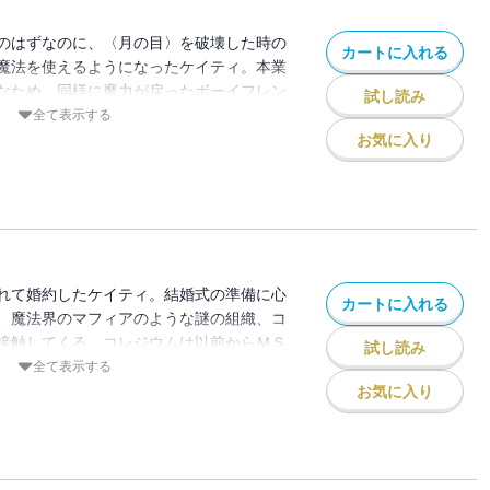
セカンド・シーズン開幕。
のはずなのに、〈月の目〉を破壊した時の
カートに入れる
魔法を使えるようになったケイティ。本業
なため、同様に魔力が戻ったボーイフレン
試し読み
の使い方を教わる毎日だ。そんなある日、
全て表示する
トのエルフの様子がおかしいことに気づ
お気に入り
フを抑圧している〉というビラが配られ、
エルフたちも動揺しているというのだ。周
次々と姿を消しはじめる。ひそかに調査に
オーウェン。やがてふたりの身にも敵の魔
人気シリーズ第7弾。
れて婚約したケイティ。結婚式の準備に心
カートに入れる
、魔法界のマフィアのような謎の組織、コ
接触してくる。コレジウムは以前からＭＳ
試し読み
いたが、マーリンがＭＳＩのトップに返り
全て表示する
を挫かれたらしい。だがコレジウムの息の
お気に入り
だＭＳＩ内部に多数いるはず。マーリンは
イを送り込むことに。となれば適任なのは
結婚式目前で潜入捜査？ どうなるケイテ
、大人気シリーズ第8弾。／解説＝池澤春