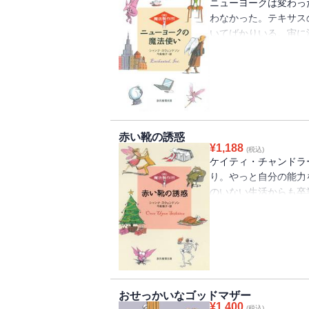
ニューヨークは変わっ
わなかった。テキサス
いてばかりいる。宙に
会の屋根にいたりいな
んなの想定外だ。でも
い。変なのはこの街？
きないし、会社の女上
んざりしていたある日
た。でもちょっと待っ
赤い靴の誘惑
ューヨークを舞台にし
¥
1,188
(税込)
記』。（株）魔法製作
ケイティ・チャンドラ
り。やっと自分の能力
のいない生活からも卒
り人生そううまくはい
雰囲気は最悪に。魔法
を任され、ただでさえ
サスからパパとママが
りの、会社の顧問弁護
協力で、なんとか無事
おせっかいなゴッドマザー
が見えると言い出した
¥
1,400
(税込)