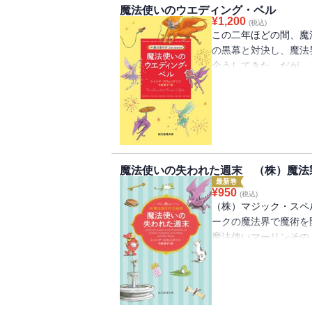
魔法使いのウエディング・ベル
菜
¥
1,200
(税込)
この二年ほどの間、魔
の黒幕と対決し、魔法
全うしてきた。だが、
愛するオーウェンとの
ールで最高の一着を手
開始。ところが、会場
人々が魔法を目撃して
うとしている？ ケイ
を始めるが……。大人
魔法使いの失われた週末 （株）魔法
最新巻
¥
950
(税込)
（株）マジック・スペ
ークの魔法界で魔術を
魔法使いマーリンその
法使い』が始まる数週
の目をとおして語る「
理論魔術課の責任者オ
も素直に愛情を表現で