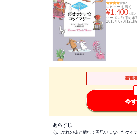
(
45
)
レビューを書く
¥
1,400
(税込
クーポン利用対象
2018年07月12日
新規
今す
あらすじ
あこがれの彼と晴れて両思いになったケイ