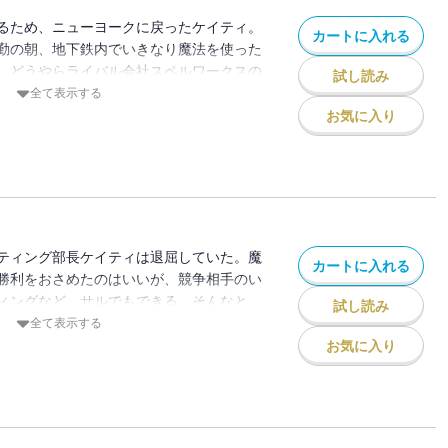
るため、ニューヨークに戻ったケイティ。
カートに入れる
勤の朝、地下鉄内でいきなり魔法を使った
。どうやらライバル会社スペルワークスの
試し読み
用を企む輩を阻止すべく立ちあがった、伝
全て表示する
ン率いる（株）ＭＳＩ。切り札はマーケテ
お気に入り
ケイティのカスタマーカンファレンス。愛
も得て、計画は順調に進むかに見えた。だ
なか、敵の陰謀がオーウェンを襲う。そし
出生の秘密が明らかに……。大人気のロマ
第5弾！
ティング部長ケイティは退屈していた。魔
カートに入れる
勝利をおさめたのはいいが、競争相手のい
ィングなど、サルでもできる。そんなと
試し読み
好機と、魔力をもつ者が読むと正気を失う
全て表示する
んでいたオーウェンが、とんでもないこと
お気に入り
渇望を生み出し、他者を支配する力を与え
が、こともあろうにニューヨークのティフ
のだ。放っておけば、世界中が大混乱に陥
ンはケイティとともに追跡を開始する。大