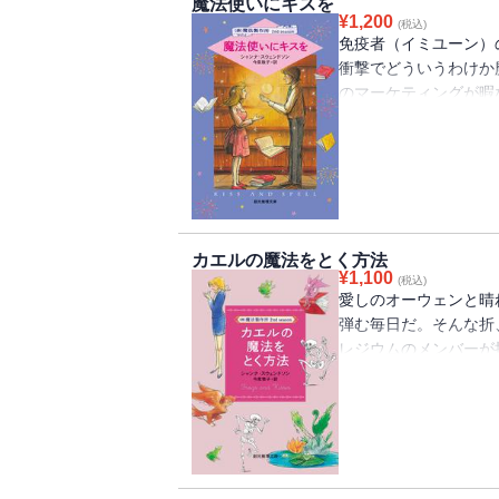
魔法使いにキスを
人気シリーズ第6弾、
¥
1,200
(税込)
免疫者（イミユーン）
衝撃でどういうわけか
のマーケティングが暇
ドのオーウェンに魔法
ケイティはアシスタン
く。〈魔法使いがエル
（株）ＭＳＩに勤める
囲では、エルフたちが
乗り出したケイティと
カエルの魔法をとく方法
の手が伸びる……。大
¥
1,100
(税込)
愛しのオーウェンと晴
弾む毎日だ。そんな折
レジウムのメンバーが
Ｉの乗っ取りを企てて
咲いたことで、目論見
かかった社員は、いま
一計を案じ、逆にスパ
ケイティしかいない。
ィ。お待たせしました