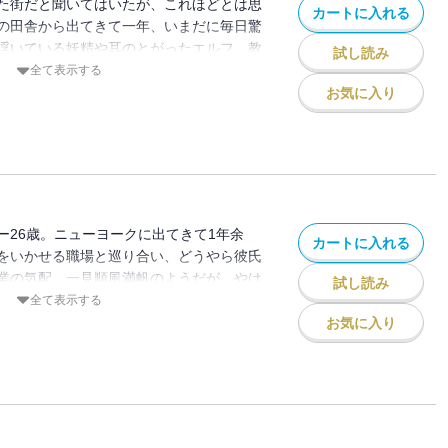
た街だと聞いてはいたが、これほどとは思
カートに入れる
の田舎から出てきて一年、いまだに毎日驚
浮いている妖精や耳のとがったエルフ、教
試し読み
かったりするガーゴイル・・・・・・。こ
全て表示する
、ニューヨーカーたちは振り返りもしな
お気に入り
 それともわたし？ ボーイフレンドはで
司はヒステリーの二重人格。いい加減にう
、思いもかけない転職の話が舞い込んでき
て、うまい話には必ず裏がある。現代のニ
た、魔法版『ブリジット・ジョーンズの日
所シリーズ第1弾。
ー26歳。ニューヨークに出てきて1年余
カートに入れる
をいかせる職場と巡り合い、どうやら彼氏
業の気配。一見順風満帆のようだが、やは
試し読み
かないもの。スパイ事件が発生し、社内の
全て表示する
に免疫のあるケイティがスパイ事件の調査
お気に入り
目が回るほどの忙しさのなか、なんとテキ
やってくるという。つき合いはじめたばか
士で免疫者（イミユーン）仲間イーサンの
乗りきれると思った矢先、ママが変なもの
。危うし、ケイティ！ 好評〈（株）魔法