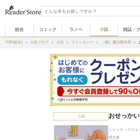
総合
コミック
ラノベ
小説
雑誌・
TOP(総合)
小説フロア
小説
ファンタジー
（株）魔法製作所
おせっかい
小説
シャンナ・スウェン
理文庫