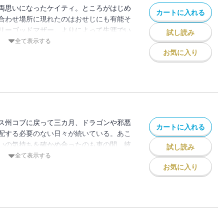
両思いになったケイティ。ところがはじめ
カートに入れる
合わせ場所に現れたのはおせじにも有能そ
リーゴッドマザー。よりによって生涯でい
試し読み
に「本物の恋を見つける手助けをする」と
全て表示する
り願ったものの、肝心のデートは緊急事態
お気に入り
難だ。一方、魔法の悪用を企む一味が派手
たため、対策を講じることになった（株）
たしても危険な任務につくはめに。だが、
くも亀裂を生じさせることになろうと
ゃれでロマンチックなファンタジー。好評
説＝妹尾ゆふ子
ス州コブに戻って三カ月、ドラゴンや邪悪
カートに入れる
配する必要のない日々が続いている。あこ
いの気持ちを確かめ合ったのも束の間、彼
試し読み
という、ロマンス小説のヒロインのような
全て表示する
ったケイティ。魔法の悪用を企む一味との
お気に入り
るまいと、ニューヨークをあとにしたのだ
とは縁のないはずのコブの町で、魔法のに
。ケイティは（株）ＭＳＩに助けを求め
るてんやわんやをさばきつつの大奮闘、果
おしゃれでロマンチックなファンタジー第