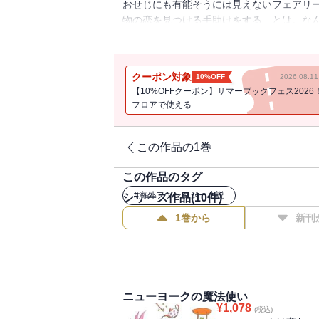
おせじにも有能そうには見えないフェアリ
物の恋を見つける手助けをする」とは。な
れ。前途多難だ。一方、魔法の悪用を企む
（株）ＭＳＩ。ケイティはまたしても危険
せることになろうとは・・・・・・。おし
クーポン対象
10%OFF
2026.08.
妹尾ゆふ子
【10%OFFクーポン】サマーブックフェス2026
フロアで使える
この作品の1巻
この作品のタグ
#
海外ファンタジー小説
シリーズ作品(
10
件)
1巻から
新刊
ニューヨークの魔法使い
¥
1,078
(税込)