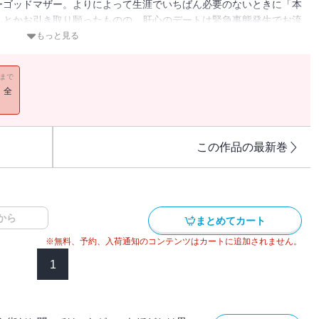
ーゴッドマザー。よりによって生涯でいちばん必要のないときに「本
んとかお引き取り願ったものの、肝心のデートは緊急事態発生でお流
一味が派手な広告戦略に打って出たため、対策を講じることになった
もっと見る
な任務につくはめに。だが、それがふたりの仲に早くも亀裂を生じさ
ゃれでロマンチックなファンタジー。好評シリーズ第三弾。／解説＝
11まで
！全
この作品の最新巻
から
まとめてカート
※無料、予約、入荷通知のコンテンツはカートに追加されません。
1