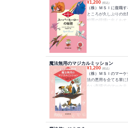
¥
1,200
(税込)
4弾。
（株）ＭＳＩに復職す
ところが久しぶりの出
犯罪の現場に出くわす
仕業らしい。魔法の悪
説の大魔法使いマーリ
ィング部長に昇進した
するオーウェンの協力
がカンファレンスのさ
てついにオーウェンの
魔法無用のマジカルミッション
ンチックファンタジー
¥
1,200
(税込)
（株）ＭＳＩのマーケ
法の悪用を企てる輩に
ない市場でのマーケテ
き、魔力を失ったのを
古写本の解読にいそし
に気づいた。権力への
る危険な石〈月の目〉
ァニーに現れたという
ってしまう。オーウェ