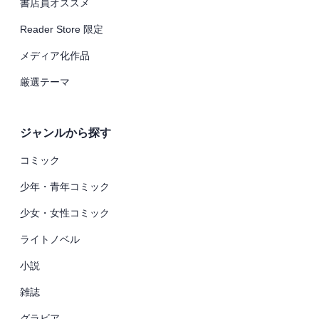
書店員オススメ
Reader Store 限定
メディア化作品
厳選テーマ
ジャンルから探す
コミック
少年・青年コミック
少女・女性コミック
ライトノベル
小説
雑誌
グラビア