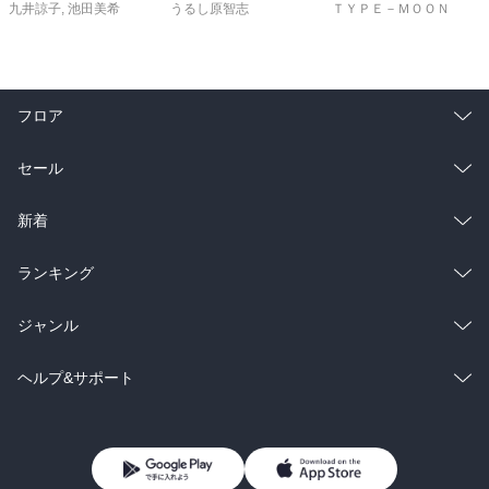
九井諒子
,
池田美希
うるし原智志
ＴＹＰＥ－ＭＯＯＮ
フロア
総合
コミック
セール
ラノベ
小説
総合
コミック
新着
雑誌・グラビア
ビジネス・実用
ラノベ
小説
総合
コミック
ランキング
BL・TL
雑誌・グラビア
ビジネス・実用
ラノベ
小説
総合
コミック
ジャンル
BL・TL
雑誌・グラビア
ビジネス・実用
ラノベ
小説
コミック
男性コミック
ヘルプ&サポート
BL・TL
雑誌・グラビア
ビジネス・実用
女性コミック
コミック誌
初めての方へ
ヘルプ
BL・TL
ライトノベル
男子向けラノベ
よくあるご質問
お問い合わせ