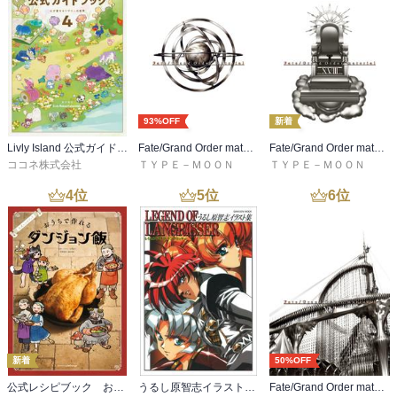
93%OFF
新着
Livly Island 公式ガイドブック４ 心が重なるリヴリーの世界【プロダクトコード付き】
Fate/Grand Order material I
Fate/Grand Order material XVIII
ココネ株式会社
ＴＹＰＥ－ＭＯＯＮ
ＴＹＰＥ－ＭＯＯＮ
4
位
5
位
6
位
新着
50%OFF
公式レシピブック おうちで作れるダンジョン飯
うるし原智志イラスト集 レジェンド・オブ・ラングリッサー
Fate/Grand Order material XVI