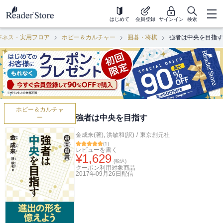
はじめて
会員登録
サインイン
検索
ジネス・実用フロア
ホビー＆カルチャー
囲碁・将棋
強者は中央を目指す
ホビー＆カルチャ
強者は中央を目指す
ー
金成来(著)
,
洪敏和(訳)
/
東京創元社
(
1
)
レビューを書く
¥
1,629
(税込)
クーポン利用対象商品
2017年09月26日
配信