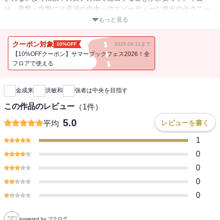
は、序盤・中盤には必須の中央へのスピーディーな進出のテクニッ
クをテーマにしています。
もっと見る
クーポン対象
10%OFF
2026.08.11まで
【10%OFFクーポン】サマーブックフェス2026！全
フロアで使える
新刊通知
金成来
洪敏和
強者は中央を目指す
この作品のレビュー
（
1
件）
5.0
レビューを書く
平均
1
0
0
0
0
powered by ブクログ