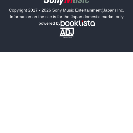
国内小説
海外小説
Copyright 2017 - 2026 Sony Music Entertainment(Japan) Inc.
ミステリー
SF
Information on the site is for the Japan domestic market only
powered by
歴史・時代小説
文学
雑誌
グラビア写真集
ボーイズラブ
ティーンズラブ
人文・思想・歴史
社会・政治・法律
ビジネス・経済
サイエンス・テクノロジー
コンピュータ・情報
くらし・家庭
料理・酒
ファッション・美容・ダイエット
ホビー&カルチャー
スポーツ・アウトドア