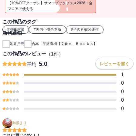
大手銀行にバブル期に入行して、今は大阪西支店融資課長の半沢直
【10%OFFクーポン】サマーブックフェス2026！全
樹。支店長命令で無理に融資の承認を取り付けた会社が倒産した。
フロアで使える
すべての責任を押しつけようと暗躍する支店長。四面楚歌の半沢に
この作品のタグ
は５億円の債権の回収しかない。「やられたら、倍返し。」半沢直
樹の登場！
#
池井戸潤
#
国内小説合本版
#
半沢直樹関連作
新刊通知
「オレたち花のバブル組」
池井戸潤
合本 半沢直樹【文春ｅ－Ｂｏｏｋｓ】
巨額損失を出した一族経営の老舗ホテルの再建を押し付けられた半
この作品のレビュー
（
1
件）
沢。会社内の見えざる敵の暗躍、金融庁の「最強のボスキャラ」と
の対決、出向先での執拗ないじめ。四面楚歌の状況で、絶対に負け
5.0
レビューを書く
平均
られない半沢と仲間たちは反撃を狙う！
1
「ロスジェネの逆襲」
0
子会社・東京セントラル証券に出向した半沢に、ＩＴ企業買収の案
0
件が転がり込んだ。巨額の収益が見込まれたが、親会社・東京中央
0
銀行が卑劣な手段で横取り。社内での立場を失った半沢は、バブル
0
世代に反発する若い部下・森山とともに「倍返し」を狙う。一発逆
転の策はあるか？
御殿まり
「銀翼のイカロス」
出向先から銀行に復帰した半沢は、破綻寸前の巨大航空会社を担当
これは買いだな！！