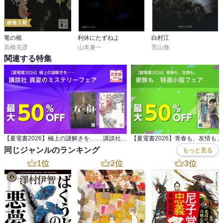
続巻入荷
竜の柩
利休にたずねよ
白村江
高橋克彦
山本兼一
荒山徹
関連する特集
【夏電書2026】極上の謎解きを…… 講談社 真夏のミステリーフェア
同じジャンルのランキング
もっと見る
1
位
2
位
3
位