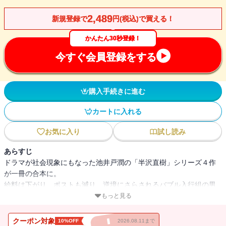
2,489
新規登録で
円(税込)で買える！
かんたん30秒登録！
今すぐ会員登録をする
購入手続きに進む
カートに入れる
お気に入り
試し読み
あらすじ
ドラマが社会現象にもなった池井戸潤の「半沢直樹」シリーズ４作
が一冊の合本に。
給料は下がり、ポストも減り、逆境にさらされるバブル入行組の男
たちの意地と挑戦を鮮やかに描く痛快エンターテインメント！
もっと見る
「オレたちバブル入行組」
クーポン対象
10%OFF
2026.08.11まで