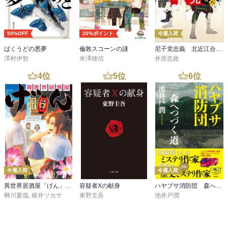
50%OFF
20%ポイント
今週入荷
ばくうどの悪夢
倫敦スコーンの謎
尼子党忠義 北近江合戦心得〈八〉
澤村伊智
米澤穂信
井原忠政
4
位
5
位
6
位
今週入荷
今週入荷
異世界居酒屋「げん」三杯目
容疑者Xの献身
ハヤブサ消防団 森へつづく道
蝉川夏哉
,
碓井ツカサ
東野圭吾
池井戸潤