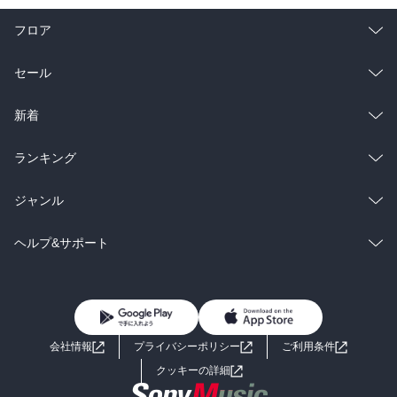
フロア
総合
コミック
セール
ラノベ
小説
総合
コミック
新着
雑誌・グラビア
ビジネス・実用
ラノベ
小説
総合
コミック
ランキング
BL・TL
雑誌・グラビア
ビジネス・実用
ラノベ
小説
総合
コミック
ジャンル
BL・TL
雑誌・グラビア
ビジネス・実用
ラノベ
小説
コミック
男性コミック
ヘルプ&サポート
BL・TL
雑誌・グラビア
ビジネス・実用
女性コミック
コミック誌
初めての方へ
ヘルプ
BL・TL
ライトノベル
男子向けラノベ
よくあるご質問
お問い合わせ
会社情報
プライバシーポリシー
ご利用条件
女子向けラノベ
小説
利用規約
クッキーの詳細