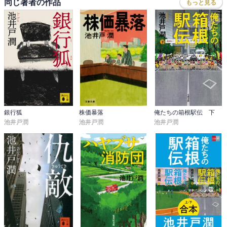
同じ著者の作品
もっと見る
銀行狐
株価暴落
俺たちの箱根駅伝 下
池井戸潤
池井戸潤
池井戸潤