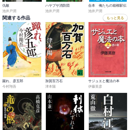
仇敵
ハヤブサ消防団
合本 俺たちの箱根駅伝
池井戸潤
池井戸潤
池井戸潤
関連する作品
もっと見る
蹴れ、彦五郎
加賀百万石
サジュエと魔法の本
今村翔吾
津本陽
伊藤英彦