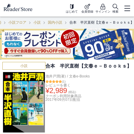
はじめて
会員登録
サインイン
検索
)
小説フロア
小説
国内小説
合本 半沢直樹【文春ｅ－Ｂｏｏｋｓ】
合本 半沢直樹【文春ｅ－Ｂｏｏｋｓ】
小説
池井戸潤(著)
/
文春e-Books
(
1
)
レビューを書く
¥
2,989
(税込)
クーポン利用対象商品
2017年09月07日
配信