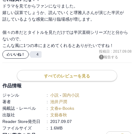
することに。ところが政府主導の再建機関がつきつけてきたのは、
ドラマを見てからファンになりました。

何と500億円もの借金の棒引き!? とても飲めない無茶な話だが、な
嬉しい誤算でしょうか、読んでいくと堺雅人さんが演じた半沢が

ぜか銀行上層部も敵に回る。銀行内部の大きな闇に直面した半沢の
話しているような感覚に陥り臨場感が増します。

運命やいかに？
個々の本だとタイトルを見ただけでは半沢直樹シリーズだと分から
＊「ロスジェネの逆襲」「銀翼のイカロス」は、文春文庫を底本に
ないので、

しています
こんな風に1つの本にまとめてくれるとありがたいですね！
投稿日
:
2017.09.08
＊文春文庫に掲載されている解説は、この電子版合本には収録され
いいね！
4
報告する
ていません
すべてのレビューを見る
作品情報
ジャンル
:
小説
-
国内小説
著者
:
池井戸潤
掲載誌・レーベル
:
文春e-Books
出版社
:
文藝春秋
Reader Store発売日
:
2017.09.07
ファイルサイズ
:
1.6MB