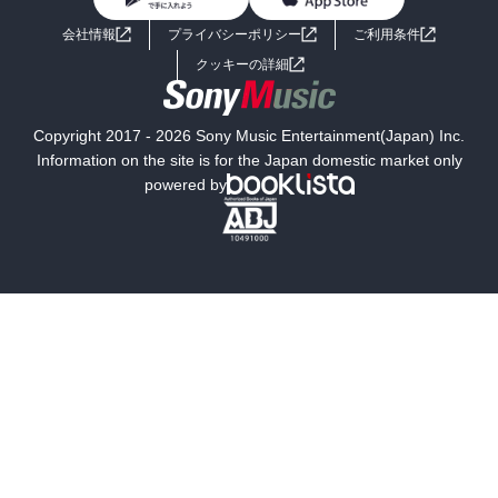
BL・TL
ライトノベル
男子向けラノベ
よくあるご質問
お問い合わせ
会社情報
プライバシーポリシー
ご利用条件
女子向けラノベ
小説
利用規約
クッキーの詳細
国内小説
海外小説
Copyright 2017 - 2026 Sony Music Entertainment(Japan) Inc.
ミステリー
SF
Information on the site is for the Japan domestic market only
powered by
歴史・時代小説
文学
雑誌
グラビア写真集
ボーイズラブ
ティーンズラブ
人文・思想・歴史
社会・政治・法律
ビジネス・経済
サイエンス・テクノロジー
コンピュータ・情報
くらし・家庭