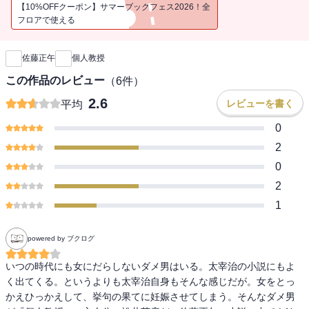
【10%OFFクーポン】サマーブックフェス2026！全
フロアで使える
新刊通知
佐藤正午
個人教授
この作品のレビュー
（
6
件）
2.6
レビューを書く
平均
0
2
0
2
1
powered by ブクログ
いつの時代にも女にだらしないダメ男はいる。太宰治の小説にもよ
く出てくる。というよりも太宰治自身もそんな感じだが。女をとっ
かえひっかえして、挙句の果てに妊娠させてしまう。そんなダメ男