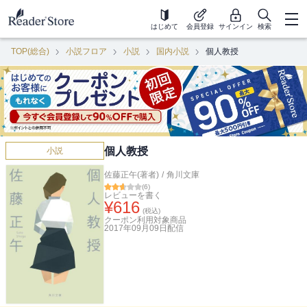
はじめて
会員登録
サインイン
検索
TOP(総合)
小説フロア
小説
国内小説
個人教授
個人教授
小説
佐藤正午(著者)
/
角川文庫
(
6
)
レビューを書く
¥
616
(税込)
クーポン利用対象商品
2017年09月09日
配信