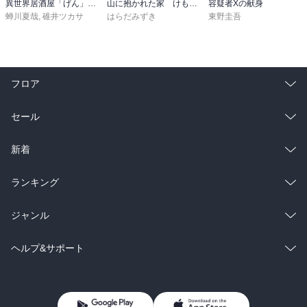
異世界居酒屋「げん」三杯目
山に抱かれた家 けもの道
容疑者Xの献身
蝉川夏哉
,
碓井ツカサ
はらだみずき
東野圭吾
フロア
総合
コミック
セール
ラノベ
小説
総合
コミック
新着
雑誌・グラビア
ビジネス・実用
ラノベ
小説
総合
コミック
ランキング
BL・TL
雑誌・グラビア
ビジネス・実用
ラノベ
小説
総合
コミック
ジャンル
BL・TL
雑誌・グラビア
ビジネス・実用
ラノベ
小説
コミック
男性コミック
ヘルプ&サポート
BL・TL
雑誌・グラビア
ビジネス・実用
女性コミック
コミック誌
初めての方へ
ヘルプ