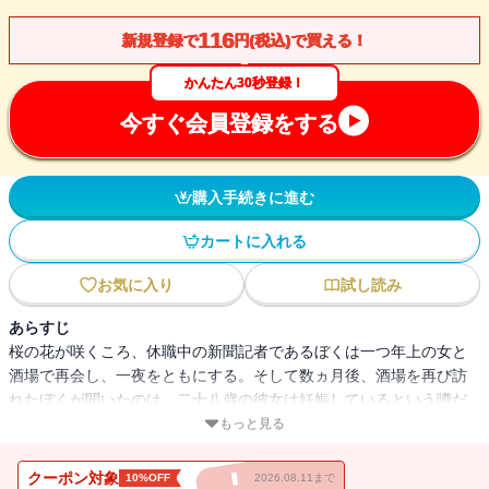
116
新規登録で
円(税込)で買える！
かんたん30秒登録！
今すぐ会員登録をする
購入手続きに進む
カートに入れる
お気に入り
試し読み
あらすじ
桜の花が咲くころ、休職中の新聞記者であるぼくは一つ年上の女と
酒場で再会し、一夜をともにする。そして数ヵ月後、酒場を再び訪
れたぼくが聞いたのは、二十八歳の彼女は妊娠しているという噂だ
った。
もっと見る
クーポン対象
10%OFF
2026.08.11まで