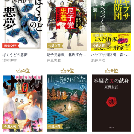
50%OFF
今週入荷
今週入荷
ばくうどの悪夢
尼子党忠義 北近江合戦心得〈八〉
ハヤブサ消防団 森へつづく道
澤村伊智
井原忠政
池井戸潤
4
位
5
位
6
位
今週入荷
今週入荷