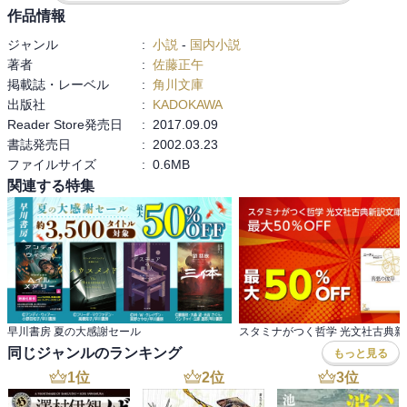
作品情報
ジャンル
:
小説
-
国内小説
著者
:
佐藤正午
掲載誌・レーベル
:
角川文庫
出版社
:
KADOKAWA
Reader Store発売日
:
2017.09.09
書誌発売日
:
2002.03.23
ファイルサイズ
:
0.6MB
関連する特集
早川書房 夏の大感謝セール
同じジャンルのランキング
もっと見る
1
位
2
位
3
位