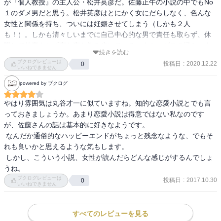
が『個人教授』の主人公・松井英彦だ。佐藤正午の小説の中でもNo
１のダメ男だと思う。松井英彦はとにかく女にだらしなく、色んな
女性と関係を持ち、ついには妊娠させてしまう（しかも２人
も！）。しかも清々しいまでに自己中心的な男で責任も取らず、休
職して仕事もせず夜な夜な飲み歩いている。まさにゲスの極み。タ
続きを読む
イトルが『個人教授』となっているように、ダメ男松井英彦の師匠
ブクログレビューは
投稿日
:
2020.12.22
0
である「教授」という人物も出てくるのだが、こちらもダメ男であ
いいねできません
る。この「教授」なる人物は定職につかず、夜な夜な飲み歩いてい
powered by ブクログ
る。「教授」と呼ばれているが、実際は教授ではなく、松井英彦が
一方的に慕っていて「教授」と呼んでいるのである。この主人公・
やはり雰囲気は丸谷才一に似ていますね。知的な恋愛小説とでも言
松井英彦と「教授」の一方的な師弟関係は夏目漱石の『こころ』の
っておきましょうか。あまり恋愛小説は得意ではない私なのです
「私」と「先生」の関係を彷彿とさせる。
が、佐藤さんの話は基本的に好きなようです。

 なんだか通俗的なハッピーエンドがちょっと残念なような、でもそ
れも良いかと思えるような気もします。

 しかし、こういう小説、女性が読んだらどんな感じがするんでしょ
ブクログレビューは
投稿日
:
2017.10.30
0
いいねできません
すべてのレビューを見る