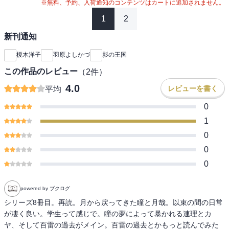
※無料、予約、入荷通知のコンテンツはカートに追加されません。
1
2
新刊通知
榎木洋子
羽原よしかづ
影の王国
この作品のレビュー
（
2
件）
4.0
レビューを書く
平均
0
1
0
0
0
powered by ブクログ
シリーズ8冊目。再読。月から戻ってきた瞳と月哉。以束の間の日常
が凄く良い。学生って感じで。瞳の夢によって暴かれる連理とカ
ヤ、そして百雷の過去がメイン。百雷の過去とかもっと読んでみた