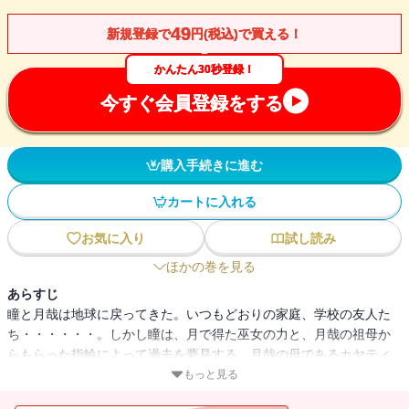
49
新規登録で
円(税込)で買える！
かんたん30秒登録！
今すぐ会員登録をする
購入手続きに進む
カートに入れる
お気に入り
試し読み
ほかの巻を見る
あらすじ
瞳と月哉は地球に戻ってきた。いつもどおりの家庭、学校の友人た
ち・・・・・・。しかし瞳は、月で得た巫女の力と、月哉の祖母か
らもらった指輪によって過去を夢見する。月哉の母であるカヤティ
ーザの、月の王との記憶。なぜ彼女は月哉を生んだのか、どうして
もっと見る
瞳の母は地球に逃げねばならなかったのか？ まだやり残したこと