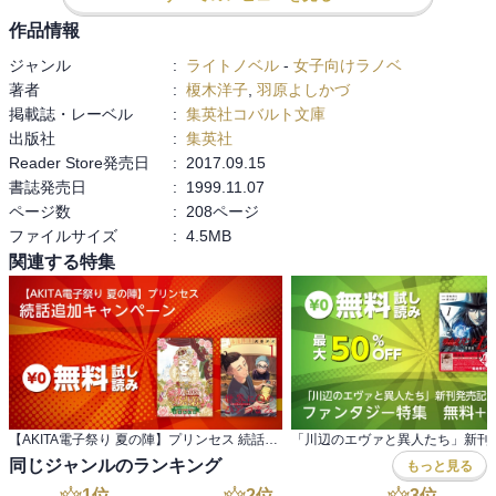
作品情報
ジャンル
:
ライトノベル
-
女子向けラノベ
著者
:
榎木洋子
,
羽原よしかづ
掲載誌・レーベル
:
集英社コバルト文庫
出版社
:
集英社
Reader Store発売日
:
2017.09.15
書誌発売日
:
1999.11.07
ページ数
:
208ページ
ファイルサイズ
:
4.5MB
関連する特集
【AKITA電子祭り 夏の陣】プリンセス 続話追加キャンペーン
同じジャンルのランキング
もっと見る
1
位
2
位
3
位