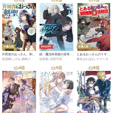
今週入荷
50%OFF
今週入荷
片田舎のおっさん、剣聖になる 11 ～ただの田舎の剣術師範だったのに、大成した弟子たちが俺を放ってくれない件～
続・魔法科高校の劣等生 メイジアン・カンパニー(11)
とあるおっさんのＶＲＭＭＯ活動記34
佐賀崎しげる
,
鍋島テツヒロ
佐島勤
,
石田可奈
椎名ほわほわ
,
ヤマーダ
4
位
5
位
6
位