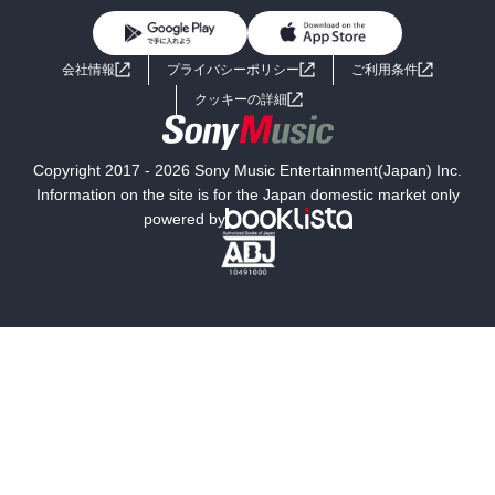
BL・TL
ライトノベル
男子向けラノベ
よくあるご質問
お問い合わせ
会社情報
プライバシーポリシー
ご利用条件
女子向けラノベ
小説
利用規約
クッキーの詳細
国内小説
海外小説
Copyright 2017 - 2026 Sony Music Entertainment(Japan) Inc.
ミステリー
SF
Information on the site is for the Japan domestic market only
powered by
歴史・時代小説
文学
雑誌
グラビア写真集
ボーイズラブ
ティーンズラブ
人文・思想・歴史
社会・政治・法律
ビジネス・経済
サイエンス・テクノロジー