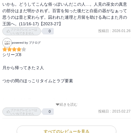
いかも。どうしてこんな俗っぽいんだこの人…。人見の巫女の真意
の部分はまだ明かされず。百雷を知った後だと白藍の器がなぁって
思うのは昔と変わらず。囚われた連理と月留を助ける為にまた月の
王国へ。(11/16-17)【2023-27】
ブクログレビューは
投稿日
:
2026.01.26
0
いいねできません
powered by ブクログ
シリーズ8

月から帰ってきた２人

つかの間のほっこりタイムとラブ要素

だけど、また月へいっちゃうのね？！

続きを読む
な巻
ブクログレビューは
投稿日
:
2015.02.27
0
いいねできません
すべてのレビューを見る