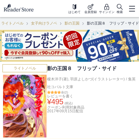
はじめて
会員登録
サインイン
検索
ライトノベル
女子向けラノベ
影の王国
影の王国８ フリップ・サイド
影の王国８ フリップ・サイド
ライトノベル
榎木洋子(著)
,
羽原よしかづ(イラストレーター)
/
集英
社コバルト文庫
(
2
)
レビューを書く
¥
495
(税込)
クーポン利用対象商品
2017年09月15日
配信