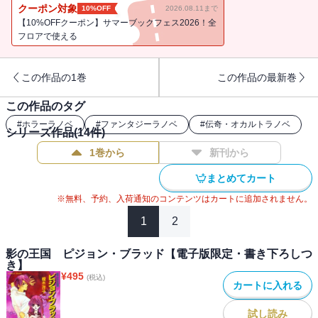
がある――焦燥感にとらわれる瞳は!? 第３部「緋の王座編」スター
クーポン対象
10%OFF
2026.08.11まで
ト!!
【10%OFFクーポン】サマーブックフェス2026！全
フロアで使える
この作品の1巻
この作品の最新巻
この作品のタグ
#
ホラーラノベ
#
ファンタジーラノベ
#
伝奇・オカルトラノベ
シリーズ作品(
14
件)
1巻から
新刊から
まとめてカート
※無料、予約、入荷通知のコンテンツはカートに追加されません。
1
2
影の王国 ピジョン・ブラッド【電子版限定・書き下ろしつ
き】
¥
495
(税込)
カートに入れる
試し読み