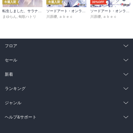
今週入荷
今週入荷
30%OFF
転生しました、サラナ・キンジェです。ごきげんよう。５ ～婚約破棄されたので田舎で気ままに暮らしたいと思います～【電子書店共通特典SS付】
ソードアート・オンライン マテリアル１ シュガーリィ・デイズ
ソードアート・オンライン29 ユナイタル・リングVIII
まゆらん
,
匈歌ハトリ
川原礫
,
ａｂｅｃ
川原礫
,
ａｂｅｃ
フロア
総合
コミック
セール
ラノベ
小説
総合
コミック
新着
雑誌・グラビア
ビジネス・実用
ラノベ
小説
総合
コミック
ランキング
BL・TL
雑誌・グラビア
ビジネス・実用
ラノベ
小説
総合
コミック
ジャンル
BL・TL
雑誌・グラビア
ビジネス・実用
ラノベ
小説
コミック
男性コミック
ヘルプ&サポート
BL・TL
雑誌・グラビア
ビジネス・実用
女性コミック
コミック誌
初めての方へ
ヘルプ