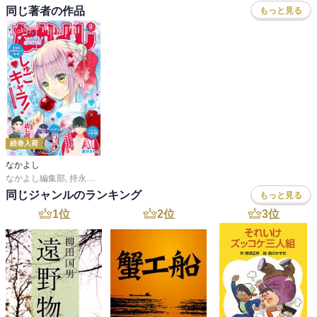
同じ著者の作品
もっと見る
続巻入荷
なかよし
なかよし編集部
,
持永るい
,
吉田恵里香
,
おおともみつち
,
雪森さくら
,
ＰＥＡＣＨ－
同じジャンルのランキング
もっと見る
1
位
2
位
3
位