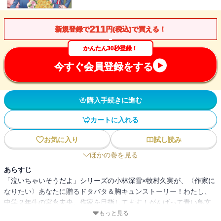
211
新規登録で
円(税込)で買える！
かんたん30秒登録！
今すぐ会員登録をする
購入手続きに進む
カートに入れる
お気に入り
試し読み
ほかの巻を見る
あらすじ
「泣いちゃいそうだよ」シリーズの小林深雪×牧村久実が、〈作家に
なりたい〉あなたに贈るドタバタ＆胸キュンストーリー！わたし、
中学２年生の宮永未央、作家を目指してます！がんばって青い鳥文
庫新人賞に応募したけど、第一次選考までいって落選。大賞を受賞
もっと見る