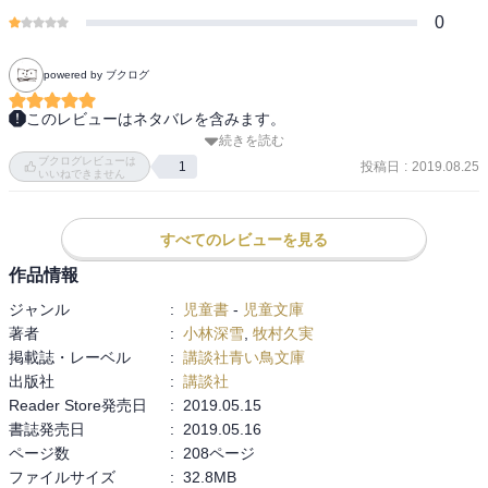
0
powered by ブクログ
このレビューはネタバレを含みます。
続きを読む
未央の恋の強力ライバル：ユリアの他に超強力ライバル：コザクラ
ブクログレビューは
登場！！！！！！！！！コザクラは春休みの間未央の好きな人：雪
投稿日
:
2019.08.25
1
いいねできません
人さんの家によく行っていた！？！？

 しかも雪人さんと未央は書いた小説を読みあっていたのをコザクラ
は嫌がり自分とやろうと言い出した！！！！！！

すべてのレビューを見る
 雪人さんは海外に行くことになって！？！？！？！？！？

作品情報
                 未央の恋、これからどうなる！？
ジャンル
:
児童書
-
児童文庫
著者
:
小林深雪
,
牧村久実
掲載誌・レーベル
:
講談社青い鳥文庫
出版社
:
講談社
Reader Store発売日
:
2019.05.15
書誌発売日
:
2019.05.16
ページ数
:
208ページ
ファイルサイズ
:
32.8MB