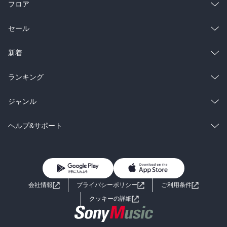
フロア
総合
コミック
セール
ラノベ
小説
総合
コミック
新着
雑誌・グラビア
ビジネス・実用
ラノベ
小説
総合
コミック
ランキング
BL・TL
雑誌・グラビア
ビジネス・実用
ラノベ
小説
総合
コミック
ジャンル
BL・TL
雑誌・グラビア
ビジネス・実用
ラノベ
小説
コミック
男性コミック
ヘルプ&サポート
BL・TL
雑誌・グラビア
ビジネス・実用
女性コミック
コミック誌
初めての方へ
ヘルプ
BL・TL
ライトノベル
男子向けラノベ
よくあるご質問
お問い合わせ
会社情報
プライバシーポリシー
ご利用条件
女子向けラノベ
小説
利用規約
クッキーの詳細
国内小説
海外小説