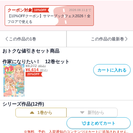
したのは、なんとわが家の天才双子だった!?受賞式に出席するため、
家族５人で講談社やってきた未央は、初めての出版社に大興奮。本
クーポン対象
10%OFF
2026.08.11まで
物の編集者さんにも会えてうれしい反面、自分の才能に劣等感を抱
【10%OFFクーポン】サマーブックフェス2026！全
いて複雑な気持ち……。さらには、あこがれの雪人さんをねらう超
フロアで使える
強力なライバルもあらわれて、恋も作家修業も大混乱です～。巻末
に、作家になれるヒントがいっぱいの「天才双子の小説教室」がつ
この作品の1巻
この作品の最新巻
いてます！＜小学中級から すべての漢字にふりがなつき＞
おトクな値引きセット商品
作家になりたい！ 12巻セット
¥
8,272
(税込)
¥
6,614
カートに入れる
(税込)
20%OFF
シリーズ作品(
12
件)
1巻から
新刊から
まとめてカート
※無料、予約、入荷通知のコンテンツはカートに追加されません。