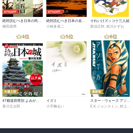
67%OFF
67%OFF
絶対読むべき日本の民話 遠野物語
絶対読むべき日本の名作 蟹工船
それいけズッコケ三人組
柳田国男
小林多喜二
那須正幹
,
前川かずお
4
位
5
位
6
位
今週入荷
最新巻
47都道府県別 よみがえる日本の城
イズミ
スター・ウォーズ アソーカ 下
香川元太郎
小手鞠るい
E.K.ジョンストン
,
村上清幸