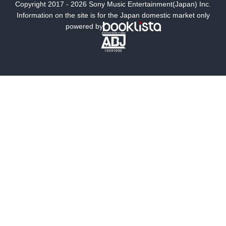
Copyright 2017 - 2026 Sony Music Entertainment(Japan) Inc.
ミステリー
SF
Information on the site is for the Japan domestic market only
powered by
歴史・時代小説
文学
雑誌
グラビア写真集
ボーイズラブ
ティーンズラブ
人文・思想・歴史
社会・政治・法律
ビジネス・経済
サイエンス・テクノロジー
コンピュータ・情報
くらし・家庭
料理・酒
ファッション・美容・ダイエット
ホビー&カルチャー
スポーツ・アウトドア
地図・ガイド
エンターテイメント