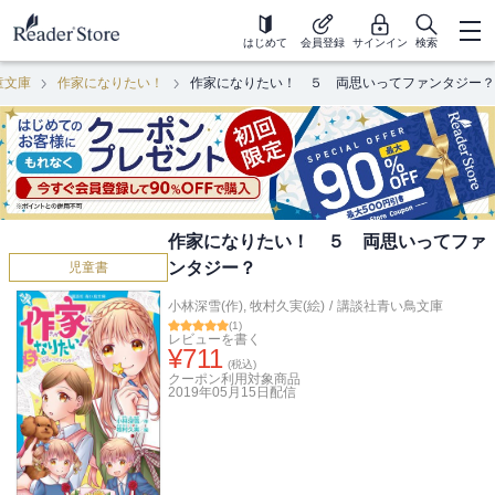
はじめて
会員登録
サインイン
検索
童文庫
作家になりたい！
作家になりたい！ ５ 両思いってファンタジー？
作家になりたい！ ５ 両思いってファ
ンタジー？
児童書
小林深雪(作)
,
牧村久実(絵)
/
講談社青い鳥文庫
(
1
)
レビューを書く
¥
711
(税込)
クーポン利用対象商品
2019年05月15日
配信